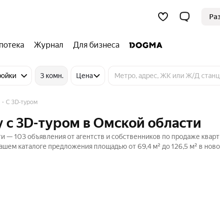
Ра
потека
Журнал
Для бизнеса
ройки
3 комн.
Цена
C 3D-туром
 c 3D-туром в Омской области
и — 103 объявления от агентств и собственников по продаже кварт
ашем каталоге предложения площадью от 69,4 м² до 126,5 м² в ново