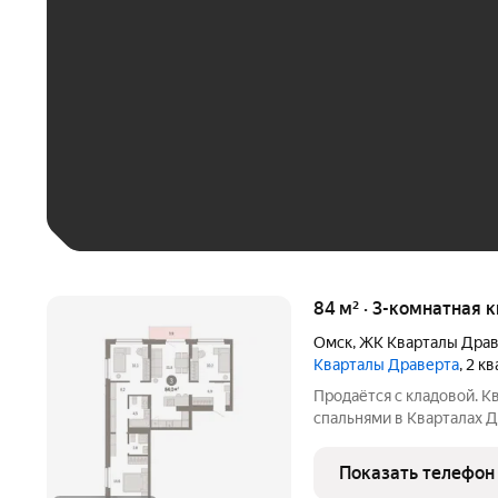
До 30 тыс. ₽
До 50 тыс. ₽
До 70 тыс. ₽
Больше 100 тыс. ₽
84 м² · 3-комнатная 
Омск
,
ЖК Кварталы Драв
Кварталы Драверта
, 2 к
Продаётся с кладовой. К
спальнями в Кварталах 
балкон, вид во двор, ипо
отделка, разнесённые сп
Показать телефон
Ж6.6.5.