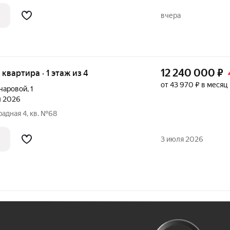
тека 3,9%, мастер-спальня, окна на две
тделка, разнесённые спальни. №
вчера
12 240 000
₽
я квартира · 1 этаж из 4
от 43 970 ₽ в месяц
нчаровой
,
1
л 2026
радная 4, кв. №68
3 июля 2026
Ж