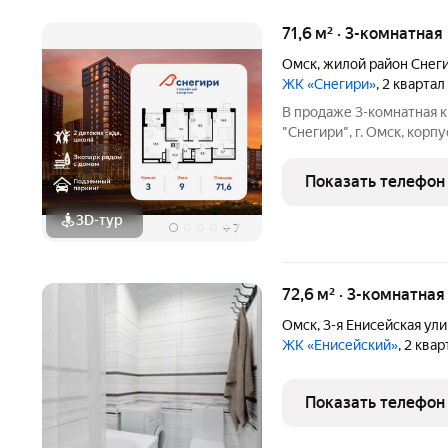
71,6 м² · 3-комнатная
Омск
,
жилой район Снег
ЖК «Снегири»
, 2 кварта
В продаже 3-комнатная 
"Снегири", г. Омск, корпу
площадью 71.6 кв.м., на 
"Снегири" это семейный квартал, который дарит радость простых
Показать телефон
вещей:
3D-тур
+
7
72,6 м² · 3-комнатная
Омск
,
3-я Енисейская ул
ЖК «Енисейский»
, 2 ква
Показать телефон