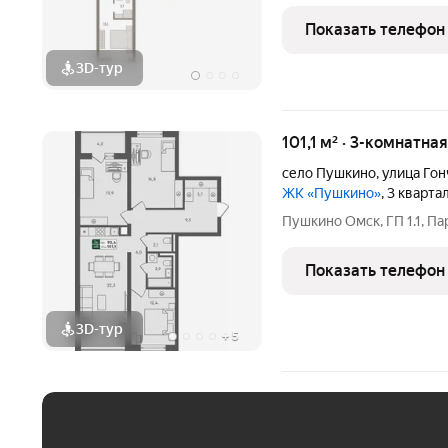
балкон, вид во двор, ипо
стороны, предчистовая о
Показать телефон
квартиры в нашей
3D-тур
101,1 м² · 3-комнатна
село Пушкино
,
улица Го
ЖК «Пушкино»
, 3 кварта
Пушкино Омск, ГП 1.1, Па
Показать телефон
3D-тур
+
5
ЕЖЕМЕСЯЧНЫЙ ПЛАТЁ