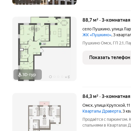
+
14
88,7 м² · 3-комнатная
село Пушкино
,
улица Ла
ЖК «Пушкино»
, 3 кварта
Пушкино Омск, ГП 2.1, Па
Показать телефон
3D-тур
+
5
84,3 м² · 3-комнатна
Омск
,
улица Крупской
,
11
Кварталы Драверта
, 3 к
Продаётся с паркингом. 
спальнями в Кварталах 