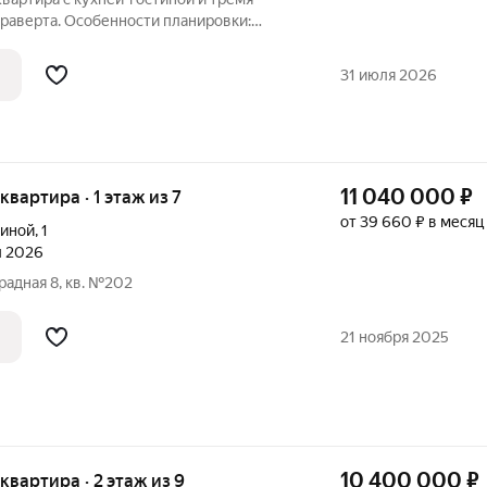
Драверта. Особенности планировки:
деробная, ипотека 3,9%, мастер-спальня,
стирочная, предчистовая отделка,
31 июля 2026
11 040 000
₽
 квартира · 1 этаж из 7
от 39 660 ₽ в месяц
риной
,
1
л 2026
радная 8, кв. №202
21 ноября 2025
10 400 000
₽
 квартира · 2 этаж из 9