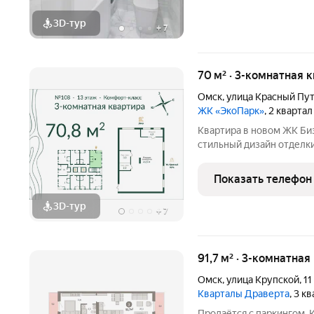
3D-тур
+
7
70 м² · 3-комнатная 
Омск
,
улица Красный Пу
ЖК «ЭкоПарк»
, 2 кварта
Квартира в новом ЖК Би
стильный дизайн отделки
Двухуровневый подземн
этаж; - Свободная плани
Показать телефон
объединения; - Высота о
3D-тур
+
7
91,7 м² · 3-комнатная
Омск
,
улица Крупской
,
11
Кварталы Драверта
, 3 к
Продаётся с паркингом. 