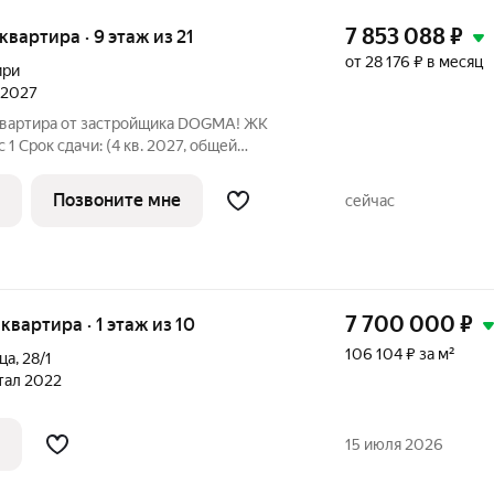
7 853 088
₽
 квартира · 9 этаж из 21
от 28 176 ₽ в месяц
ири
л 2027
квартира от застройщика DOGMA! ЖК
с 1 Срок сдачи: (4 кв. 2027, общей
9 этаже.) Район для счастливой жизни
Позвоните мне
сейчас
7 700 000
₽
 квартира · 1 этаж из 10
106 104 ₽ за м²
ица
,
28/1
ртал 2022
15 июля 2026