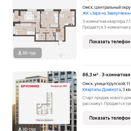
Омск
,
Центральный окру
ЖК «Заря на Завертяева»
3-комнатная квартира 77
Продаётся 3-комнатная к
«Заря на Завертяева» в 
сдаются с готовой отделкой под ключ 
Показать телефон
стоимость. Квартира
3D-тур
86,3 м² · 3-комнатна
Омск
,
улица Крупской
,
11
Кварталы Драверта
, 3 к
Старт продаж нового до
расскажут. Продается тр
отделкой в Кварталы Дра
кв.м., жилая: 34.43 кв.м
Показать телефон
18.71
3D-тур