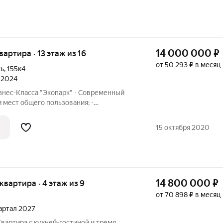
14 000 000
₽
квартира · 13 этаж из 16
от 50 293 ₽ в месяц
ть
,
155к4
л 2024
знес-Класса "Экопарк" - Современный
 мест общего пользования; -
ый паркинг с прямым лифтом на Ваш
ровка квартир с возможностью
15 октября 2020
конных
14 800 000
₽
 квартира · 4 этаж из 9
от 70 898 ₽ в месяц
вартал 2027
Квартира с кухней-гостиной и тремя