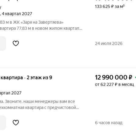
133 625 ₽ за м²
г
, 4 квартал 2027
,83 м в ЖК «Заря на Завертяева»
вартира 77,83 м в новом жилом квартале
Амурском посёлке Омска. Квартиры
ремонт уже включён в
24 июля 2026
12 990 000
₽
я квартира · 2 этаж из 9
от 62 227 ₽ в месяц
вартал 2027
ма. Звоните, наши менеджеры вам все
ехкомнатная квартира с предчистовой
верта на 2 этаже. Общая площадь: 86.25
., площадь просторной кухни-гостиной:
6 часов назад