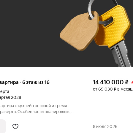
До 100 тыс. ₽
14 410 000
₽
квартира · 6 этаж из 16
от 69 030 ₽ в месяц
ерта
вартал 2028
вартира с кухней-гостиной и тремя
Драверта. Особенности планировки:
тека 3,9%, мастер-спальня, предчистовая
альни. № квартиры в нашей базе: ДВТ06-
8 июля 2026