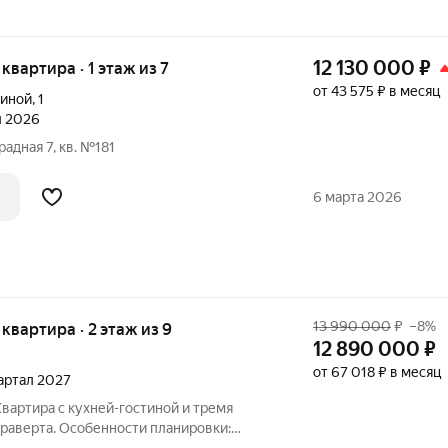
12 130 000
₽
 квартира · 1 этаж из 7
от 43 575 ₽ в месяц
риной
,
1
л 2026
радная 7, кв. №181
6 марта 2026
13 990 000
₽
–8%
я квартира · 2 этаж из 9
12 890 000
₽
от 67 018 ₽ в месяц
вартал 2027
Квартира с кухней-гостиной и тремя
Драверта. Особенности планировки: