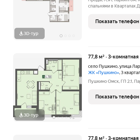
спальнями в Кварталах 
балкон, вид во двор, гар
окна на две стороны, по
Показать телефон
разнесённые
3D-тур
77,8 м² · 3-комнатная
село Пушкино
,
улица Ла
ЖК «Пушкино»
, 3 кварта
Пушкино Омск, ГП 2.1, Па
Показать телефон
3D-тур
+
5
77,8 м² · 3-комнатная