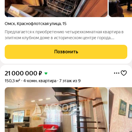
Омск
,
Краснофлотская улица
,
15
Предлагается к приобретению четырехкомнатная квартира в
элитном клубном доме в историческом центре города.
Качественный ремонт,имеется мебель и вся необходимая для
комфортного проживания техника (холодильник, стиральная
Позвонить
машина, посудомоечная машина).
21 000 000
₽
150,3 м²
4-комн. квартира
7 этаж из 9