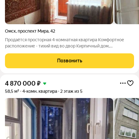
Омск
,
проспект Мира
,
42
Продаётся просторная 4-комнатная квартира Комфортное
расположение - тихий вид во двор Кирпичный дом,
Раздельный санузел Имеется балкон Состояние хорошее Есть
мебель Чистая продажа. Один совершеннолетний
Позвонить
собственник. Никто не прописан Звоните.
4 870 000
₽
58,5 м²
4-комн. квартира
2 этаж из 5