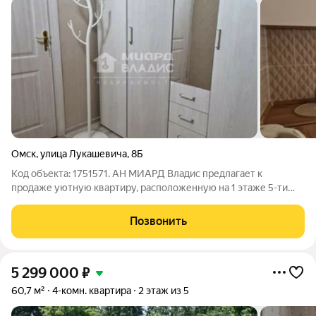
Омск
,
улица Лукашевича
,
8Б
Код объекта: 1751571. АН МИАРД Владис предлагает к
продаже уютную квартиру, расположенную на 1 этаже 5-ти
этажного панельного дома. Выполнен косметический ремонт.
Кухонный гарнитур новый, мебель остается по
Позвонить
договоренности. Во дворе имеется шлагбаум.
5 299 000
₽
60,7 м²
4-комн. квартира
2 этаж из 5