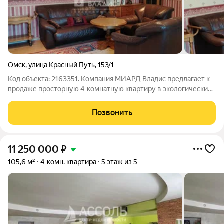
Омск
,
улица Красный Путь
,
153/1
Код объекта: 2163351. Компания МИАРД Владис предлагает к
продаже просторную 4-комнатную квартиру в экологически
чистом районе города, практически на берегу Иртыша. Это
типовой жилой кирпичный дом, расположенный в шаговой
Позвонить
доступности от сквера
11 250 000
₽
105,6 м²
4-комн. квартира
5 этаж из 5