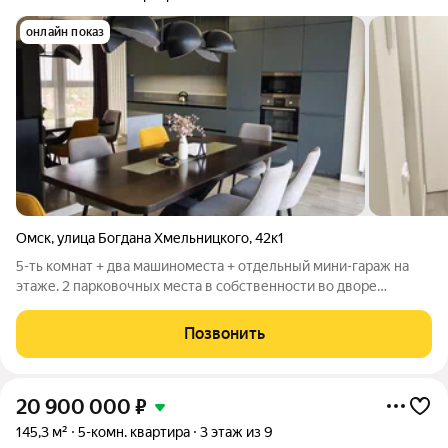
онлайн показ
Омск
,
улица Богдана Хмельницкого
,
42к1
5-ть комнат + два машиноместа + отдельный мини-гараж на
этаже. 2 парковочных места в собственности во дворе
(включены в цену). Отдельный мини-гараж (кладовка) на
этаже для хранения шин, велосипедов, колясок и сезонного
Позвонить
инвентаря. 5 просторных
20 900 000
₽
145,3 м²
5-комн. квартира
3 этаж из 9