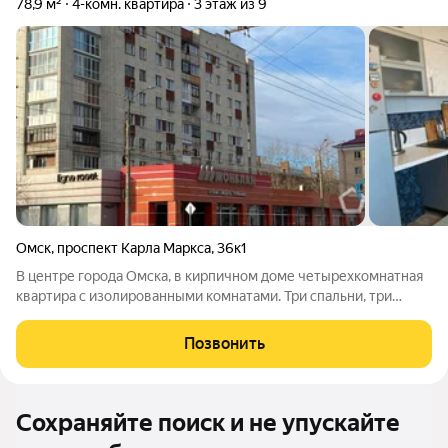
78,9 м²
4-комн. квартира
3 этаж из 9
Омск
,
проспект Карла Маркса
,
36к1
В центре города Омска, в кирпичном доме четырехкомнатная
квартира с изолированными комнатами. Три спальни, три
лоджии, две из них застеклены и обшиты вагонкой, с/у
совмещен, кухня-гостиная. В квартире хороший ремонт,
Позвонить
выровненные полы и стены,
Сохраняйте поиск и не упускайте