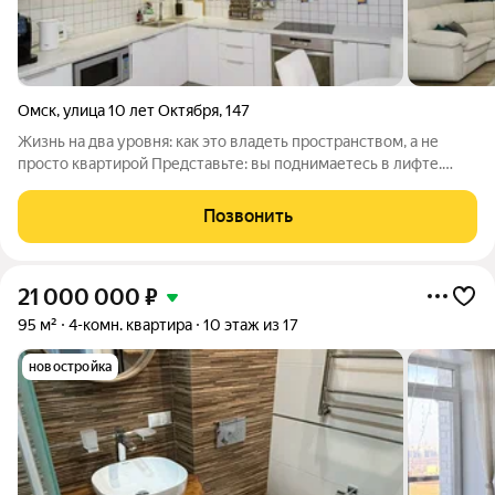
Омск
,
улица 10 лет Октября
,
147
Жизнь на два уровня: как это владеть пространством, а не
просто квартирой Представьте: вы поднимаетесь в лифте.
Двери открываются и перед вами только одна дверь. Весь
этаж ваш. Никто не пройдёт мимо, не оставит коляску, не
Позвонить
хлопнет дверью в 7 утра.
21 000 000
₽
95 м²
4-комн. квартира
10 этаж из 17
новостройка