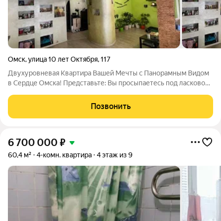
Омск
,
улица 10 лет Октября
,
117
Двухуровневая Квартира Вашей Мечты с Панорамным Видом
в Сердце Омска! Представьте: Вы просыпаетесь под ласковое
солнце, заливающее вашу просторную квартиру, и любуетесь
захватывающим панорамным видом на динамичный город. Это
Позвонить
не мечта, а реальность,
6 700 000
₽
60,4 м²
4-комн. квартира
4 этаж из 9