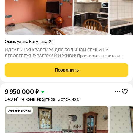
Омск
,
улица Ватутина
,
24
ИДЕАЛЬНАЯ КВАРТИРА ДЛЯ БОЛЬШОЙ СЕМЬИ НА
ЛЕВОБЕРЕЖЬЕ: ЗАЕЗЖАЙ И ЖИВИ! Просторная и светлая
квартира с продуманной планировкой, где у каждого будет
своя комната, а инфраструктура района закроет все
Позвонить
потребности. О КВАРТИРЕ: Планировка: 3 изолированные
9 950 000
₽
94,9 м²
4-комн. квартира
5 этаж из 6
онлайн показ