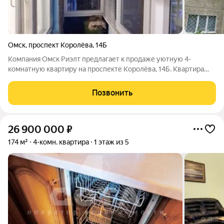
Омск
,
проспект Королёва
,
14Б
Компания Омск Риэлт предлагает к продаже уютную 4-
комнатную квартиру на проспекте Королёва, 14Б. Квартира
угловая, общая площадь составляет 58.5 кв. м, расположена на
2 этаже 5-этажного панельного дома. Отличное предложение
Позвонить
для семьи, которая ищет
26 900 000
₽
174 м²
4-комн. квартира
1 этаж из 5