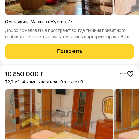
Омск
,
улица Маршала Жукова
,
77
Добро пожаловать в пространство, где тишина приватного
особняка сочетается с пульсом главных артерий города. Этот
объект не просто квадратные метры, это редчайший
экземпляр на рынке недвижимости, настоящая «жемчужина» в
Позвонить
малоэтажном доме
10 850 000
₽
72,2 м²
4-комн. квартира
9 этаж из 9