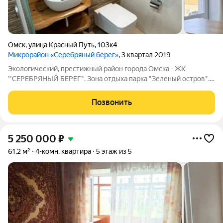
Омск
,
улица Красный Путь
,
103к4
Микрорайон «Серебряный берег»
, 3 квартал 2019
Экологический, престижный район города Омска - ЖК
''СЕРЕБРЯНЫЙ БЕРЕГ". Зона отдыха парка "Зеленый остров".
Парк развлечений "Вокруг света". Уютная 4-х комнатная
квартира, расположенная на 10 этаже, с панорамным видом на
Позвонить
обе стороны дома. Просторный
5 250 000
₽
61,2 м²
4-комн. квартира
5 этаж из 5