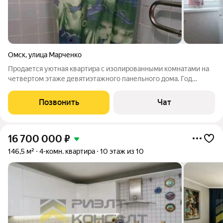
Омск
,
улица Марченко
Продается уютная квартира с изолированными комнатами на
четвертом этаже девятиэтажного панельного дома. Год
постройки - 1977. В квартире выполнен косметический ремонт,
что позволяет сразу въехать и жить. во всей квартире
Позвонить
Чат
пластиковые окна. Из окон
16 700 000
₽
146,5 м²
4-комн. квартира
10 этаж из 10