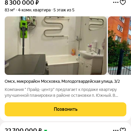
8 300 000
₽
83 м²
4-комн. квартира
5 этаж из 5
Омск
,
микрорайон Московка
,
Молодогвардейская улица
,
3/2
Компания " Прайд- центр" предлагает к продаже квартиру
улучшенной планировки в районе остановки п. Южный. В
квартире сделан косметический ремонт: установлены окна
ПВХ, приборы учёта на все коммунальные услуги, новые
Позвонить
межкомнатные двери и двойная
22 700 000
₽