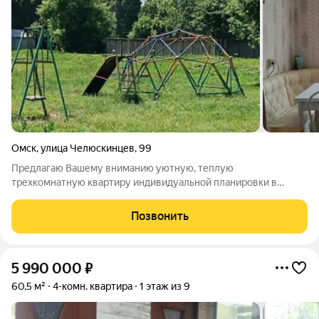
Омск
,
улица Челюскинцев
,
99
Предлагаю Вашему вниманию уютную, теплую
трехкомнатную квартиру индивидуальной планировки в
кирпичном доме 1982 года постройки. Кухня-столовая. Окна
ПВХ. Большой совмещенный санузел. Счетчики на воду и газ.
Позвонить
Чистый подъезд, хорошие соседи. Дом
5 990 000
₽
60,5 м²
4-комн. квартира
1 этаж из 9