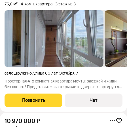
76,6 м²
4-комн. квартира
3 этаж из 3
село Дружино
,
улица 60 лет Октября
,
7
Просторная 4 -х комнатная квартира мечты: заезжай и живи
без хлопот! Представьте: вы открываете дверь в квартиру, где
всё продумано до мелочей. Идеальный ремонт, удобная
планировка здесь уже есть всё для комфортной жизни! Что
Позвонить
Чат
вас ждёт: свежий
10 970 000
₽