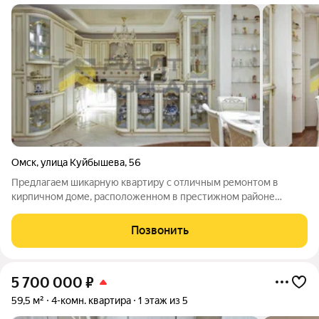
Омск
,
улица Куйбышева
,
56
Предлагаем шикарную квартиру с отличным ремонтом в
кирпичном доме, расположенном в престижном районе
города с развитой инфраструктурой: медицинские центры,
детские образовательные учреждения, торговые и
Позвонить
спортивные комплексы, Кинотеатр Атриум. Шаговая
5 700 000
₽
59,5 м²
4-комн. квартира
1 этаж из 5