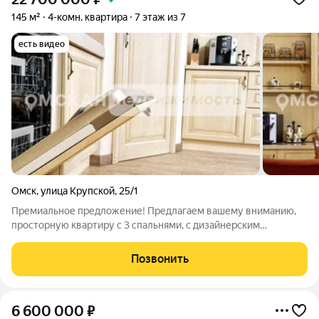
145 м²
4-комн. квартира
7 этаж из 7
есть видео
Омск
,
улица Крупской
,
25/1
Премиальное предложение! Предлагаем вашему вниманию,
просторную квартиру с 3 спальнями, с дизайнерским
ремонтом, мебелью и бытовой техникой. КОНФИГУРАЦИЯ И
ТЕХНИЧЕСКАЯ ЧАСТЬ: Планировочное решение
Позвонить
предусматривает три изолированные спальни,
6 600 000
₽