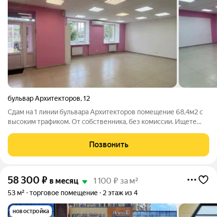
бульвар Архитекторов
,
12
Сдам на 1 линии бульвара Архитекторов помещение 68,4м2 с
высоким трафиком. От собственника, без комиссии. Ищете
помещение под бизнес в проходном месте с отдельным
входом? Позвоните сейчас, чтобы забронировать выгодную
Позвонить
локацию! Характеристики: Общая
58 300
₽
в месяц
1 100 ₽ за м²
53 м²
торговое помещение
2 этаж из 4
новостройка