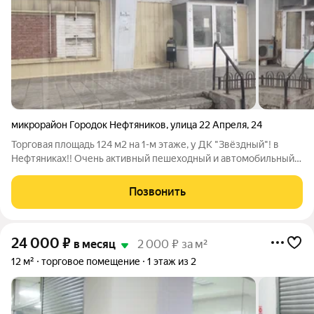
микрорайон Городок Нефтяников
,
улица 22 Апреля
,
24
Торговая площадь 124 м2 на 1-м этаже, у ДК "Звёздный"! в
Нефтяниках!! Очень активный пешеходный и автомобильный
трафик. Высокая экономическая активность. Густонаселенный
район города. Помещение светлое просторное с
Позвонить
качественным ремонтом. 2 отдельных
24 000
₽
в месяц
2 000 ₽ за м²
12 м²
торговое помещение
1 этаж из 2