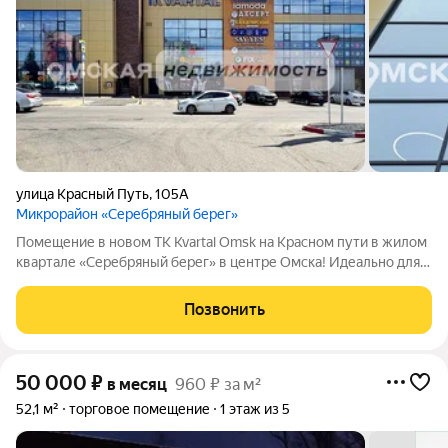
улица Красный Путь
,
105А
Микрорайон «Серебряный берег»
Помещение в новом ТК Kvartal Omsk на Красном пути в жилом
квартале «Серебряный берег» в центре Омска! Идеально для
ведения торговли, оказания услуг и иных видов деятельности!
Единственная вакантная площадь в данном ТК. Единственный
Позвонить
ТК на один из
50 000
₽
в месяц
960 ₽ за м²
52,1 м²
торговое помещение
1 этаж из 5