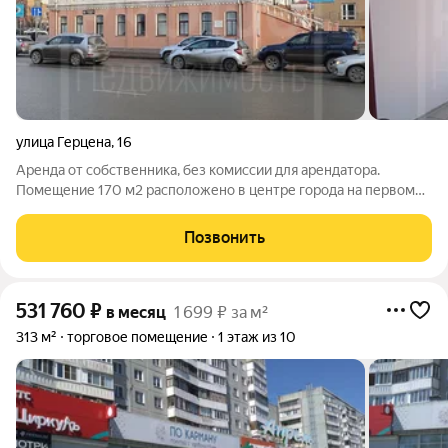
улица Герцена
,
16
Аренда от собственника, без комиссии для арендатора.
Помещение 170 м2 расположено в центре города на первом
этаже отдельно стоящего здания по адресу ул. Герцена, 16.
Сильно активный автомобильный и пешеходный трафик.
Позвонить
Здание находится в двух шагах от
531 760
₽
в месяц
1 699 ₽ за м²
313 м²
торговое помещение
1 этаж из 10