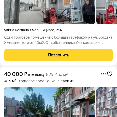
улица Богдана Хмельницкого
,
214
Сдам торговое помещение с большим трафиком на ул. Богдана
Хмельницкого от 40м2. От собственника, без комиссии!
Хотите открыть бизнес в месте, где клиенты уже ждут вас?
Готовый поток покупателей обеспечен соседством с
Позвонить
лидерами рынка. Читайте дальше и
40 000
₽
в месяц
825 ₽ за м²
48,5 м²
торговое помещение
1 этаж из 5