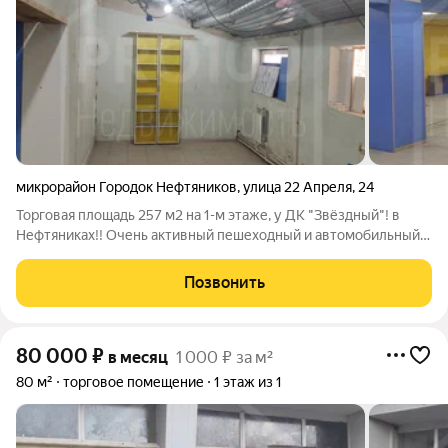
микрорайон Городок Нефтяников
,
улица 22 Апреля
,
24
Торговая площадь 257 м2 на 1-м этаже, у ДК "Звёздный"! в
Нефтяниках!! Очень активный пешеходный и автомобильный
трафик. Высокая экономическая активность. Густонаселенный
район города. Помещение светлое просторное с
Позвонить
качественным ремонтом. 2 отдельных
80 000
₽
в месяц
1 000 ₽ за м²
80 м²
торговое помещение
1 этаж из 1