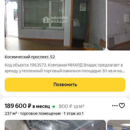
Космический проспект
,
52
Код объекта: 1963573. Компания МИАРД Владис предлагает в
аренду утепленный торговый павильон площадью 30 кв.м на
Октябрьском рынке. Электроотопление, освещение, высокий
покупательский трафик. Воспользуйтесь шансом занять
Позвонить
достойное место в
189 600
₽
в месяц
800 ₽ за м²
237 м²
торговое помещение
1 этаж из 1