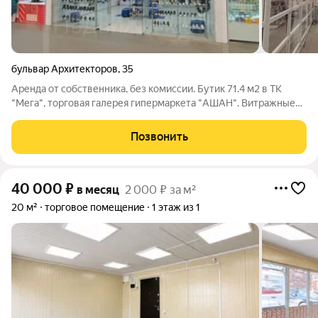
бульвар Архитекторов
,
35
Аренда от собственника, без комиссии. Бутик 71.4 м2 в ТК
"Мега", торговая галерея гипермаркета "АШАН". Витражные
окна, высокий потолок. Помещение правильной формы. Очень
активный пешеходный трафик. Звоните! Ответим на вопросы и
Позвонить
организуем показ в
40 000
₽
в месяц
2 000 ₽ за м²
20 м²
торговое помещение
1 этаж из 1