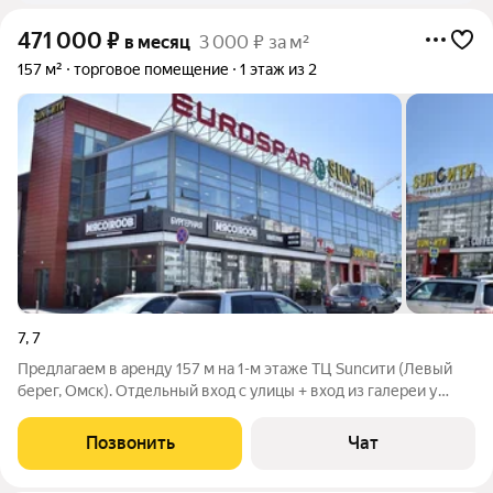
471 000
₽
в месяц
3 000 ₽ за м²
157 м²
торговое помещение
1 этаж из 2
7
,
7
Предлагаем в аренду 157 м на 1-м этаже ТЦ Sunсити (Левый
берег, Омск). Отдельный вход с улицы + вход из галереи у
супермаркета Евроспар. Высота 6 м возможна антресоль.
Летняя веранда. Высокий трафик. Локация и проходимость: -
Позвонить
Чат
Адрес: г. Омск, ул. 70