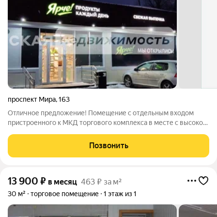
проспект Мира
,
163
Отличное предложение! Помещение с отдельным входом
пристроенного к МКД торгового комплекса в месте с высокой
проходимостью. Густонаселенный жилой массив. На пути
следования от остановки ОТ по пешеходному переходу к
Позвонить
жилому массиву. Комплекс занят
13 900
₽
в месяц
463 ₽ за м²
30 м²
торговое помещение
1 этаж из 1