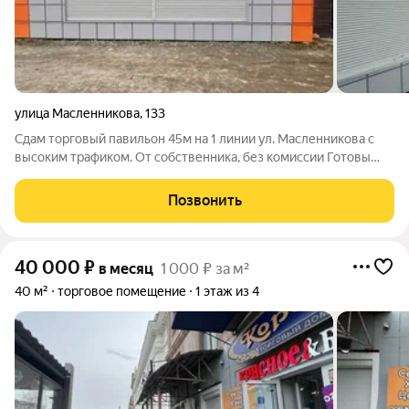
улица Масленникова
,
133
Сдам торговый павильон 45м на 1 линии ул. Масленникова с
высоким трафиком. От собственника, без комиссии Готовы
стартовать в проходном месте уже этим летом? Звоните,
чтобы забронировать выгодные условия! Характеристики
Позвонить
Площадь 45 м Высота потолков
40 000
₽
в месяц
1 000 ₽ за м²
40 м²
торговое помещение
1 этаж из 4