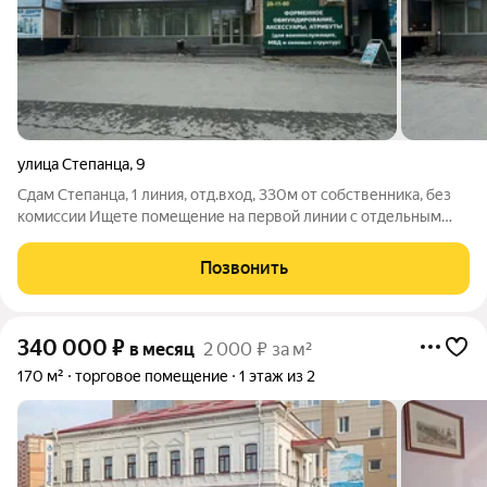
улица Степанца
,
9
Сдам Степанца, 1 линия, отд.вход, 330м от собственника, без
комиссии Ищете помещение на первой линии с отдельным
входом прямо сейчас? Не упустите момент звоните и
записывайтесь на просмотр сегодня, пока объект свободен!
Позвонить
Отличное торговое помещение
340 000
₽
в месяц
2 000 ₽ за м²
170 м²
торговое помещение
1 этаж из 2