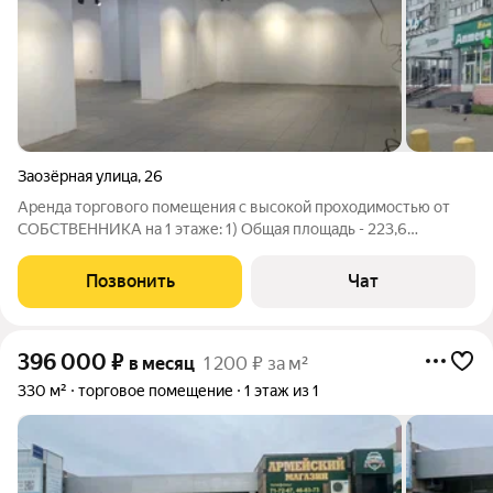
Заозёрная улица
,
26
Аренда торгового помещения с высокой проходимостью от
СОБСТВЕННИКА на 1 этаже: 1) Общая площадь - 223,6
кв.метров. 2) Первая линия, очень высокий трафик, большой
жилой массив, рядом остановка общественного транспорта,
Позвонить
Чат
есть парковка. 3) Первый этаж,
396 000
₽
в месяц
1 200 ₽ за м²
330 м²
торговое помещение
1 этаж из 1