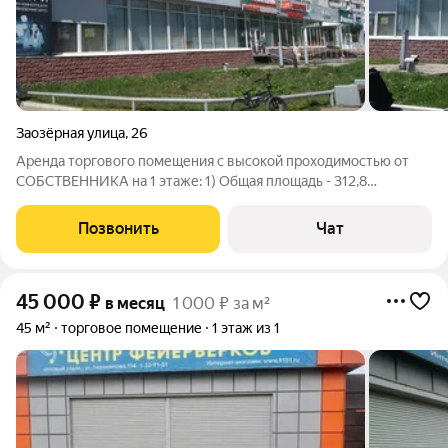
Заозёрная улица
,
26
Аренда торгового помещения с высокой проходимостью от
СОБСТВЕННИКА на 1 этаже: 1) Общая площадь - 312,8
кв.метров. 2) Первая линия, очень высокий трафик, большой
жилой массив, рядом остановка общественного транспорта,
Позвонить
Чат
есть парковка. 3) Первый этаж,
45 000
₽
в месяц
1 000 ₽ за м²
45 м²
торговое помещение
1 этаж из 1