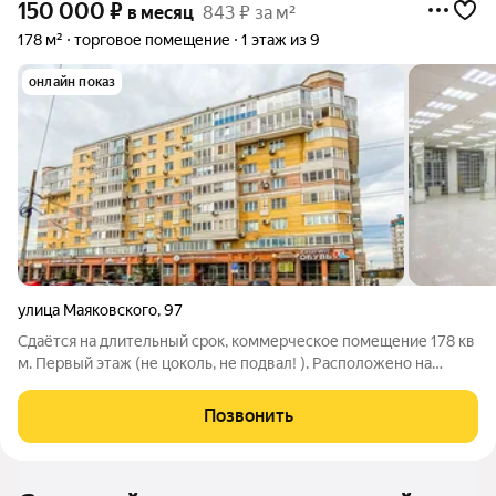
150 000
₽
в месяц
843 ₽ за м²
178 м²
торговое помещение
1 этаж из 9
онлайн показ
улица Маяковского
,
97
Сдаётся на длительный срок, коммерческое помещение 178 кв
м. Первый этаж (не цоколь, не подвал! ). Расположено на
первой линии у оживленной дороги по ул. Маяковского, с
большим потоком транспорта и высокой проходимостью.
Позвонить
Остановка парк культуры и