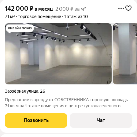
142 000
₽
в месяц
2 000 ₽ за м²
71 м²
торговое помещение
1 этаж из 10
онлайн показ
Заозёрная улица
,
26
Предлагаем в аренду от СОБСТВЕННИКА торговую площадь
71 кв.м на 1 этаже помещения в центре густонаселенного
микрорайона. 1)Первая линия, очень высокий трафик, большой
жилой массив, рядом остановка общественного транспорта
Позвонить
Чат
"Первомайский рынок", есть