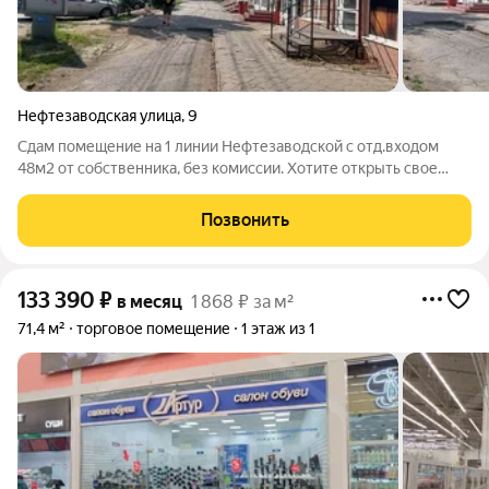
Нефтезаводская улица
,
9
Сдам помещение на 1 линии Нефтезаводской с отд.входом
48м2 от собственника, без комиссии. Хотите открыть свое
дело там, где клиенты сами придут к вам? Тогда обратите
внимание на это предложение и позвоните, чтобы
Позвонить
договориться о просмотре уже
133 390
₽
в месяц
1 868 ₽ за м²
71,4 м²
торговое помещение
1 этаж из 1