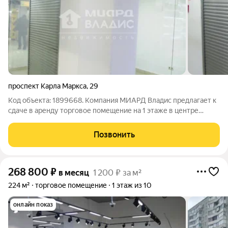
проспект Карла Маркса
,
29
Код объекта: 1899668. Компания МИАРД Владис предлагает к
сдаче в аренду торговое помещение на 1 этаже в центре
города. Площадь - 12 кв.м. Высота потолков от 3,5 метров.
Помещение с ремонтом, огорожено и оснащено рольставнями.
Позвонить
Отлично подойдет под
268 800
₽
в месяц
1 200 ₽ за м²
224 м²
торговое помещение
1 этаж из 10
онлайн показ