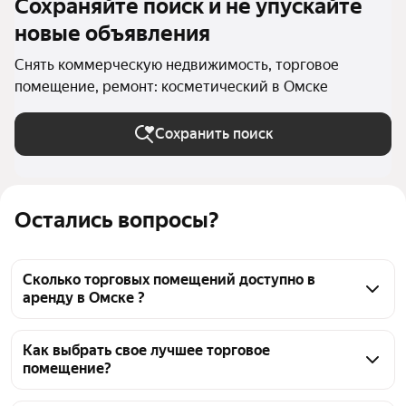
Сохраняйте поиск и не упускайте
новые объявления
Снять коммерческую недвижимость, торговое
помещение, ремонт: косметический в Омске
Сохранить поиск
Остались вопросы?
Сколько торговых помещений доступно в
аренду в Омске ?
На Яндекс Недвижимости в Омске доступно в 
аренду 30 торговых помещений, из них 1 
Как выбрать свое лучшее торговое
помещение?
объявление от собственников, 27 объявлений от 
агентств
Чтобы снять торговое помещение с косметическим 