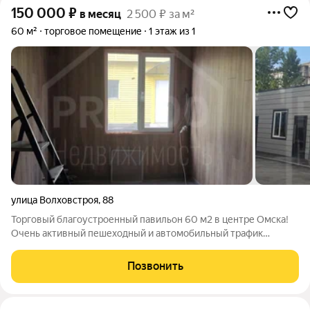
150 000
₽
в месяц
2 500 ₽ за м²
60 м²
торговое помещение
1 этаж из 1
улица Волховстроя
,
88
Торговый благоустроенный павильон 60 м2 в центре Омска!
Очень активный пешеходный и автомобильный трафик
Высокая экономическая активность. Густонаселенный район
города. Помещение светлое просторное с качественным
Позвонить
ремонтом. Отдельный сан.узел. 2