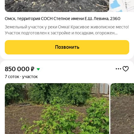
Омск
,
территория СОСН Степное имени Е.Ш. Левина
,
2360
Земельный участок у реки Омка! Красивое живописное место!
Участок подготовлен к застройке и посадкам, огорожен
забором, есть электричество. Территория СНТ охраняется,
установлено видеонаблюдение, аллеи освещены.
Позвонить
Электричество и общественный транспорт
850 000
₽
7 соток
участок