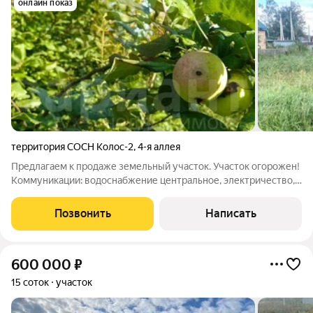
онлайн показ
территория СОСН Колос-2
,
4-я аллея
Предлагаем к продаже земельный участок. Участок огорожен!
Коммуникации: водоснабжение центральное, электричество,
газ, интернет. Все коммуникации заведены на участок. Участок
находится на второй линии, без активного авто движения. В
Позвонить
Написать
пешей
600 000
₽
15 соток
участок