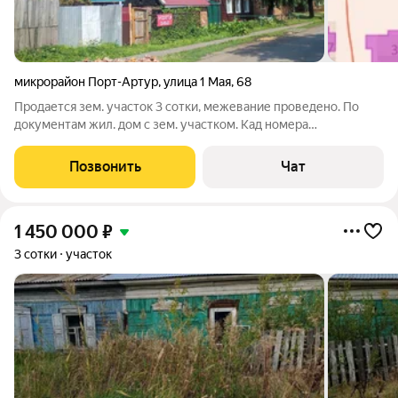
микрорайон Порт-Артур
,
улица 1 Мая
,
68
Продается зем. участок 3 сотки, межевание проведено. По
документам жил. дом с зем. участком. Кад номера
55:36:160104:10109, 55:36:160104:9698. Участок не топит.
Инфраструктура: школы 68, 100 и 114, детский сад 396, ДШИ
Позвонить
Чат
20, сквер Красная Звезда, оз.
1 450 000
₽
3 сотки
участок