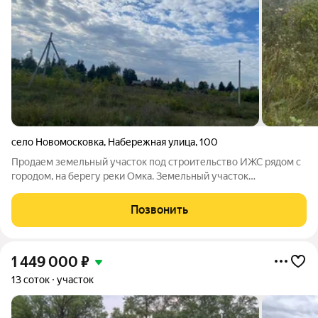
село Новомосковка
,
Набережная улица
,
100
Продаем земельный участок под строительство ИЖС рядом с
городом, на берегу реки Омка. Земельный участок
расположен в селе Новомосковка, рядом с поселком Ростовка.
Расстояние до г. Омска 17 км. Село газифицировано и
Позвонить
подведен центральный водопровод. До
1 449 000
₽
13 соток
участок