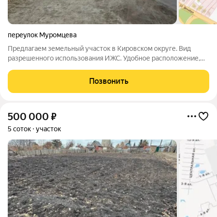
переулок Муромцева
Предлагаем земельный участок в Кировском округе. Вид
разрешенного использования ИЖС. Удобное расположение,
тупиковый переулок, удобный подъезд, рядом с центральной
магистралью, улица широкая, отсыпана. Рядом все жилые
Позвонить
добротные дома. На участке
500 000
₽
5 соток
участок