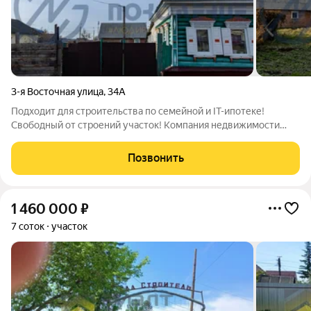
3-я Восточная улица
,
34А
Подходит для строительства по семейной и IT-ипотеке!
Свободный от строений участок! Компания недвижимости
"Новое поколение" предлагает к продаже участок в 7 минутах
от центра города. Коммуникации: электричество подведено,
Позвонить
колодец на территории
1 460 000
₽
7 соток
участок