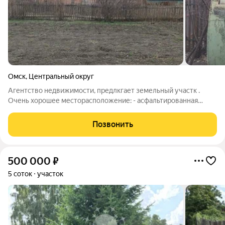
Омск
,
Центральный округ
Агентство недвижимости, предлкгает земельный участк .
Очень хорошее месторасположение: - асфальтированная
дорога до СНТ - рядом остановка общественного транспорта -
летний водопровод земля ухожена Из насождений : яблоня,
Позвонить
вишня, жимолость Звоните,
500 000
₽
5 соток
участок