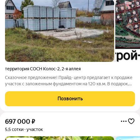
территория СОСН Колос-2
,
2-я аллея
Сказочное предложение! Прайд- центр предлагает к продаже
участок с заложенным фундаментом на 120 кв.м. В подарок,
новым хозяевам, достанется материал на возведение стен,
полностью, на весь дом. Материал- газобетон. Заведён стояк
Позвонить
газа, сделана
697 000
₽
5,5 сотки
участок