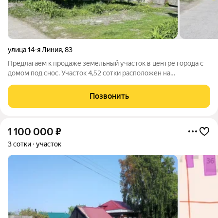
улица 14-я Линия
,
83
Предлагаем к продаже земельный участок в центре города с
домом под снос. Участок 4,52 сотки расположен на
пересечении ул. Лермонтова и ул.14 Линия. Заезд с двух
сторон. Дом находится в удовлетворительном состоянии, на
Позвонить
период строительства в доме
1 100 000
₽
3 сотки
участок