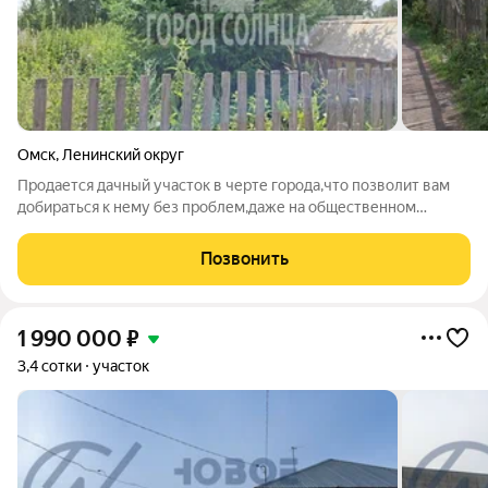
Омск
,
Ленинский округ
Продается дачный участок в черте города,что позволит вам
добираться к нему без проблем,даже на общественном
транспорте,в любое время года,не дожидаясь "запуска"
дачных маршрутов.Участок- 5,7 соток,есть колодец, большая
Позвонить
красивая ель.По аллее проходит
1 990 000
₽
3,4 сотки
участок