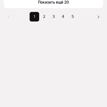
Показать ещё 20
фильтров, например «» или «»
Помимо удобной сортировки по цене продажи вы 
1
2
3
4
5
можете отсортировать результаты по стоимости 
квадратного метра или площади