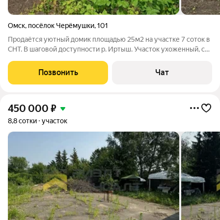
Омск
,
посёлок Черёмушки
,
101
Продаётся уютный домик площадью 25м2 на участке 7 соток в
СНТ. В шаговой доступности р. Иртыш. Участок ухоженный, с
плодородной землёй и теплицей для выращивания овощей.
Есть баня с летней кухней и местом для бассейна. для отдыха и
Позвонить
Чат
релакса.
450 000
₽
8,8 сотки
участок