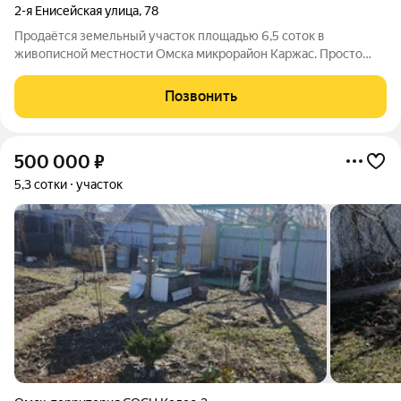
2-я Енисейская улица
,
78
Продаётся земельный участок площадью 6,5 соток в
живописной местности Омска микрорайон Каржас. Просто
представьте: вы можете построить свой дом мечты в 5-7
минутах от центра города, где на 6,5 сотках также можно
Позвонить
разместить гараж, баню, сад или
500 000
₽
5,3 сотки
участок