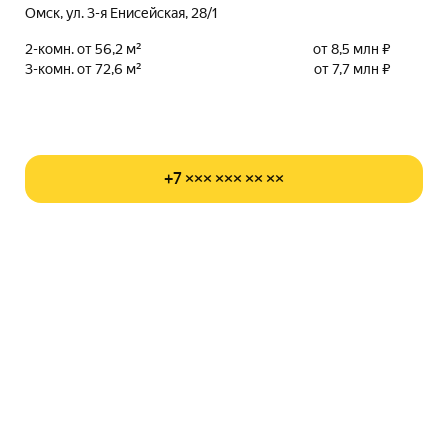
Омск, ул. 3-я Енисейская, 28/1
2-комн. от 56,2 м²
от 8,5 млн ₽
3-комн. от 72,6 м²
от 7,7 млн ₽
+7 ××× ××× ×× ××