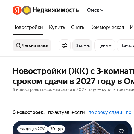
Омск
Новостройки
Купить
Снять
Коммерческая
И
Лёгкий поиск
3 комн.
Цена
Взнос 
Новостройки (ЖК) с 3-комна
сроком сдачи в 2027 году в О
6 новостроек со сроком сдачи в 2027 году — купить трехком
6 новостроек:
по актуальности
по сроку сдачи
по 
скидка до 20%
3D-тур