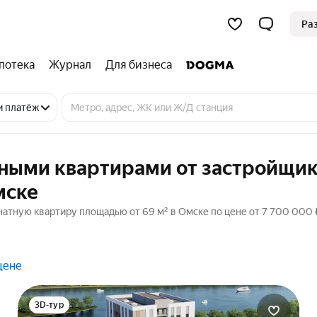
Ра
потека
Журнал
Для бизнеса
и платёж
тными квартирами от застройщик
мске
натную квартиру площадью от 69 м² в Омске по цене от 7 700 000 
цене
3D-тур