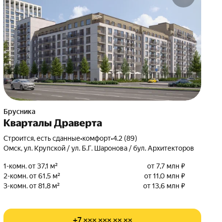
Брусника
Кварталы Драверта
Строится, есть сданные
•
комфорт
•
4.2 (89)
Омск, ул. Крупской / ул. Б.Г. Шаронова / бул. Архитекторов
1-комн. от 37,1 м²
от 7,7 млн ₽
2-комн. от 61,5 м²
от 11,0 млн ₽
3-комн. от 81,8 м²
от 13,6 млн ₽
+7 ××× ××× ×× ××