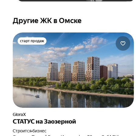
Другие ЖК в Омске
старт продаж
GloraX
СТАТУС на Заозерной
Строится
•
бизнес