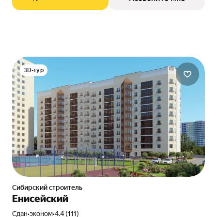
3D-тур
Сибирский строитель
Енисейский
Сдан
•
эконом
•
4.4 (111)