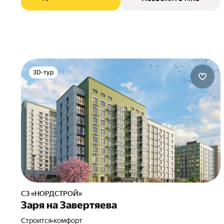
3D-тур
СЗ «НОРДСТРОЙ»
Заря на Завертяева
Строится
•
комфорт