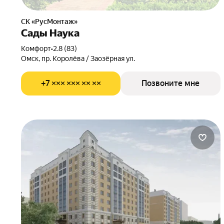
СК «РусМонтаж»
Сады Наука
комфорт
•
2.8 (83)
Омск, пр. Королёва / Заозёрная ул.
+7 ××× ××× ×× ××
Позвоните мне