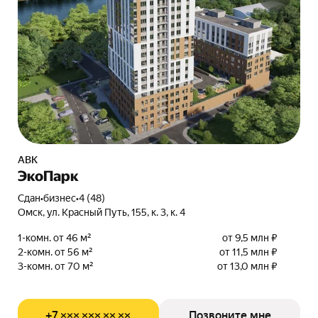
АВК
ЭкоПарк
Сдан
•
бизнес
•
4 (48)
Омск, ул. Красный Путь, 155, к. 3, к. 4
1-комн. от 46 м²
от 9,5 млн ₽
2-комн. от 56 м²
от 11,5 млн ₽
3-комн. от 70 м²
от 13,0 млн ₽
+7 ××× ××× ×× ××
Позвоните мне