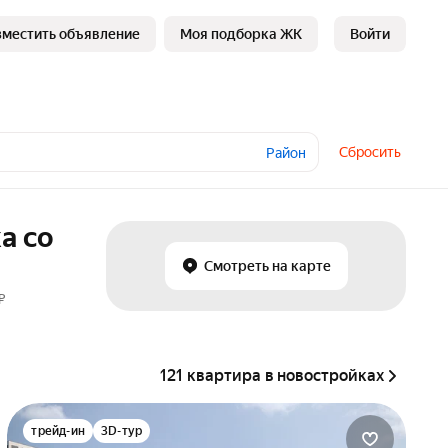
зместить объявление
Моя подборка ЖК
Войти
Сбросить
Район
а со
Смотреть на карте
₽
121 квартира в новостройках
трейд-ин
3D-тур