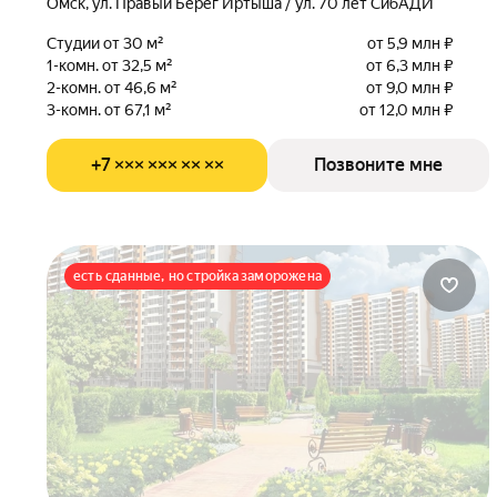
Омск, ул. Правый Берег Иртыша / ул. 70 лет СибАДИ
Студии от 30 м²
от 5,9 млн ₽
1-комн. от 32,5 м²
от 6,3 млн ₽
2-комн. от 46,6 м²
от 9,0 млн ₽
3-комн. от 67,1 м²
от 12,0 млн ₽
+7 ××× ××× ×× ××
Позвоните мне
есть сданные, но стройка заморожена