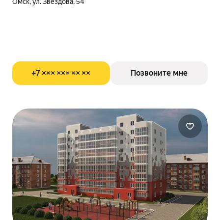
Омск, ул. Звездова, 54
+7 ××× ××× ×× ××
Позвоните мне