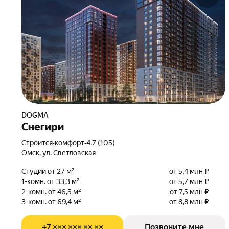
DOGMA
Снегири
Строится
•
комфорт
•
4.7 (105)
Омск, ул. Светловская
Студии от 27 м²
от 5,4 млн ₽
1-комн. от 33,3 м²
от 5,7 млн ₽
2-комн. от 46,5 м²
от 7,5 млн ₽
3-комн. от 69,4 м²
от 8,8 млн ₽
+7 ××× ××× ×× ××
Позвоните мне