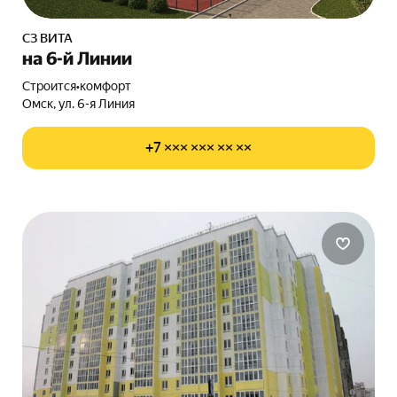
СЗ ВИТА
на 6-й Линии
Строится
•
комфорт
Омск, ул. 6-я Линия
+7 ××× ××× ×× ××