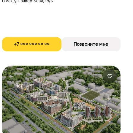
Омск, ул. Завертяева, 18/5
+7 ××× ××× ×× ××
Позвоните мне