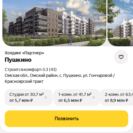
Холдинг «Партнер»
Пушкино
Строится
•
комфорт
•
3.3 (43)
Омская обл., Омский район, с. Пушкино, ул. Гончаровой /
Красноярский тракт
Студии
от 30,7 м²
1-комн.
от 41,7 м²
2-комн.
от 63,
от 5,7 млн ₽
от 6,5 млн ₽
от 8,9 млн ₽
Позвонить