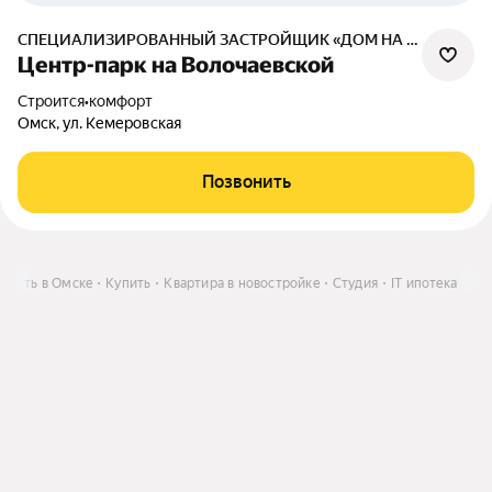
СПЕЦИАЛИЗИРОВАННЫЙ ЗАСТРОЙЩИК «ДОМ НА КЕМЕРОВСКОЙ»
Центр-парк на Волочаевской
Строится
•
комфорт
Омск, ул. Кемеровская
Позвонить
мость в Омске
Купить
Квартира в новостройке
Студия
IT ипотека