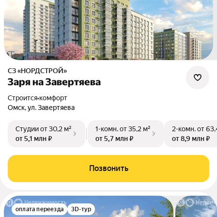
СЗ «НОРДСТРОЙ»
Заря на Завертяева
Строится
•
комфорт
Омск, ул. Завертяева
Студии
от 30,2 м²
1-комн.
от 35,2 м²
2-комн.
от 63,
от 5,1 млн ₽
от 5,7 млн ₽
от 8,9 млн ₽
Позвонить
оплата переезда
3D-тур