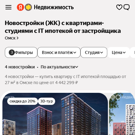
Новостройки (ЖК) с квартирами-
студиями с IT ипотекой от застройщика
Омск
Фильтры
Взнос и платёж
Студия
Цена
3
4 новостройки
•
по актуальности
4 новостройки — купить квартиру с IT ипотекой площадью от
27 м² в Омске по цене от 4 442 299 ₽
скидка до 20%
3D-тур