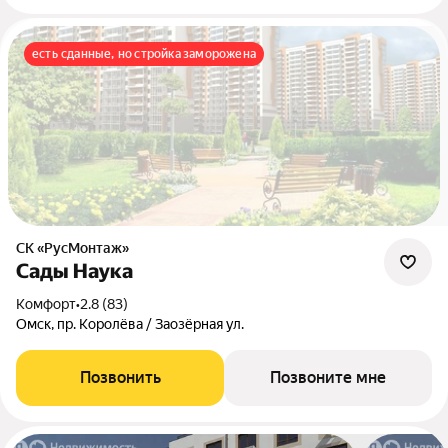
есть сданные, но стройка заморожена
СК «РусМонтаж»
Сады Наука
комфорт
•
2.8 (83)
Омск, пр. Королёва / Заозёрная ул.
Позвонить
Позвоните мне