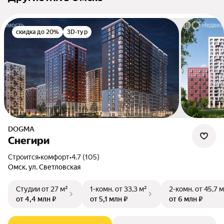
скидка до 20%
3D-тур
DOGMA
Снегири
Строится
•
комфорт
•
4.7 (105)
Омск, ул. Светловская
Студии
от 27 м²
1-комн.
от 33,3 м²
2-комн.
от 45,7 м
от 4,4 млн ₽
от 5,1 млн ₽
от 6 млн ₽