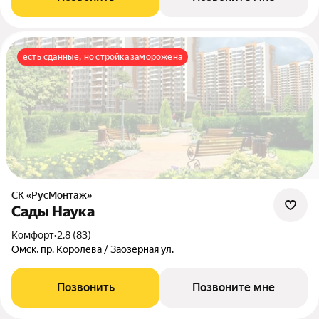
есть сданные, но стройка заморожена
СК «РусМонтаж»
Сады Наука
комфорт
•
2.8 (83)
Омск, пр. Королёва / Заозёрная ул.
Позвонить
Позвоните мне