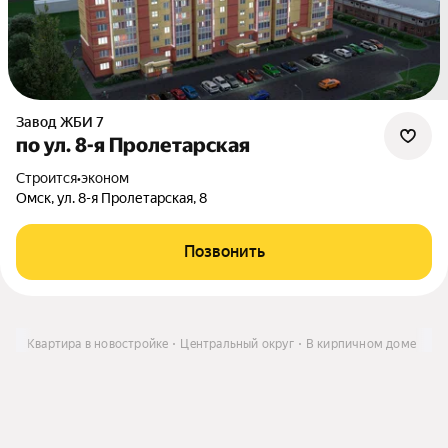
Завод ЖБИ 7
по ул. 8-я Пролетарская
Строится
•
эконом
Омск, ул. 8-я Пролетарская, 8
Позвонить
ить
Квартира в новостройке
Центральный округ
В кирпичном доме