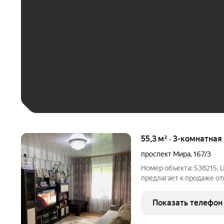
До 30 тыс. ₽
До 50 тыс. ₽
До 70 тыс. ₽
Больше 100 тыс. ₽
55,3 м² · 3-комнатная
проспект Мира
,
167/3
Номер объекта: 538215.
предлагает к продаже о
городке Нефтяниках, на ул
дома. Kвартиpа светлая, 
Показать телефон