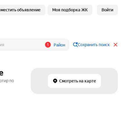
зместить объявление
Моя подборка ЖК
Войти
1
Сохранить поиск
Район
е
ртир по
Смотреть на карте