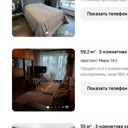
КВАРТИРЕ: Квартира общ
на 5 этаже 6-этажного к
Показать телефон
планировочное решение:
+
26
59,2 м² · 3-комнатная
проспект Мира
,
163
Продаётся 3-х комнатная
изолированы, окна ПВХ, 
застеклён, удобный второ
подъезде окна ПВХ, косм
Показать телефон
Рядом с домом есть всё
+
19
55 м² · 3-комнатная к