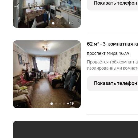
Этаж: 1 Состояние: без отделки (требуется ремонт). Высокие
Показать телефон
потолки.
+
2
62 м² · 3-комнатная к
проспект Мира
,
167А
Продаётся трёхкомнатная
изолированными комната
коридор, санузел раздел
хорошие соседи, уютный 
Показать телефон
+
19
ЕЖЕМЕСЯЧНЫЙ ПЛАТЁ