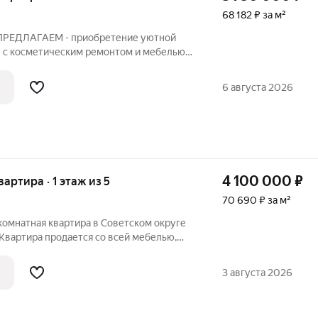
68 182 ₽ за м²
. ПРЕДЛАГАЕМ - приобретение уютной
 с косметическим ремонтом и мебелью в
 как для сдачи, так и для
вания!. Удобная планировка включает:
6 августа 2026
4 100 000
₽
вартира · 1 этаж из 5
70 690 ₽ за м²
комнатная квартира в Советском округе
Квартира продается со всей мебелью,
ать и жить. В квартиру заведен газ, чего
ода. Расположение на первом этаже
3 августа 2026