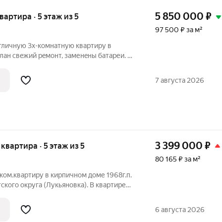
5 850 000
₽
квартира · 5 этаж из 5
97 500 ₽ за м²
тличную 3х-комнатную квартиру в
aн cвeжий рeмoнт, заменeны бaтаpеи. В
aя чaсть мебели: встpоeнные шкафы,
вать в маленькой спальне, кухонный
7 августа 2026
3 399 000
₽
я квартира · 5 этаж из 5
80 165 ₽ за м²
ком.квартиру в кирпичном доме 1968г.п.
ского округа (Лукьяновка). В квартире
 ремонт: -замена канализационного
С,ХВС -замена труб отопления. Квартира
6 августа 2026