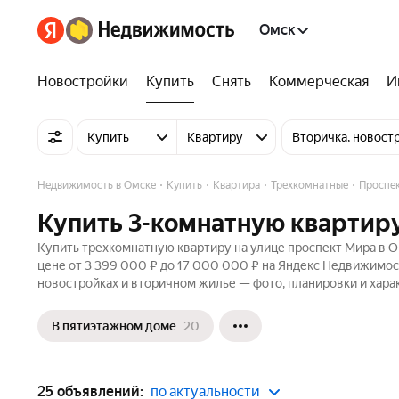
Омск
Новостройки
Купить
Снять
Коммерческая
И
Купить
Квартиру
Вторичка, новост
Недвижимость в Омске
Купить
Квартира
Трехкомнатные
Проспе
Купить 3-комнатную квартиру
Купить трехкомнатную квартиру на улице проспект Мира в О
цене от 3 399 000 ₽ до 17 000 000 ₽ на Яндекс Недвижимост
новостройках и вторичном жилье — фото, планировки и хара
В пятиэтажном доме
20
25 объявлений:
по актуальности