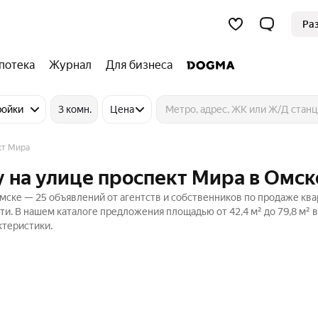
Ра
потека
Журнал
Для бизнеса
ройки
3 комн.
Цена
кт Мира
 на улице проспект Мира в Омск
мске — 25 объявлений от агентств и собственников по продаже ква
и. В нашем каталоге предложения площадью от 42,4 м² до 79,8 м² в
ктеристики.