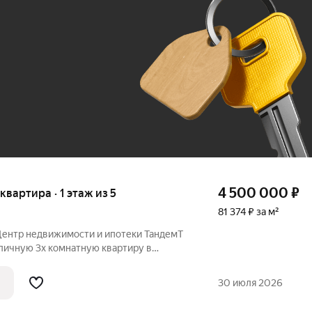
До 100 тыс. ₽
4 500 000
₽
 квартира · 1 этаж из 5
81 374 ₽ за м²
 Центр недвижимости и ипотеки ТандемТ
тличную 3х комнатную квартиру в
. Мира д 167 к 3 , 1 этаж 5 эт. панельного
уютная, теплая ,не угловая, сделан
30 июля 2026