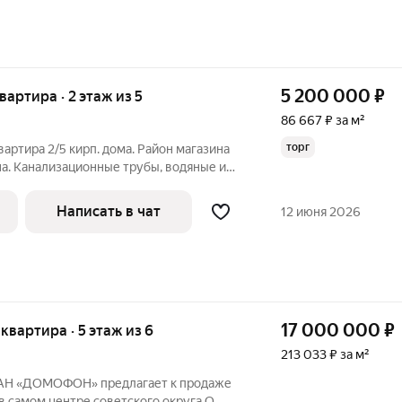
5 200 000
₽
квартира · 2 этаж из 5
86 667 ₽ за м²
торг
вартира 2/5 кирп. дома. Район магазина
а. Канализационные трубы, водяные и
ластик. Стоят счётчики воды и газа. Окна
теклён. Решётки на окнах и балконе.
Написать в чат
12 июня 2026
17 000 000
₽
 квартира · 5 этаж из 6
213 033 ₽ за м²
. АН «ДОМОФОН» предлагает к продаже
в самом центре советского округа О