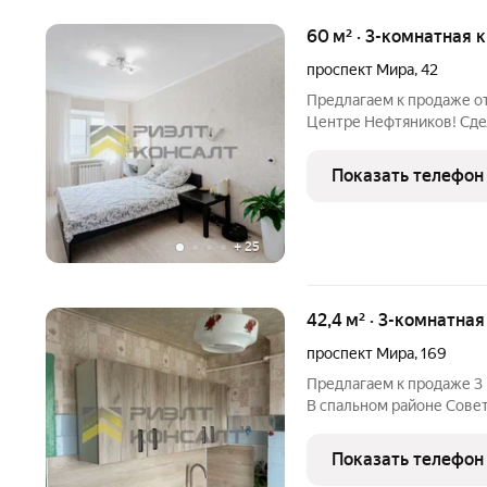
60 м² · 3-комнатная 
проспект Мира
,
42
Предлагаем к продаже о
Центре Нефтяников! Cдeл
квapтирe ocтaётcя бoльш
диван и cтол в зале, кро
Показать телефон
гарнитур со столом
+
25
42,4 м² · 3-комнатна
проспект Мира
,
169
Предлагаем к продаже 3 
В спальном районе Совет
произведен капитальный
стойка, -замена труб ГВ
Показать телефон
требует