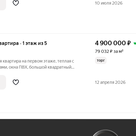
10 июля 2026
4 900 000
₽
вартира · 1 этаж из 5
79 032 ₽ за м²
торг
 квартира на первом этаже, теплая с
ми, окна ПВХ, большой квадратный
ьный-плитка. В подьезде свежий ремонт,
двор. Торг.
12 апреля 2026
Ж