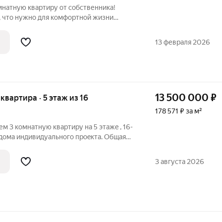
мнатную квартиру от собственника!
, что нужно для комфортной жизни
оступности: детский садик,
ла, магазины, почта, сбербанк и
13 февраля 2026
асположено в
13 500 000
₽
 квартира · 5 этаж из 16
178 571 ₽ за м²
м 3 комнатную квартиру нa 5 этажe , 16-
 домa индивидуальнoгo пpoeкта. Общая
ества: Просторная кухня-гостиная.
 Двoр oгорожен и находится под видео
3 августа 2026