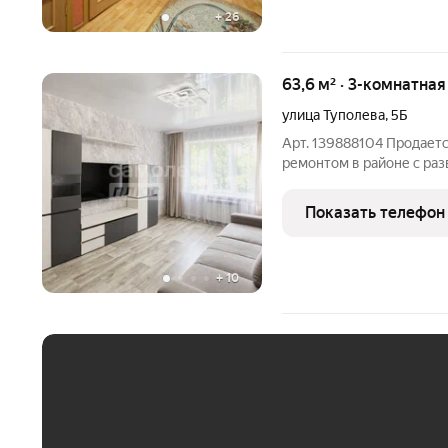
+
26
63,6 м² · 3-комнатная
улица Туполева
,
5Б
Арт. 139888104 Продаетс
ремонтом в районе с ра
планировка: просторная 
стороны дома. В квартире
Показать телефон
заехать и жить без
+
10
ЕЖЕМЕСЯЧНЫЙ ПЛАТЁ