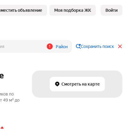
зместить объявление
Моя подборка ЖК
Войти
1
Сохранить поиск
Район
е
Смотреть на карте
иков по
т 49 м² до