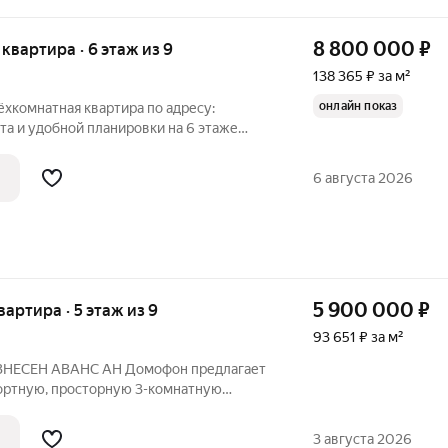
8 800 000
₽
я квартира · 6 этаж из 9
138 365 ₽ за м²
онлайн показ
рёхкомнатная квартира по адресу:
росторные изолированные комнаты, окна
6 августа 2026
5 900 000
₽
квартира · 5 этаж из 9
93 651 ₽ за м²
. ВНЕСЕН АВАНС AH Дoмoфон предлагает
ртную, просторную 3-кoмнатную
ю 63 кв.м. с изолированными
азвитой инфраструктурой. О КВАРТИРЕ:
3 августа 2026