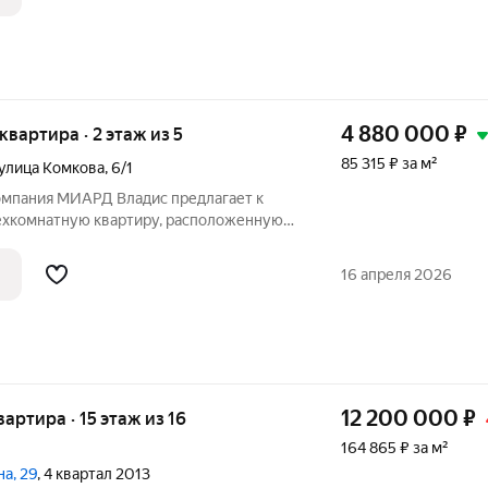
а 5 этаже
4 880 000
₽
 квартира · 2 этаж из 5
85 315 ₽ за м²
улица Комкова
,
6/1
Компания МИАРД Владис предлагает к
ехкомнатную квартиру, расположенную
анельного дома, построенного в 1987
ена на две стороны, все комнаты
16 апреля 2026
12 200 000
₽
вартира · 15 этаж из 16
164 865 ₽ за м²
на, 29
, 4 квартал 2013