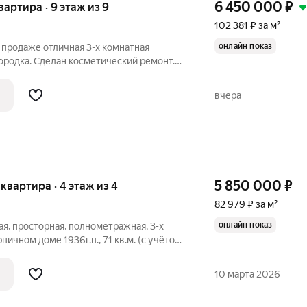
6 450 000
₽
квартира · 9 этаж из 9
102 381 ₽ за м²
онлайн показ
а продаже отличная 3-х комнатная
ородка. Сделан косметический ремонт.
ные. Спальни расположены "бабочкой".
стекленные балкон, сделан ремонт-
вчера
5 850 000
₽
я квартира · 4 этаж из 4
82 979 ₽ за м²
онлайн показ
ая, просторная, полнометражная, 3-х
пичном доме 1936г.п., 71 кв.м. (с учётом
з учёта балкона). Комнаты изолированные,
 Санузел раздельный. Длинный балкон.
10 марта 2026