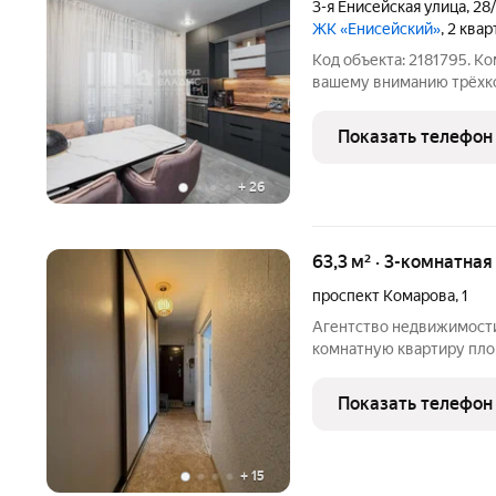
3-я Енисейская улица
,
28/
ЖК «Енисейский»
, 2 ква
Код объекта: 2181795. 
вашему вниманию трёхко
Левого берега! Дом кирп
современный дизайн подъ
Показать телефон
стороны дома, на детску
+
26
63,3 м² · 3-комнатна
проспект Комарова
,
1
Агентство недвижимости
комнатную квартиру пло
изолированными комната
собственным ТСЖ "На Ко
Показать телефон
коммуникации, в
+
15