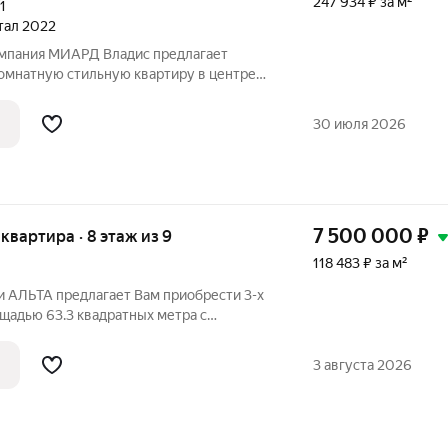
247 934 ₽ за м²
1
ртал 2022
Компания МИАРД Владис предлагает
мнатную стильную квартиру в центре
ичный, 2022 года постройки,
езда, двери которого выходят по обе
30 июля 2026
ю
7 500 000
₽
я квартира · 8 этаж из 9
118 483 ₽ за м²
 АЛЬТА предлагает Вам приобрести 3-х
щадью 63.3 квадратных метра с
ми в доме образцового содержания с
марова". В подвале дома поменяны все
3 августа 2026