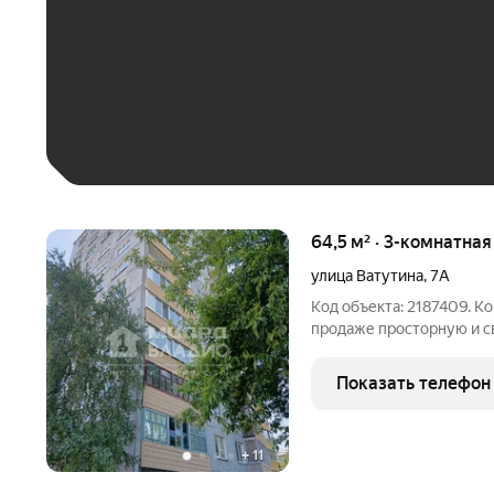
До 30 тыс. ₽
До 50 тыс. ₽
До 70 тыс. ₽
Больше 100 тыс. ₽
64,5 м² · 3-комнатная
улица Ватутина
,
7А
Код объекта: 2187409. 
продаже просторную и с
изолированными комната
окна ПВХ, новые межком
Показать телефон
коммуникаций,
+
11