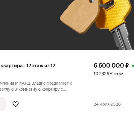
До 100 тыс. ₽
6 600 000
₽
 квартира · 12 этаж из 12
102 326 ₽ за м²
Компания МИАРД Владис предлагает к
ветлую 3-комнатную квартиру с
ми. Выполнен косметический ремонт:
натные двери, произведена замена всех
24 июля 2026