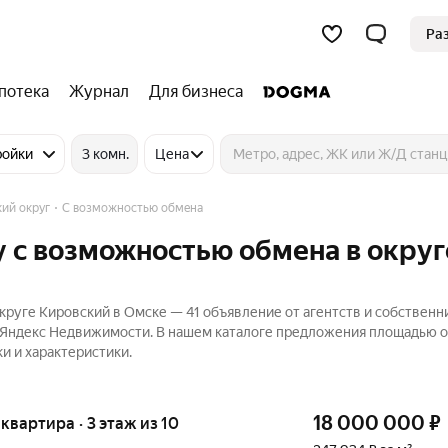
Ра
потека
Журнал
Для бизнеса
ройки
3 комн.
Цена
ий округ
С возможностью обмена
 с возможностью обмена в округ
руге Кировский в Омске — 41 объявление от агентств и собственн
а Яндекс Недвижимости. В нашем каталоге предложения площадью о
и и характеристики.
18 000 000
₽
 квартира · 3 этаж из 10