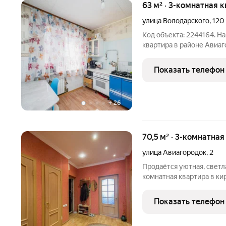
63 м² · 3-комнатная 
улица Володарского
,
120
Код объекта: 2244164. Н
квартира в районе Авиаг
Все комнаты изолирован
Везде окна ПВХ. Есть за
Показать телефон
облицован
+
26
70,5 м² · 3-комнатна
улица Авиагородок
,
2
Продаётся уютная, светл
комнатная квартира в кир
балкона), 70.5 кв.м. (бе
высокие потолки (h3м.).
Показать телефон