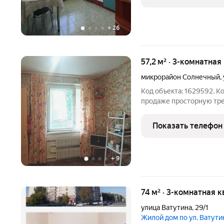
Квартира расположена н
+
26
57,2 м² · 3-комнатная
микрорайон Солнечный
,
Код объекта: 1629592. 
продаже просторную тр
на 2 этаже 5-этажного п
году. Квартира располож
Показать телефон
изолированные. Окна
+
9
74 м² · 3-комнатная к
улица Ватутина
,
29/1
Жилой дом по ул. Ватути