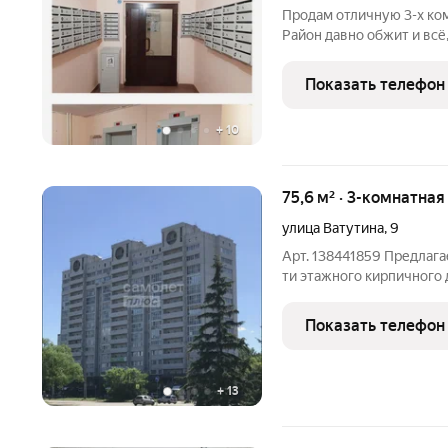
Продам отличную 3-х ко
Район давно обжит и всё
расположено в шаговой д
общеобразовательная шко
Показать телефон
остановка всё это р
+
10
75,6 м² · 3-комнатная
улица Ватутина
,
9
Арт. 138441859 Предлaгaе
ти этажногo кирпичногo
площадь 75,6 м2 Преимущ
Видoвыe характeриcтики.
Показать телефон
+
13