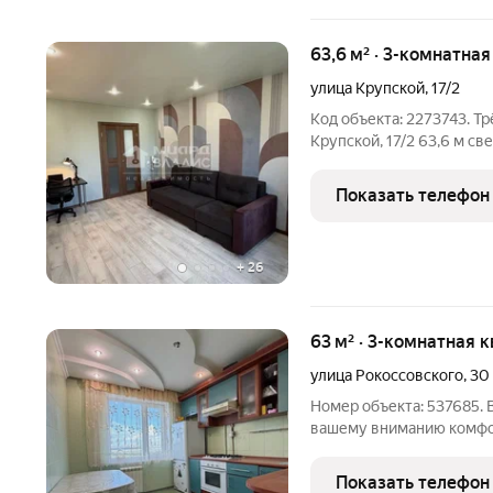
63,6 м² · 3-комнатна
улица Крупской
,
17/2
Код объекта: 2273743. Т
Крупской, 17/2 63,6 м света и удобной планировки на 6 этаже
девятиэтажного дома. П
выходят на улицу утром пространство заливает естественным
Показать телефон
светом,
+
26
63 м² · 3-комнатная 
улица Рокоссовского
,
30
Номер объекта: 537685
вашему вниманию комфо
квартиру общей площадь
комнатами,в районе с р
Показать телефон