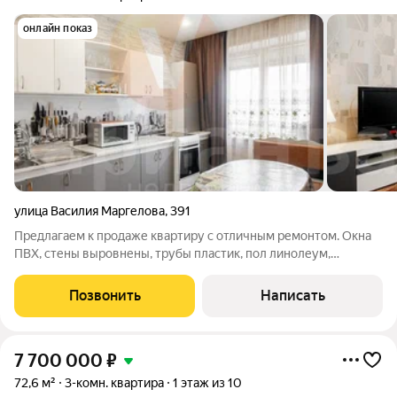
онлайн показ
улица Василия Маргелова
,
391
Предлагаем к продаже квартиру с отличным ремонтом. Окна
ПВХ, стены выровнены, трубы пластик, пол линолеум,
установлены счетчики. Квартира готова к проживанию. Дом
находится на второй линии, без активного автодвижения. В
Позвонить
Написать
пешей доступности детский
7 700 000
₽
72,6 м²
3-комн. квартира
1 этаж из 10