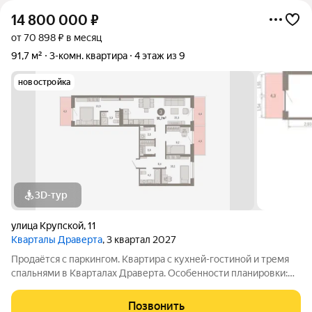
14 800 000
₽
от 70 898 ₽ в месяц
91,7 м²
3-комн. квартира
4 этаж из 9
новостройка
3D-тур
улица Крупской
,
11
Кварталы Драверта
, 3 квартал 2027
Продаётся с паркингом. Квартира с кухней-гостиной и тремя
спальнями в Кварталах Драверта. Особенности планировки:
балкон, вид во двор, гардеробная, ипотека 3,9%, мастер-
спальня, окна на две стороны, постирочная, предчистовая
Позвонить