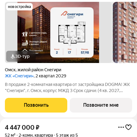
новостройка
3D-тур
Омск
,
жилой район Снегири
ЖК «Снегири»
, 2 квартал 2029
В продаже 2-комнатная квартира от застройщика DOGMA! ЖК
"Снегири", г. Омск, корпус МЖД 3 Срок сдачи: (4 кв. 2027,
общей площадью 57.98 кв.м., на 17 этаже.) Район для
счастливой жизни "Снегири" это семейный квартал, который
Позвонить
Позвоните мне
дарит радость простых
4 447 000
₽
52 м²
2-комн. квартира
5 этаж из 5