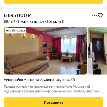
отделка, разнесённые
6 695 000
₽
69,4 м²
3-комн. квартира
3 этаж из 5
онлайн показ
микрорайон Московка-2
,
улица Шакурова
,
8/1
Продаётся уютная квартира в микрорайоне Московка2
идеальный вариант для комфортной жизни! Тёплая, светлая и
солнечная квартира в тихом и спокойном месте здесь вы
забудете о городской суете. Локация продумана до мелочей:
Позвонить
рядом остановки «Школа