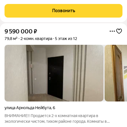
балкон, гардеробная, ипотека 3,9%, мастер-спальня,
постирочная, предчистовая отделка. № квартиры в нашей
Позвонить
базе: ДВТ04-Ж4.2.2.
9 590 000
₽
79,8 м²
2-комн. квартира
5 этаж из 12
улица Арнольда Нейбута
,
6
ВНИМАНИЕ!! Продается 2-х комнатная квартира в
экологически чистом, тихом районе города. Комнаты в