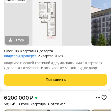
новостройка
3D-тур
Омск
,
ЖК Кварталы Драверта
Кварталы Драверта
, 2 квартал 2028
Квартира с кухней-гостиной и двумя спальнями в Кварталах
Драверта. Особенности планировки: балкон, вид во двор,
гардеробная, мастер-спальня, новые лоты, предчистовая
отделка, разнесённые спальни. № квартиры в нашей базе:
Позвонить
ДВТ04-Ж2.3.6.
6 200 000
₽
58,9 м²
3-комн. квартира
6 этаж из 9