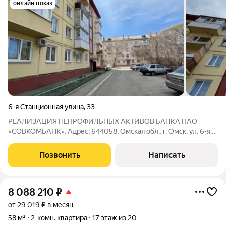
онлайн показ
6-я Станционная улица
,
33
РЕАЛИЗАЦИЯ НЕПРОФИЛЬНЫХ АКТИВОВ БАНКА ПАО
«СОВКОМБАНК». Адрес: 644058, Омская обл., г. Омск, ул. 6-я
Станционная, д. 33, кв. 60 КН: 55:36:170111:3871 Продажа 2-
к.квартиры общей площадью 44.6 кв.м. 5-этажный панельный
Позвонить
Написать
жилой дом 1965 года постройки. Во
8 088 210
₽
от 29 019 ₽ в месяц
58 м²
2-комн. квартира
17 этаж из 20