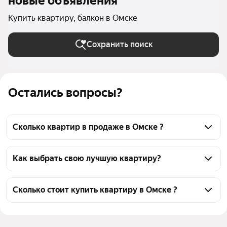
новые объявления
Купить квартиру, балкон в Омске
Сохранить поиск
Остались вопросы?
Сколько квартир в продаже в Омске ?
На Яндекс Недвижимости в продаже в Омске 3632 
квартиры, из них 31 объявление от собственников, 
Как выбрать свою лучшую квартиру?
2776 объявлений от агентств, 825 объявлений от 
Чтобы купить квартиру с балконом, воспользуйтесь 
застройщиков
тепловой картой для оценки инфраструктуры и 
Сколько стоит купить квартиру в Омске ?
транспортной доступности в выбранном районе в 
Цена за квадратный метр
13 616 — 275 970 ₽
Омске
Площадь
11 — 792 м²