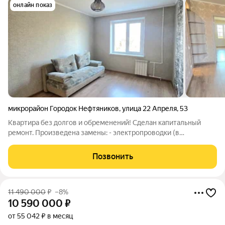
онлайн показ
микрорайон Городок Нефтяников
,
улица 22 Апреля
,
53
Квартира без долгов и обременений! Сделан капитальный
ремонт. Произведена замены: - электропроводки (в
электрощите смонтировано реле), - труб холодной и горячей
воды - установлены счетчики на воду и газ, - труб отопления, -
Позвонить
радиаторов (полиметалл), -
11 490 000
₽
–8%
10 590 000
₽
от 55 042 ₽ в месяц