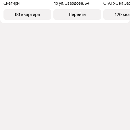
Снегири
по ул. Звездова, 54
СТАТУС на За
181 квартира
Перейти
120 кв