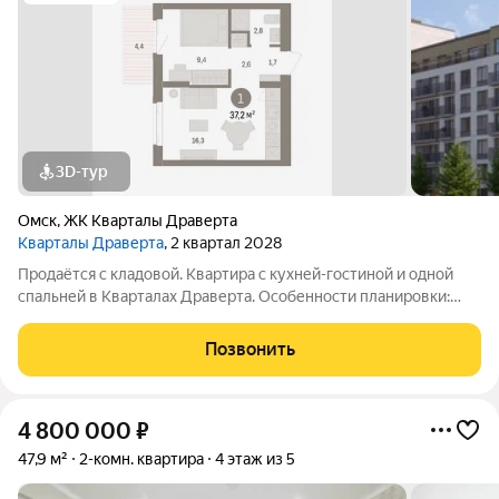
3D-тур
Омск
,
ЖК Кварталы Драверта
Кварталы Драверта
, 2 квартал 2028
Продаётся с кладовой. Квартира с кухней-гостиной и одной
спальней в Кварталах Драверта. Особенности планировки:
балкон, вид во двор, предчистовая отделка. № квартиры в
нашей базе: ДВТ04-Ж4.5.8.
Позвонить
4 800 000
₽
47,9 м²
2-комн. квартира
4 этаж из 5