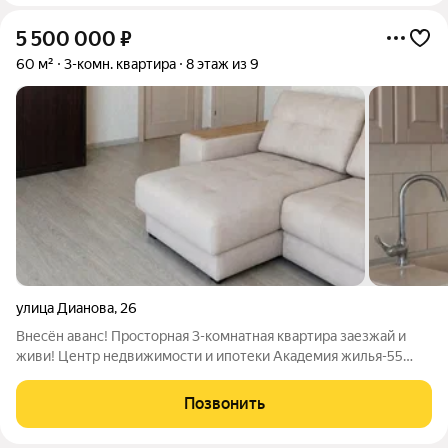
5 500 000
₽
60 м²
3-комн. квартира
8 этаж из 9
улица Дианова
,
26
Внесён аванс! Просторная 3-комнатная квартира заезжай и
живи! Центр недвижимости и ипотеки Академия жилья-55
предлагает к продаже уютную 3-комнатную квартиру,
расположенную в районе с развитой инфраструктурой. О
Позвонить
квартире: 8 этаж 9-этажного