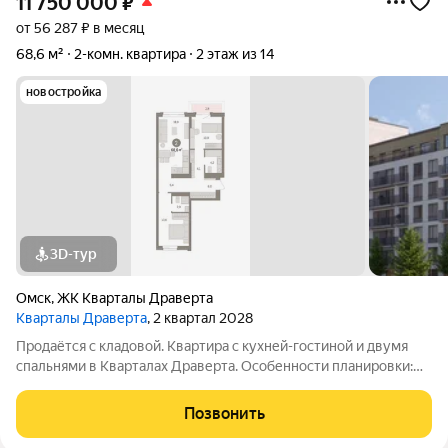
11 750 000
₽
от 56 287 ₽ в месяц
68,6 м²
2-комн. квартира
2 этаж из 14
новостройка
3D-тур
Омск
,
ЖК Кварталы Драверта
Кварталы Драверта
, 2 квартал 2028
Продаётся с кладовой. Квартира с кухней-гостиной и двумя
спальнями в Кварталах Драверта. Особенности планировки:
балкон, вид во двор, гардеробная, ипотека 3,9%, мастер-
спальня, окна на две стороны, предчистовая отделка,
Позвонить
разнесённые спальни. №