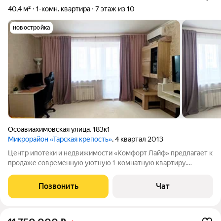
40,4 м²
1-комн. квартира
7 этаж из 10
новостройка
Осоавиахимовская улица
,
183к1
Микрорайон «Тарская крепость»
, 4 квартал 2013
Центр ипотеки и недвижимости «Комфорт Лайф» предлагает к
продаже современную уютную 1-комнатную квартиру.
Квартира расположена на 7 этаже 10 этажного панельного
дома. Удобная планировка: комната изолирована, просторная
Позвонить
Чат
кухня 8,3 кв.м., вместительный