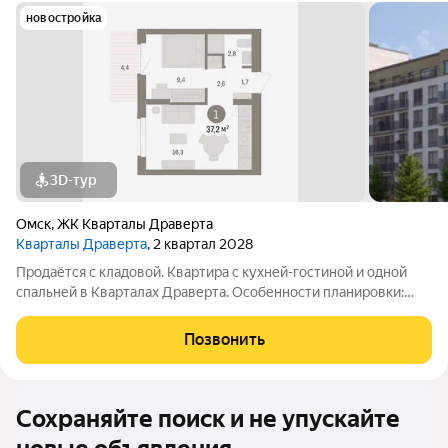
новостройка
3D-тур
Омск
,
ЖК Кварталы Драверта
Кварталы Драверта
, 2 квартал 2028
Продаётся с кладовой. Квартира с кухней-гостиной и одной
спальней в Кварталах Драверта. Особенности планировки:
балкон, вид во двор, предчистовая отделка. № квартиры в
нашей базе: ДВТ04-Ж4.6.8.
Позвонить
Сохраняйте поиск и не упускайте