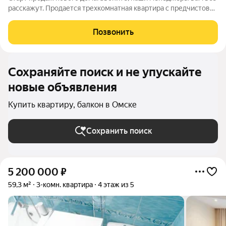
расскажут. Продается трехкомнатная квартира с предчистовой
отделкой в Кварталы Драверта на 2 этаже. Общая площадь:
86.25 кв.м., жилая: 34.43 кв.м., площадь просторной кухни-
Позвонить
гостиной: 18.71
Сохраняйте поиск и не упускайте
новые объявления
Купить квартиру, балкон в Омске
Сохранить поиск
5 200 000
₽
59,3 м²
3-комн. квартира
4 этаж из 5