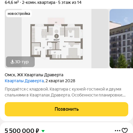
64,6 м²
2-комн. квартира
5 этаж из 14
новостройка
3D-тур
Омск
,
ЖК Кварталы Драверта
Кварталы Драверта
, 2 квартал 2028
Продаётся с кладовой. Квартира с кухней-гостиной и двумя
спальнями в Кварталах Драверта. Особенности планировки:
балкон, гардеробная, ипотека 3,9%, мастер-спальня,
постирочная, предчистовая отделка. № квартиры в нашей
Позвонить
базе: ДВТ04-Ж4.5.2.
5 500 000
₽