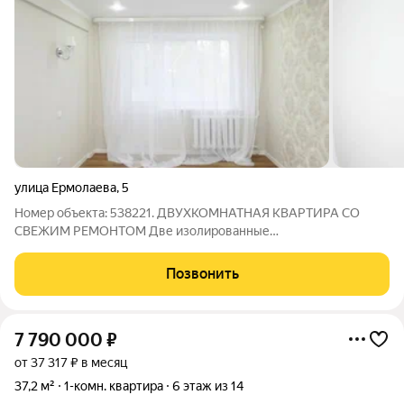
улица Ермолаева
,
5
Номер объекта: 538221. ДВУХКОМНАТНАЯ КВАРТИРА СО
СВЕЖИМ РЕМОНТОМ Две изолированные
комнаты,небольшая кухня площадью 5,9 м требует
оптимизации пространства, но позволит разместить
Позвонить
необходимую бытовую технику. Развитая инфраструктура:
Расположение
7 790 000
₽
от 37 317 ₽ в месяц
37,2 м²
1-комн. квартира
6 этаж из 14