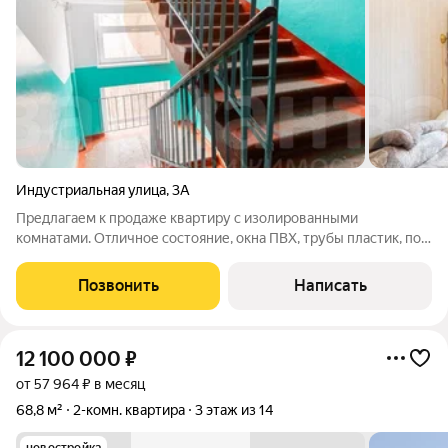
Индустриальная улица
,
3А
Предлагаем к продаже квартиру с изолированными
комнатами. Отличное состояние, окна ПВХ, трубы пластик, пол
линолеум. Встроенная кухня остается в подарок. Квартира
готова к проживанию. Дом находится на второй линии, без
Позвонить
Написать
активного автодвижения. В
12 100 000
₽
от 57 964 ₽ в месяц
68,8 м²
2-комн. квартира
3 этаж из 14