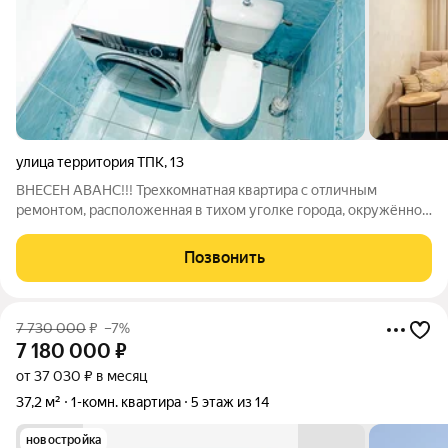
улица территория ТПК
,
13
ВНЕСЕН АВАНС!!! Трехкомнатная квартира с отличным
ремонтом, расположенная в тихом уголке города, окружённом
всеми необходимыми удобствами и инфраструктурой. -
ПРОСТОР И КОМФОРТ. Квартира впечатляет своей
Позвонить
просторностью и отлично подойдёт для тех, кто
7 730 000
₽
–7%
7 180 000
₽
от 37 030 ₽ в месяц
37,2 м²
1-комн. квартира
5 этаж из 14
новостройка