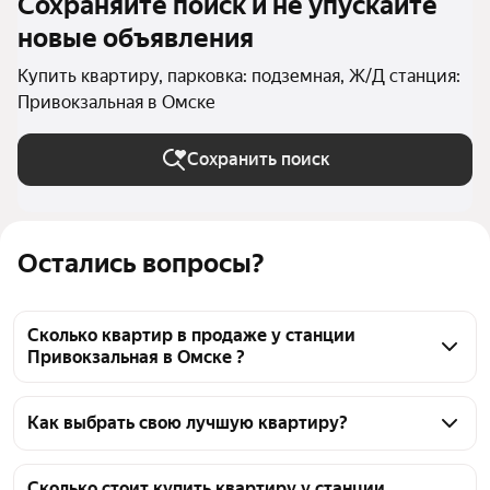
Сохраняйте поиск и не упускайте
новые объявления
Купить квартиру, парковка: подземная, Ж/Д станция:
Привокзальная в Омске
Сохранить поиск
Остались вопросы?
Сколько квартир в продаже у станции
Привокзальная в Омске ?
На Яндекс Недвижимости в продаже у станции 
Привокзальная в Омске 73 квартиры, из них 1 
Как выбрать свою лучшую квартиру?
объявление от собственников, 41 объявление от 
Чтобы купить квартиру с подземным паркингом у 
агентств, 31 объявление от застройщиков
станции Привокзальная, воспользуйтесь тепловой 
Сколько стоит купить квартиру у станции