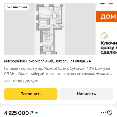
онлайн показ
микрорайон Привокзальный
,
Вокзальная улица
,
24
Готовая квартира у пр. Маркса! Сдана. Субсидия 10% Дом уже
СДАН в Омске забирайте ключи сразу после сделки. Никакого
ожидания, шума стройки и грязи под окнами! ЦЕНА: 9 640 000
Агентство Домбург
ПЛОЩАДЬ: 71,5 м ИПОТЕКА: 52 300 /мес (субсидированная
ставка от
Позвонить
Написать
4 925 000
₽