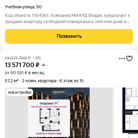
Учебная улица
,
90
Код объекта: 1304361. Компания МИАРД Владис предлагает к
продаже квартиру свободной планировки в элитном доме в
центре города. Закрытая территория двора с круглосуточной
охраной, крытая парковка во дворе. Квартира в сданном доме
Позвонить
ниже рыночных цен в
14 071 700
₽
–4%
13 571 700
₽
от 50 551 ₽ в месяц
57,2 м²
2-комн. квартира
6 этаж из 15
новостройка