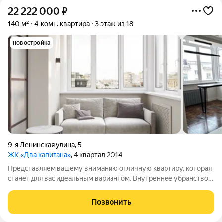
22 222 000
₽
140 м²
4-комн. квартира
3 этаж из 18
новостройка
9-я Ленинская улица
,
5
ЖК «Два капитана»
, 4 квартал 2014
Представляем вашему вниманию отличную квартиру, которая
станет для вас идеальным вариантом. Внутреннее убранство
квартиры выполнено по дизайнерскому проекту с
применением современных технологий и материалов
Позвонить
премиум-класса. Центром притяжения