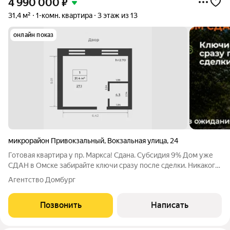
4 990 000
₽
31,4 м²
1-комн. квартира
3 этаж из 13
онлайн показ
микрорайон Привокзальный
,
Вокзальная улица
,
24
Готовая квартира у пр. Маркса! Сдана. Субсидия 9% Дом уже
СДАН в Омске забирайте ключи сразу после сделки. Никакого
ожидания, шума стройки и грязи под окнами! ЦЕНА: 4 940 000
Агентство Домбург
ПЛОЩАДЬ: 31 м ИПОТЕКА: 28 529 /мес (субсидированная
ставка ) ПОЧЕМУ
Позвонить
Написать