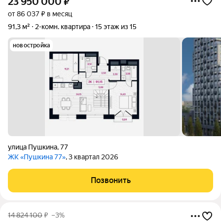
23 950 000
₽
от 86 037 ₽ в месяц
91,3 м²
2-комн. квартира
15 этаж из 15
новостройка
улица Пушкина
,
77
ЖК «Пушкина 77»
, 3 квартал 2026
Позвонить
14 824 100
₽
–3%