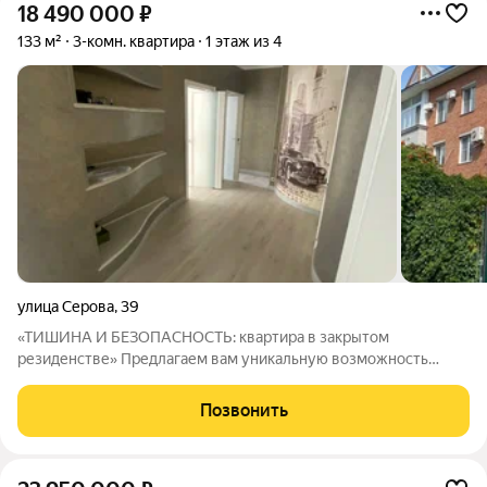
18 490 000
₽
133 м²
3-комн. квартира
1 этаж из 4
улица Серова
,
39
«ТИШИНА И БЕЗОПАСНОСТЬ: квартира в закрытом
резиденстве» Предлагаем вам уникальную возможность
приобрести не просто квартиру, а ключи от нового этапа
жизни. Это место, где встречаются безупречный вкус,
Позвонить
современные технологии и история города. 4