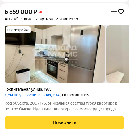
6 859 000
₽
40,2 м²
1-комн. квартира
2 этаж из 18
новостройка
Госпитальная улица
,
19А
Дом по ул. Госпитальная, 19А
, 1 квартал 2015
Код объекта: 2097175. Уникальная светлая тихая квартира в
центре Омска. Идеальная квартира в самом сердце города
просторная кухня 11 м с лоджией, удобный второй этаж,
отличная планировка 40,2 м. Отличное сочетание комфорта и
Позвонить
городской динамики для