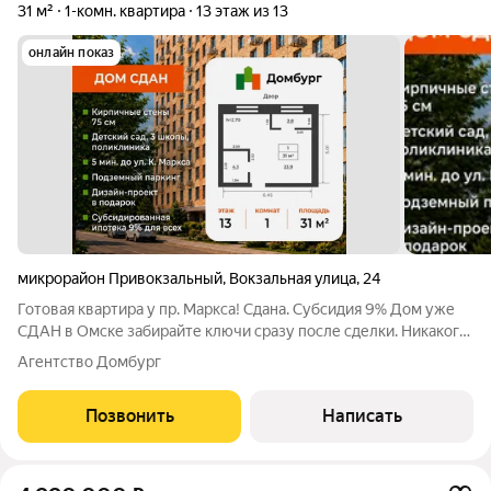
31 м²
1-комн. квартира
13 этаж из 13
онлайн показ
микрорайон Привокзальный
,
Вокзальная улица
,
24
Готовая квартира у пр. Маркса! Сдана. Субсидия 9% Дом уже
СДАН в Омске забирайте ключи сразу после сделки. Никакого
ожидания, шума стройки и грязи под окнами! ЦЕНА: 4 940 000
Агентство Домбург
ПЛОЩАДЬ: 31 м ИПОТЕКА: 28 529 /мес (субсидированная
ставка ) ПОЧЕМУ
Позвонить
Написать