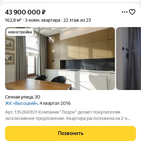
43 900 000
₽
162,8 м²
3-комн. квартира
22 этаж из 23
новостройка
Сенная улица
,
30
ЖК «Высоцкий»
, 4 квартал 2016
Арт. 135266901 Компания "Ледон" делает покупателям
эксклюзивное предложение. Квартира расположена на 2-х
этажах в доме бизнес-класса в центре нашего города. На 22
этаже единственная квартира, со второго этажа квартиры есть
Позвонить
выход на крышу -