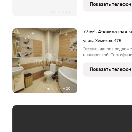
+ кухня-гостиная, 2 сануз
Показать телефон
+
7
77 м² · 4-комнатная 
улица Химиков
,
47Б
Эксклюзивное предложен
планировкой! Сертифиц
«Город Солнца» предлага
квартиру на 4 этаже 5 э
Показать телефон
постройки в м/р-не
+
20
ЕЖЕМЕСЯЧНЫЙ ПЛАТЁ