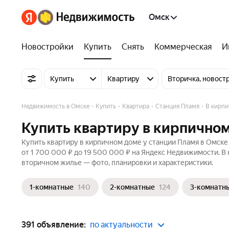
Омск
Новостройки
Купить
Снять
Коммерческая
И
Купить
Квартиру
Вторичка, новост
Недвижимость в Омске
Купить
Квартира
Станция Пламя
В кирп
Купить квартиру в кирпичном
Купить квартиру в кирпичном доме у станции Пламя в Омске 
от 1 700 000 ₽ до 19 500 000 ₽ на Яндекс Недвижимости. В 
вторичном жилье — фото, планировки и характеристики.
1-комнатные
140
2-комнатные
124
3-комнатн
391 объявление:
по актуальности