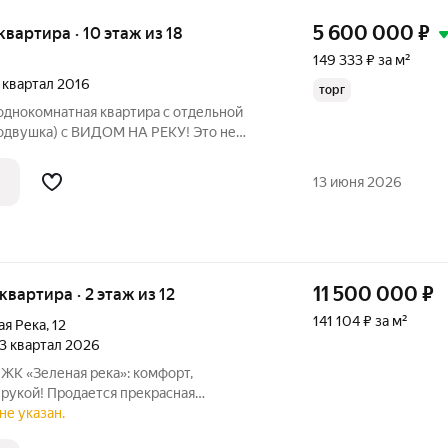
5 600 000
₽
 квартира · 10 этаж из 18
149 333 ₽ за м²
3 квартал 2016
торг
однокомнатная квартира с отдельной
родвушка) с ВИДОМ НА РЕКУ! Это не
ро начинается с чашки кофе и созерцания
13 июня 2026
11 500 000
₽
 квартира · 2 этаж из 12
141 104 ₽ за м²
ая Река
,
12
 3 квартал 2026
 ЖК «Зеленая река»: комфорт,
 рукой! Продается прекрасная
 в современном ЖК «Зеленая река».
не указан.
наты