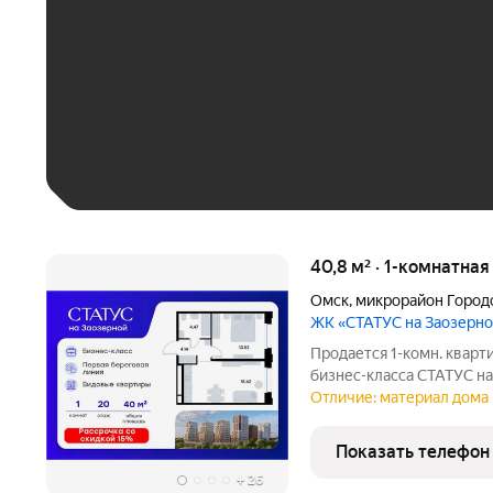
До 30 тыс. ₽
До 50 тыс. ₽
До 70 тыс. ₽
Больше 100 тыс. ₽
40,8 м² · 1-комнатна
Омск
,
микрорайон Город
ЖК «СТАТУС на Заозерн
Продается 1-комн. кварт
бизнес-класса СТАТУС на
составляет 40,76 кв. м, 
Отличие: материал дома 
и 18,62 кв. м под кухонн
Преимущества
Показать телефон
+
26