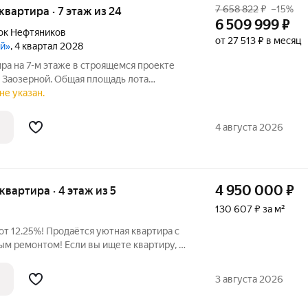
7 658 822
₽
–15%
 квартира · 7 этаж из 24
6 509 999
₽
ок Нефтяников
от 27 513 ₽ в месяц
ой»
, 4 квартал 2028
ира на 7-м этаже в строящемся проекте
 Заозерной. Общая площадь лота
з которых 11,11 кв. м отведено под жилую
не указан.
ую зону. Номер квартиры - 536.
4 августа 2026
4 950 000
₽
 квартира · 4 этаж из 5
130 607 ₽ за м²
от 12.25%! Продаётся уютная квартира с
м ремонтом! Если вы ищете квартиру, в
сразу после покупки без дополнительных
станет отличным выбором. В квартире
3 августа 2026