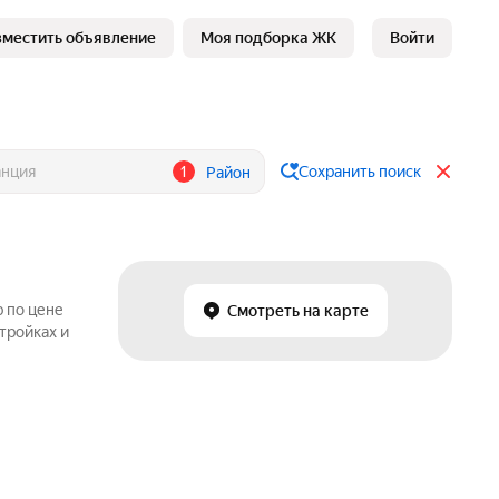
зместить объявление
Моя подборка ЖК
Войти
1
Сохранить поиск
Район
р по цене
Смотреть на карте
тройках и