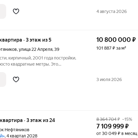
кухонную зону. Номер квартиры - 667.
4 августа 2026
10 800 000
₽
 квартира · 3 этаж из 5
101 887 ₽ за м²
фтяников
,
улица 22 Апреля
,
39
ти, кирпичный, 2001 года постройки,
росто квадратные метры. Это
менный комфорт, свет и тишина двора
для счастливой жизни Квартира, в
3 июля 2026
я
8 364 704
₽
–15%
 квартира · 3 этаж из 24
7 109 999
₽
ок Нефтяников
от 30 049 ₽ в месяц
ой»
, 4 квартал 2028