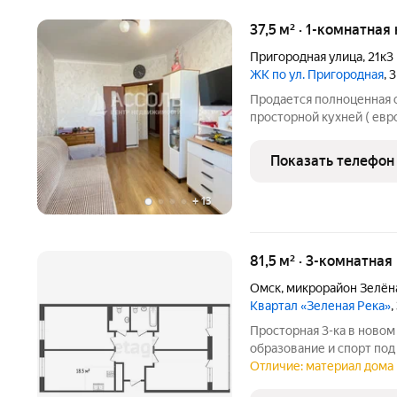
37,5 м² · 1-комнатная
Пригородная улица
,
21к3
ЖК по ул. Пригородная
, 
Продается полноценная 
просторной кухней ( ев
студия! Представьте: ут
Иртыша. А вечером городские огни в отражении воды. Эта
Показать телефон
квартира
+
13
81,5 м² · 3-комнатная
Омск
,
микрорайон Зелён
Квартал «Зеленая Река»
,
Просторная 3-ка в новом
образование и спорт под
трехкомнатная квартира
Отличие: материал дома 
Ключевые преимущества: Планировка: 3 изолированные ком