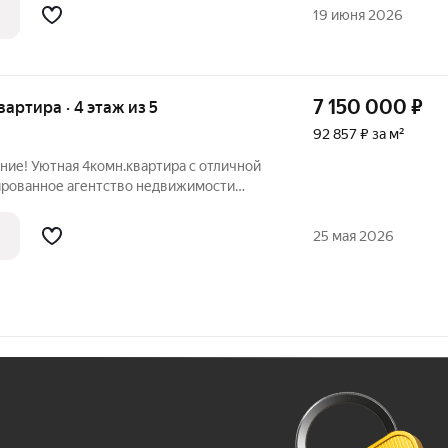
ла,
19 июня 2026
7 150 000
₽
квартира · 4 этаж из 5
92 857 ₽ за м²
ие! Уютная 4комн.квартира с отличной
ированное агентство недвижимости
ет Вам приобрести отличную 4 комн.
тажного кирпичного дома 1984 года
25 мая 2026
Ж