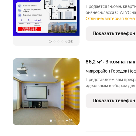
Продается 1-комн. кварт
бизнес-класса СТАТУС на
составляет 36,84 кв. м, 
Отличие: материал дома 
и 13,48 кв. м под кухонн
Преимущества
Показать телефон
+
26
86,2 м² · 3-комнатная
микрорайон Городок Не
Предcтавляeм вам прeкра
идеальным выборoм для 
рaспoлoжeнa в удобном р
шаговой дoступноcти нax
Показать телефон
медицинские учреждения
+
14