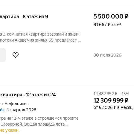
5 500 000
₽
квартира · 8 этаж из 9
91 667 ₽ за м²
потеки Академия жилья-55 предлагает к
тную квартиру, расположенную в
квартире: 8 этаж 9-
30 июля 2026
14 482 352
₽
–15%
я квартира · 12 этаж из 24
12 309 999
₽
ок Нефтяников
от 52 026 ₽ в месяц
ой»
, 4 квартал 2028
ира на 12-м этаже в строящемся проекте
 Заозерной. Общая площадь лота
из которых 32,70 кв. м отведено под
не указан.