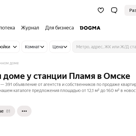
Ра
потека
Журнал
Для бизнеса
ройки
Комнат
Цена
ичном доме
 доме у станции Пламя в Омске
— 391 объявление от агентств и собственников по продаже кварти
нашем каталоге предложения площадью от 12,1 м² до 160 м² в новос
ые
81