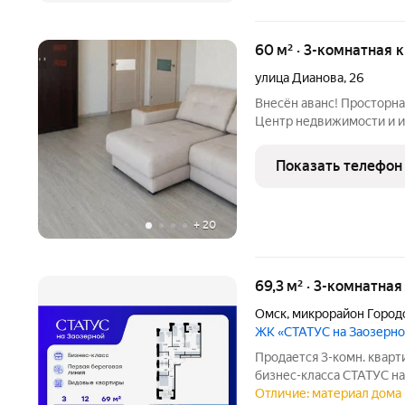
60 м² · 3-комнатная 
улица Дианова
,
26
Внесён аванс! Просторная 3-комнатная квартира заезжай и живи!
Центр недвижимости и и
продаже уютную 3-комна
районе с развитой инфраструктурой. О 
Показать телефон
этажного
+
20
69,3 м² · 3-комнатна
Омск
,
микрорайон Город
ЖК «СТАТУС на Заозерн
Продается 3-комн. кварт
бизнес-класса СТАТУС на
составляет 69,25 кв. м, 
Отличие: материал дома 