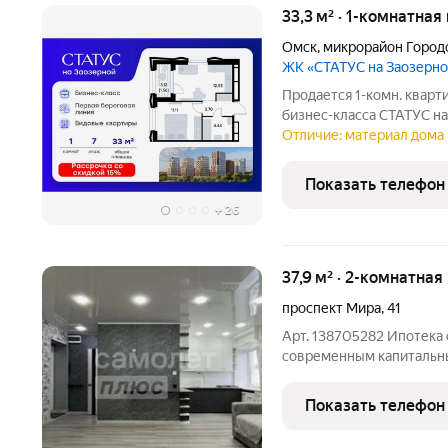
33,3 м² · 1-комнатная
Омск
,
микрорайон Город
ЖК «СТАТУС на Заозерн
Продается 1-комн. кварт
бизнес-класса СТАТУС на
составляет 33,34 кв. м, и
Отличие: материал дома 
и 12,53 кв. м под кухонн
Преимущества
Показать телефон
+
26
37,9 м² · 2-комнатная
проспект Мира
,
41
Арт. 138705282 Ипотека 
современным капитальны
которую можно заехать 
вложений, этот вариант 
Показать телефон
выполнен