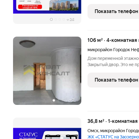
жилую и 14,65 кв. м под 
Преимущества
Показать телефон
+
26
106 м² · 4-комнатная
микрорайон Городок Не
Дом переменной этажнос
Закрытый двор. Это не п
пространство, где совре
создают твёрдую основу 
Показать телефон
которой уже есть всё дл
+
7
36,8 м² · 1-комнатная
Омск
,
микрорайон Город
ЖК «СТАТУС на Заозерн