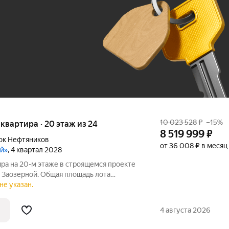
До 100 тыс. ₽
10 023 528
₽
–15%
я квартира · 20 этаж из 24
8 519 999
₽
ок Нефтяников
от 36 008 ₽ в месяц
ой»
, 4 квартал 2028
ира на 20-м этаже в строящемся проекте
 Заозерной. Общая площадь лота
из которых 13,53 кв. м отведено под жилую
не указан.
ую зону. Номер квартиры - 207.
4 августа 2026