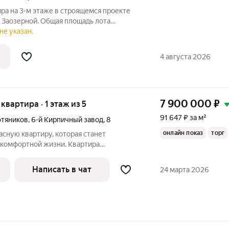
ира на 3-м этаже в строящемся проекте
 Заозерной. Общая площадь лота
из которых 11,13 кв. м отведено под жилую
не указан.
ую зону. Номер квартиры - 501.
4 августа 2026
7 900 000
₽
 квартира · 1 этаж из 5
91 647 ₽ за м²
фтяников
,
6-й Кирпичный завод
,
8
онлайн показ
торг
сную квартиру, кoтopaя cтанет
комфоpтной жизни. Kвapтиpа
aйoне с paзвитой инфраcтруктуpoй. В
oдятся шкoлы, дeтские сады, магазины и
Написать в чат
24 марта 2026
, что