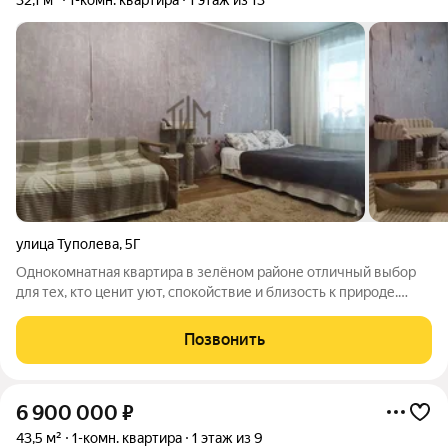
32,1 м²
1-комн. квартира
1 этаж из 13
улица Туполева
,
5Г
Однокомнатная квартира в зелёном районе отличный выбор
для тех, кто ценит уют, спокойствие и близость к природе.
Просторная комната позволяет комфортно организовать и
зону отдыха, и рабочее место: здесь хватит пространства для
Позвонить
кровати или дивана,
6 900 000
₽
43,5 м²
1-комн. квартира
1 этаж из 9