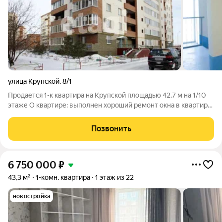
улица Крупской
,
8/1
Продается 1-к квартира на Крупской площадью 42.7 м на 1/10
этаже О квартире: выполнен хороший ремонт окна в квартире
на две стороны кирпичный дом Преимущества детские сады
№122,341,127, лицеи №74,149, гимназия №139 остановка
Позвонить
общественного
6 750 000
₽
43,3 м²
1-комн. квартира
1 этаж из 22
новостройка