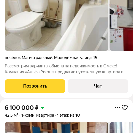
посёлок Магистральный
,
Молодёжная улица
,
15
Рассмотрим варианты обмена на недвижимость в Омске!
Компания «Альфа Риелт» предлагает ухоженную квартиру в
центральной части пос. Магистральный. Продаётся светлая 1-
комнатная квартира 30,2 кв.м. на первом этаже в панельном
Позвонить
Чат
доме. Квартира не угловая,
6 100 000
₽
42,5 м²
1-комн. квартира
1 этаж из 10