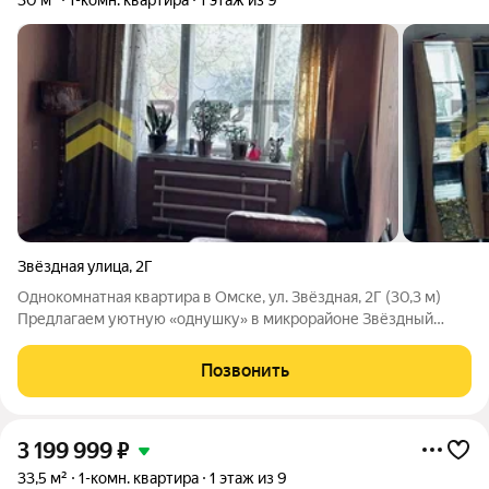
30 м²
1-комн. квартира
1 этаж из 9
Звёздная улица
,
2Г
Однокомнатная квартира в Омске, ул. Звёздная, 2Г (30,3 м)
Предлагаем уютную «однушку» в микрорайоне Звёздный
(Кировский округ). Общая площадь 30,3 м, из них жилая 17,3 м,
кухня 5,2 м. Дом панельный, построен в 1981 году. Что в
Позвонить
плюсах: Локация с
3 199 999
₽
33,5 м²
1-комн. квартира
1 этаж из 9