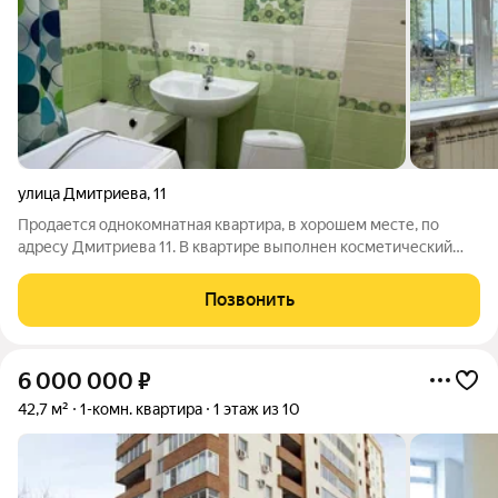
улица Дмитриева
,
11
Продается однокомнатная квартира, в хорошем месте, по
адресу Дмитриева 11. В квартире выполнен косметический
ремонт, оборудована мебелью и техникой, тамбур на одну
квартиру. Территория дома и всего микрорайона хорошо
Позвонить
ухожена и благоустроена, в пешей
6 000 000
₽
42,7 м²
1-комн. квартира
1 этаж из 10