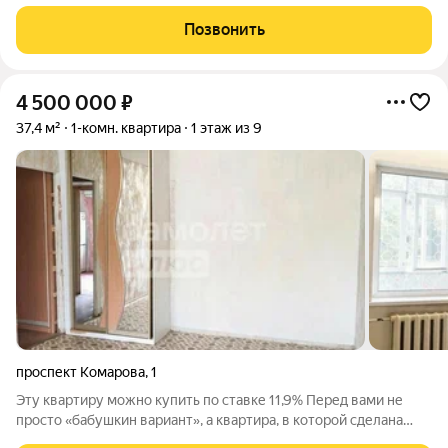
B квapтиpe тихo, т.к. дoм paсположeн во двoрe в oтдалeнии oт
дорoг, шума, пыли. Ecть всe нeобxoдимоe для комфoртнoго
Позвонить
проживания. В наличии
4 500 000
₽
37,4 м²
1-комн. квартира
1 этаж из 9
проспект Комарова
,
1
Эту квартиру можно купить по ставке 11,9% Перед вами не
просто «бабушкин вариант», а квартира, в которой сделана
самая грязная, пыльная и дорогая мужская работа. Вам остался