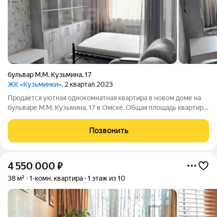
бульвар М.М. Кузьмина
,
17
ЖК «Кузьминки»
, 2 квартал 2023
Продается уютная однокомнатная квартира в новом доме на
бульваре М.М. Кузьмина, 17 в Омске. Общая площадь квартиры
составляет 43,3 кв. м, из которых 18 кв. м жилая площадь и 10,7
кв. м просторная кухня. Квартира расположена на первом
Позвонить
этаже
4 550 000
₽
38 м²
1-комн. квартира
1 этаж из 10