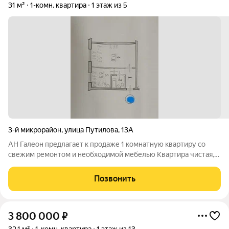
31 м²
1-комн. квартира
1 этаж из 5
3-й микрорайон
,
улица Путилова
,
13А
АН Галеон предлагает к продаже 1 комнатную квартиру со
свежим ремонтом и необходимой мебелью Квартира чистая,
светлая, с ремонтом, окна ПВХ. В санузле новая кафельная
плитка, установлены счетчики воды и газа, на полу линолеум,
Позвонить
новые входная и
3 800 000
₽