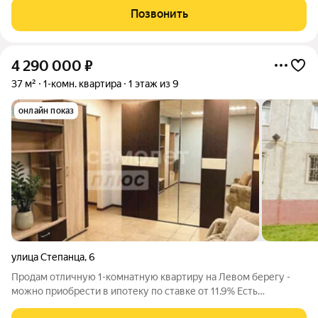
легкий косметический ремонт и декор под ваш вкус. Что уже
Позвонить
сделано за вас
4 290 000
₽
37 м²
1-комн. квартира
1 этаж из 9
онлайн показ
улица Степанца
,
6
Продам отличную 1-комнатную квартиру на Левом берегу -
можно приобрести в ипотеку по ставке от 11.9% Есть
отдельный вход с улицы, узаконен Можно перевести в формат