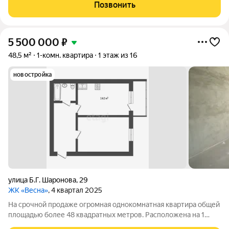
коммерческой недвижимости Можно демонтировать
Позвонить
лестницу и сделать балкон с панорамным
5 500 000
₽
48,5 м²
1-комн. квартира
1 этаж из 16
новостройка
улица Б.Г. Шаронова
,
29
ЖК «Весна»
, 4 квартал 2025
На срочной продаже огромная однокомнатная квартира общей
площадью более 48 квадратных метров. Расположена на 1
этаже в новом доме в микрорайоне "Прибрежный".