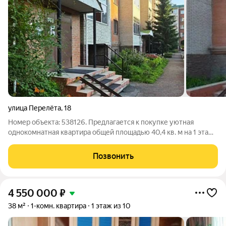
улица Перелёта
,
18
Номер объекта: 538126. Предлагается к покупке уютная
однокомнатная квартира общей площадью 40,4 кв. м на 1 этаже
5-этажного дома (год постройки 2005). Адрес: г. Омск, ул.
Перелёта, д. 18. Характеристики объекта: Жилая площадь: 20
Позвонить
кв. м. Кухня: 12
4 550 000
₽
38 м²
1-комн. квартира
1 этаж из 10