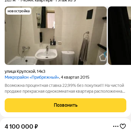
28,1 м²
1-комн. квартира
1 этаж из 9
новостройка
улица Крупской
,
14к3
Микрорайон «Прибрежный»
, 4 квартал 2015
Возможна процентная ставка 22,99% без покупки!!! На чистой
продаже прекрасная однокомнатная квартира расположенная
в микрорайоне Прибрежный! В квартире сделан хороший
современный ремонт, заезжай и живи! Практически вся
Позвонить
мебель и бытовая техника
4 100 000
₽