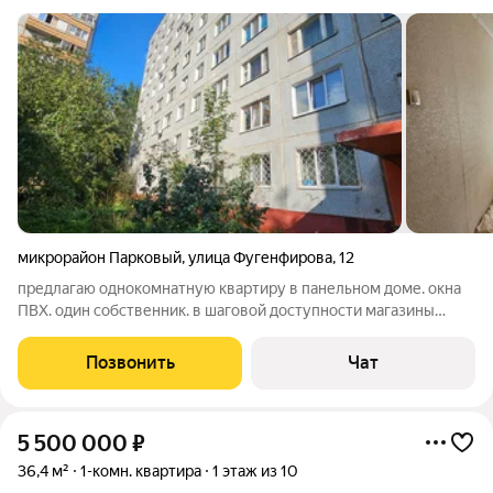
микрорайон Парковый
,
улица Фугенфирова
,
12
предлагаю однокомнатную квартиру в панельном доме. окна
ПВХ. один собственник. в шаговой доступности магазины
рынок остановка школа.звоните расскажем подробнее.
подходит под любые сертификаты. ипотека любого банка
Позвонить
Чат
5 500 000
₽
36,4 м²
1-комн. квартира
1 этаж из 10