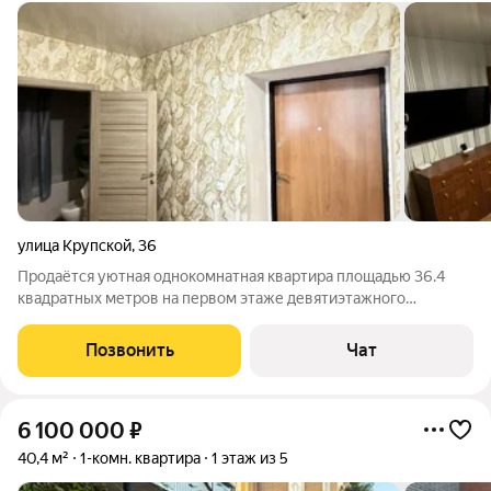
улица Крупской
,
36
Продаётся уютная однокомнатная квартира площадью 36.4
квадратных метров на первом этаже девятиэтажного
кирпичного дома, расположенного по адресу: город Омск, 11-й
микрорайон, улица Крупской, дом 36. Жилая площадь
Позвонить
Чат
составляет 17 квадратных метров, что
6 100 000
₽
40,4 м²
1-комн. квартира
1 этаж из 5