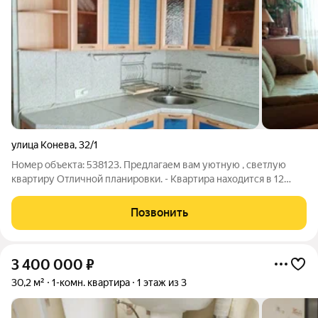
улица Конева
,
32/1
Номер объекта: 538123. Предлагаем вам уютную , светлую
квартиру Отличной планировки. - Квартира находится в 12
микрорайоне. - Общий тамбур на две квартиры. - Входная
металлическая дверь, домофон. - В квартире имеется
Позвонить
кладовая, можно использовать как
3 400 000
₽
30,2 м²
1-комн. квартира
1 этаж из 3