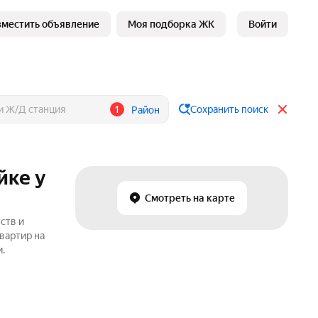
зместить объявление
Моя подборка ЖК
Войти
1
Сохранить поиск
Район
йке у
Смотреть на карте
ств и
вартир на
.