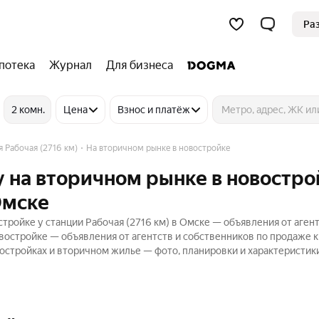
Ра
потека
Журнал
Для бизнеса
2 комн.
Цена
Взнос и платёж
 Рабочая (2716 км)
На вторичном рынке в новостройке
 на вторичном рынке в новостро
Омске
ройке у станции Рабочая (2716 км) в Омске — объявления от агент
востройке — объявления от агентств и собственников по продаже к
стройках и вторичном жилье — фото, планировки и характеристики