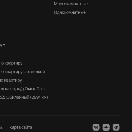
Многокомнатные
Однокомнатные
УТ
ую квартиру
ую квартиру с отделкой
ую квартиру
под ключ, ж/д Омск-Пасс.
 ж/д Юбилейный (2891 км)
ь
Карта сайта