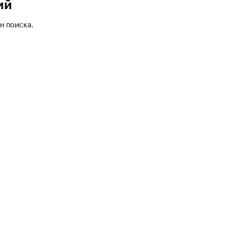
ий
н поиска.