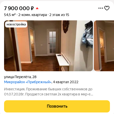
7 900 000
₽
54,5 м²
2-комн. квартира
2 этаж из 15
новостройка
улица Перелёта
,
28
Микрорайон «Прибрежный»
, 4 квартал 2022
Инвестиция. Проживание бывших собственников до
01.07.2028г. Продается светлая 2к квартира в мкр-е
Прибрежный. КВАРТИРА СВЕТЛАЯ, фотографии сделаны в
грозу. Планировка изолированная (2 спальни + просторная
Позвонить
кухня). С/у совмещен. В квартире выполнен