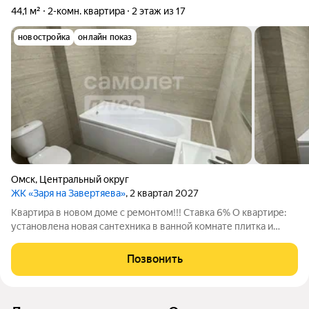
44,1 м²
2-комн. квартира
2 этаж из 17
новостройка
онлайн показ
Омск
,
Центральный округ
ЖК «Заря на Завертяева»
, 2 квартал 2027
Квартира в новом доме с ремонтом!!! Ставка 6% О квартире:
установлена новая сантехника в ванной комнате плитка и
керамогранит все стены выровнены и отделаны декоративной
штукатуркой в каждой комнате есть акцентная стена! по
Позвонить
квартире проведена