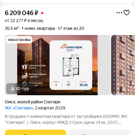
6 209 046
₽
от 22 277 ₽ в месяц
35,5 м²
1-комн. квартира
17 этаж из 20
новостройка
3D-тур
Омск
,
жилой район Снегири
ЖК «Снегири»
, 2 квартал 2029
В продаже 1-комнатная квартира от застройщика DOGMA! ЖК
"Снегири", г. Омск, корпус МЖД 3 Срок сдачи: (4 кв. 2027,
общей площадью 35.46 кв.м., на 17 этаже.) Район для
счастливой жизни "Снегири" это семейный квартал, который