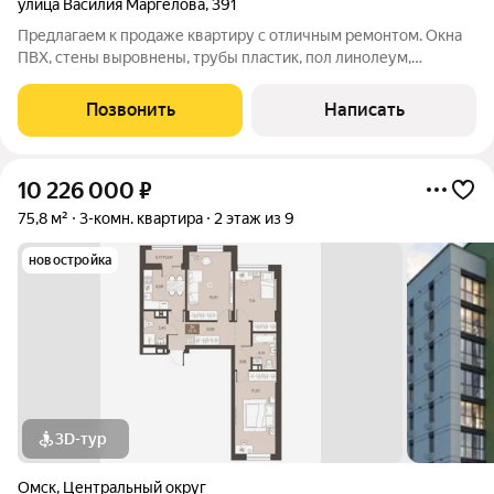
улица Василия Маргелова
,
391
Предлагаем к продаже квартиру с отличным ремонтом. Окна
ПВХ, стены выровнены, трубы пластик, пол линолеум,
установлены счетчики. Квартира готова к проживанию. Дом
находится на второй линии, без активного автодвижения. В
Позвонить
Написать
пешей доступности детский
10 226 000
₽
75,8 м²
3-комн. квартира
2 этаж из 9
новостройка
3D-тур
Омск
,
Центральный округ