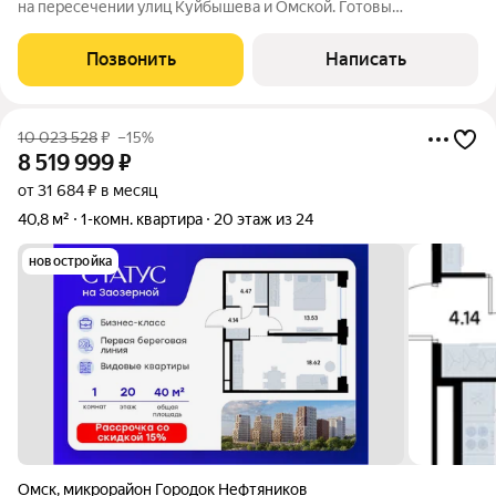
на пересечении улиц Куйбышева и Омской. Готовы
рассмотреть Ваши предложения о цене. На въезде дома
установлен шлагбаум для удобства жильцов. В доступе всегда
Позвонить
Написать
есть места для парковки авто. Рядом
10 023 528
₽
–15%
8 519 999
₽
от 31 684 ₽ в месяц
40,8 м²
1-комн. квартира
20 этаж из 24
новостройка
Омск
,
микрорайон Городок Нефтяников