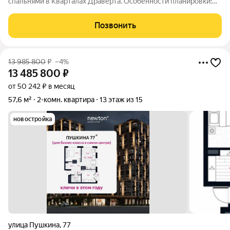
спальнями в Кварталах Драверта. Особенности планировки:
балкон, вид во двор, ипотека 3,9%, мастер-спальня, окна на две
стороны, предчистовая отделка, разнесённые спальни. №
Позвонить
квартиры в нашей
13 985 800
₽
–4%
13 485 800
₽
от 50 242 ₽ в месяц
57,6 м²
2-комн. квартира
13 этаж из 15
новостройка
улица Пушкина
,
77