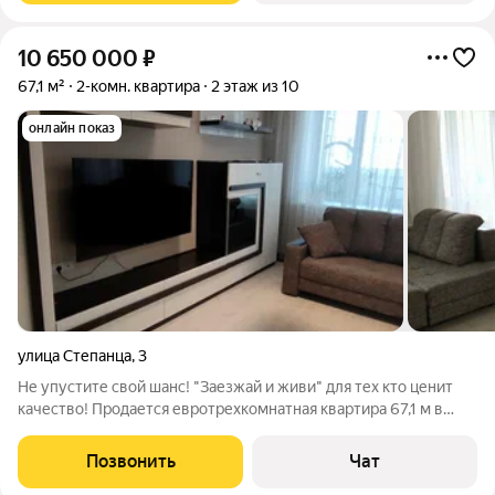
10 650 000
₽
67,1 м²
2-комн. квартира
2 этаж из 10
онлайн показ
улица Степанца
,
3
Не упустите свой шанс! "Заезжай и живи" для тех кто ценит
качество! Продается евротрехкомнатная квартира 67,1 м в
кирпичном доме 2011 года на Левом берегу. Просторная
кухня-гостиная 21,6 м, две изолированные спальни, окна на две
Позвонить
Чат
стороны, мебель и