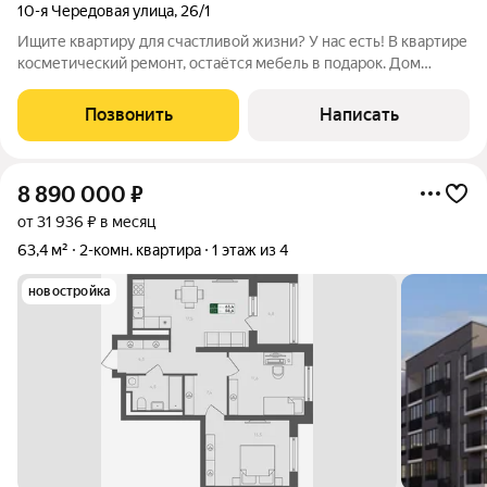
10-я Чередовая улица
,
26/1
Ищите квартиру для счастливой жизни? У нас есть! В квартире
косметический ремонт, остаётся мебель в подарок. Дом
расположен в тихом месте. Во дворе много зелени, цветов,
детская площадка. Район удобный для проживания. Рядом с
Позвонить
Написать
домом расположены
8 890 000
₽
от 31 936 ₽ в месяц
63,4 м²
2-комн. квартира
1 этаж из 4
новостройка