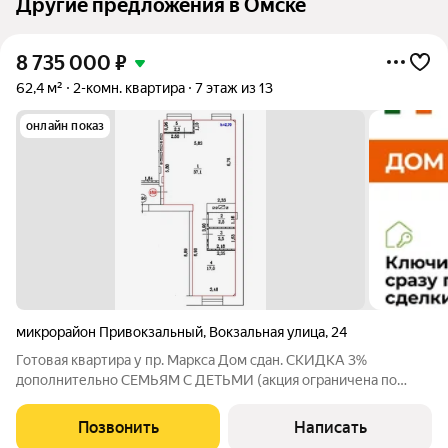
Другие предложения в Омске
8 735 000
₽
62,4 м²
2-комн. квартира
7 этаж из 13
онлайн показ
микрорайон Привокзальный
,
Вокзальная улица
,
24
Готовая квартира у пр. Маркса Дом сдан. СКИДКА 3%
дополнительно СЕМЬЯМ С ДЕТЬМИ (акция ограничена по
времени) Дом уже СДАН в Омске забирайте ключи сразу
после сделки. Никакого ожидания, шума стройки и грязи под
Позвонить
Написать
окнами! ЦЕНА: от 8 740 000 ПЛОЩАДЬ: