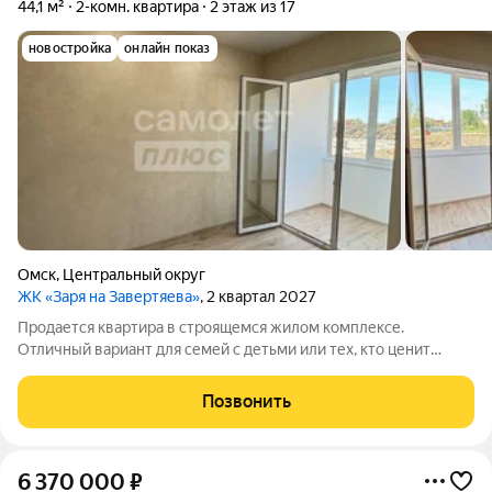
44,1 м²
2-комн. квартира
2 этаж из 17
новостройка
онлайн показ
Омск
,
Центральный округ
ЖК «Заря на Завертяева»
, 2 квартал 2027
Продается квартира в строящемся жилом комплексе.
Отличный вариант для семей с детьми или тех, кто ценит
комфорт и время. Возможна покупка по программе «Семейная
ипотека» со ставкой от 5%! О КВАРТИРЕ И РЕМОНТЕ:
Позвонить
Квартира сдается с готовым чистовым
6 370 000
₽