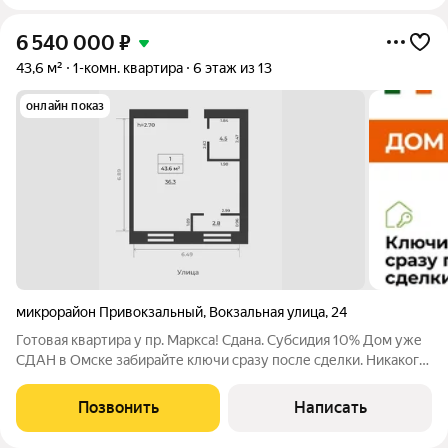
6 540 000
₽
43,6 м²
1-комн. квартира
6 этаж из 13
онлайн показ
микрорайон Привокзальный
,
Вокзальная улица
,
24
Готовая квартира у пр. Маркса! Сдана. Субсидия 10% Дом уже
СДАН в Омске забирайте ключи сразу после сделки. Никакого
ожидания, шума стройки и грязи под окнами! ЦЕНА: от 6 540
000 ПЛОЩАДЬ: 43,6 м ИПОТЕКА: от 35 4800 /мес
Позвонить
Написать
(субсидированная ставка