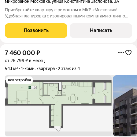
микрорайон Московка
,
улица Константина Заслонова
,
3А
Приобретайте квартиру с ремонтом в МКР «Московка»!
Удобная планировка с изолированными комнатами отлично
подойдёт семье с ребёнком. Очень тёплый кирпичный дом.
Высота потолков 3 метра. Квартира свободна, готова к
Позвонить
Написать
заселению! Уютная детская площадка,
7 460 000
₽
от 26 799 ₽ в месяц
54,1 м²
1-комн. квартира
2 этаж из 4
новостройка