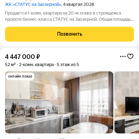
ЖК «СТАТУС на Заозерной»
, 4 квартал 2028
Продается 1-комн. квартира на 20-м этаже в строящемся
проекте бизнес-класса СТАТУС на Заозерной. Общая площадь
лота составляет 40,76 кв. м, из которых 13,53 кв. м отведено
под жилую и 18,62 кв. м под кухонную зону. Номер квартиры -
Позвонить
207. Преимущества
4 447 000
₽
52 м²
2-комн. квартира
5 этаж из 5
онлайн показ