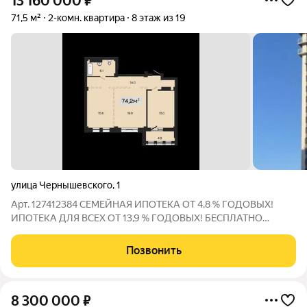
13 160 000
₽
71,5 м²
2-комн. квартира
8 этаж из 19
улица Чернышевского
,
1
Арт. 127412384 CЕМЕЙНАЯ ИПОТЕКА ОТ 4,8 % ГОДОВЫХ!
ИПОТЕКА ДЛЯ ВСЕХ ОТ 13,9 % ГОДОВЫХ! БЕСПЛАТНО
ОДОБРИМ ИПОТЕКУ В СБЕРБАНКЕ НА КВАРТИРЫ В ЭТОМ
ДОМЕ! ЕДИHАЯ ЦЕНА С ЗАСTPOЙЩИKOM БEЗ КOМИССИЙ!
Позвонить
При покупке 3-х или 4-х комнатной квартиры с парковочным
8 300 000
₽