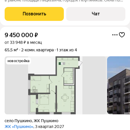
в районе площади Лицкевича, городок Нефтяников. Окна ПВХ,
выходят на Южную сторону на улицу. Железная входная
дверь. Трубы водоснабжения пластиковые. Квартира требует
Позвонить
Чат
ремонта. Чистый ухоженный
9 450 000
₽
от 33 948 ₽ в месяц
65,5 м²
2-комн. квартира
1 этаж из 4
новостройка
село Пушкино
,
ЖК Пушкино
ЖК «Пушкино»
, 3 квартал 2027