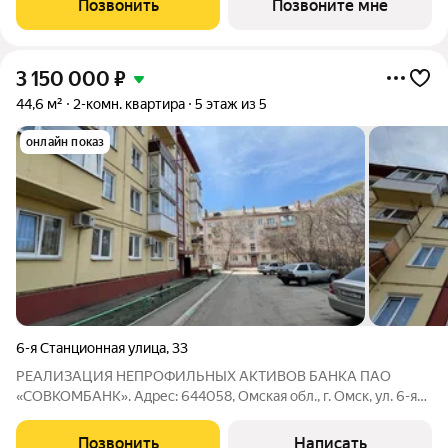
Позвонить
Позвоните мне
дарит радость простых
3 150 000
₽
44,6 м²
2-комн. квартира
5 этаж из 5
онлайн показ
6-я Станционная улица
,
33
РЕАЛИЗАЦИЯ НЕПРОФИЛЬНЫХ АКТИВОВ БАНКА ПАО
«СОВКОМБАНК». Адрес: 644058, Омская обл., г. Омск, ул. 6-я
Станционная, д. 33, кв. 60 КН: 55:36:170111:3871 Продажа 2-
к.квартиры общей площадью 44.6 кв.м. 5-этажный панельный
Позвонить
Написать