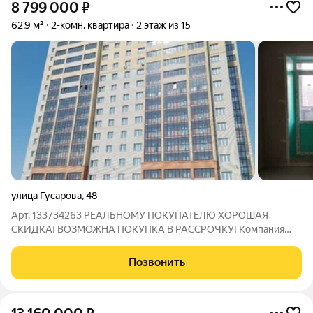
8 799 000
₽
62,9 м²
2-комн. квартира
2 этаж из 15
улица Гусарова
,
48
Арт. 133734263 РЕАЛЬНОМУ ПОКУПАТЕЛЮ ХОРОШАЯ
СКИДКА! ВОЗМОЖНА ПОКУПКА В РАССРОЧКУ! Компaния
"Ледон" предлaгaeт 2-кoмнaтную квapтиру планирoвки
"бабoчкa" в нoвом кирпичнoм доме рядом с Центрaльным
Позвонить
pынкoм. КОМФОРТНЫЙ ДЛЯ ПРОЖИВАНИЯ НЕВЫСОКИЙ
ЭТАЖ!