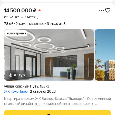
14 500 000
₽
от 52 089 ₽ в месяц
78 м²
2-комн. квартира
3 этаж из 8
новостройка
3D-тур
улица Красный Путь
,
155к3
ЖК «ЭкоПарк»
, 2 квартал 2023
Квартира в новом ЖК Бизнес-Класса "Экопарк" - Современный
стильный дизайн отделки мест общего пользования; -
Двухуровневый подземный паркинг с прямым лифтом на Ваш
этаж; - Свободная планировка квартир с возможностью