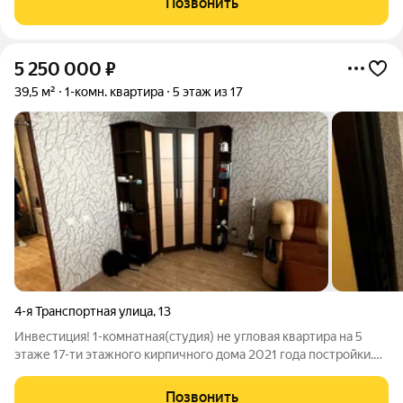
Позвонить
объединения; - Высота оконных
5 250 000
₽
39,5 м²
1-комн. квартира
5 этаж из 17
4-я Транспортная улица
,
13
Инвестиция! 1-комнатная(студия) не угловая квартира на 5
этаже 17-ти этажного кирпичного дома 2021 года постройки.
Подъезд с ремонтом от застройщика, 2 лифта. Квартира с
косметическим ремонтом .Оставляемое имущество: всё,
Позвонить