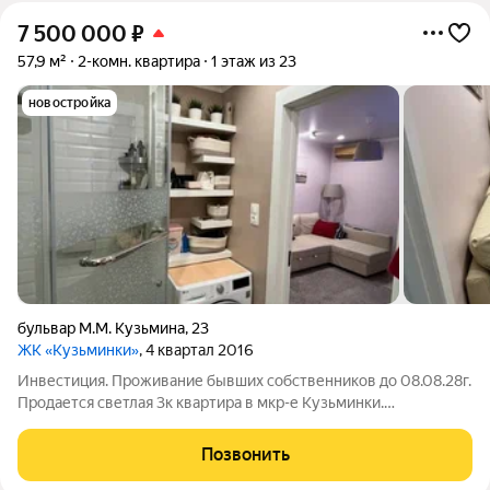
7 500 000
₽
57,9 м²
2-комн. квартира
1 этаж из 23
новостройка
бульвар М.М. Кузьмина
,
23
ЖК «Кузьминки»
, 4 квартал 2016
Инвестиция. Проживание бывших собственников до 08.08.28г.
Продается светлая 3к квартира в мкр-е Кузьминки.
Планировка изолированная (3 спальни + просторная кухня-
гостиная). С/у совмещен. В квартире выполнен актуальный
Позвонить
ремонт в светлых тонах с