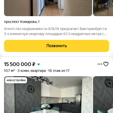
проспект Комарова
,
1
Агентство недвижимости АЛЬТА предлагает Вам приобрести
3-х комнатную квартиру площадью 63.3 квадратных метра с
изолированными комнатами в доме образцового содержания
с собственным ТСЖ "На Комарова". В подвале дома поменяны
Позвонить
все коммуникации, в
15 500 000
₽
107 м²
3-комн. квартира
16 этаж из 17
новостройка