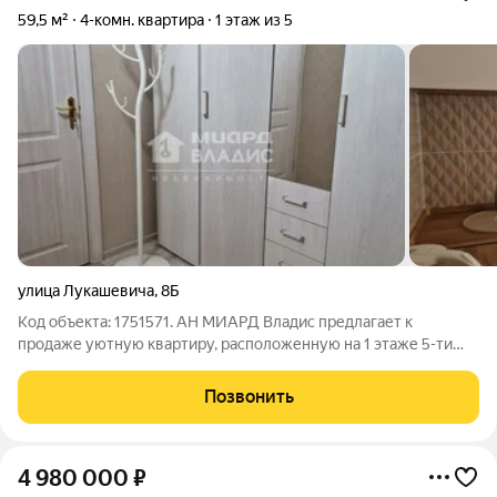
59,5 м²
4-комн. квартира
1 этаж из 5
улица Лукашевича
,
8Б
Код объекта: 1751571. АН МИАРД Владис предлагает к
продаже уютную квартиру, расположенную на 1 этаже 5-ти
этажного панельного дома. Выполнен косметический ремонт.
Кухонный гарнитур новый, мебель остается по
Позвонить
договоренности. Во дворе имеется шлагбаум.
4 980 000
₽