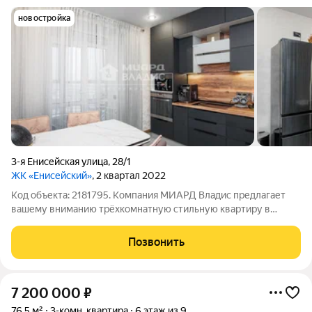
новостройка
3-я Енисейская улица
,
28/1
ЖК «Енисейский»
, 2 квартал 2022
Код объекта: 2181795. Компания МИАРД Владис предлагает
вашему вниманию трёхкомнатную стильную квартиру в
центре Левого берега! Дом кирпичный, 2022 года постройки,
современный дизайн подъезда, двери которого выходят по
Позвонить
обе стороны дома, на детскую
7 200 000
₽
76,5 м²
3-комн. квартира
6 этаж из 9