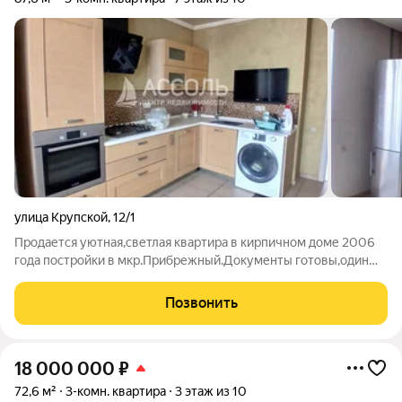
улица Крупской
,
12/1
Продается уютная,светлая квартира в кирпичном доме 2006
года постройки в мкр.Прибрежный.Документы готовы,один
взрослый собственник,квартира просторная,большой коридор
и гардеробная,три изолированные комнаты,кухня 12 кв.м с
Позвонить
выходом на
18 000 000
₽
72,6 м²
3-комн. квартира
3 этаж из 10