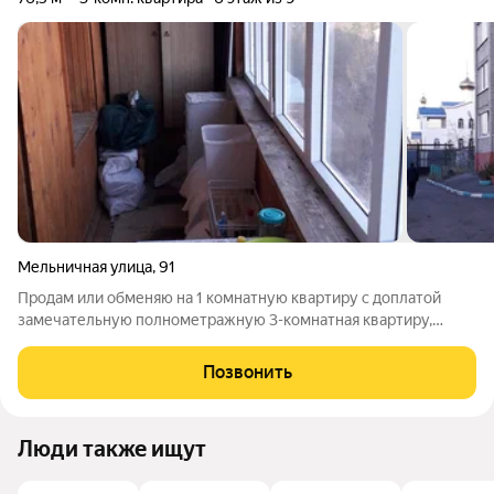
Мельничная улица
,
91
Продам или обменяю на 1 комнатную квартиру с доплатой
замечательную полнометражную 3-комнатная квартиру,
площадь 76,5/51,2/7,8 на 6 этаже 9 этажного кирпичного дома,
в отличном состоянии. Во всей квартире пластиковые окна.
Позвонить
Просторная лоджия.
Люди также ищут