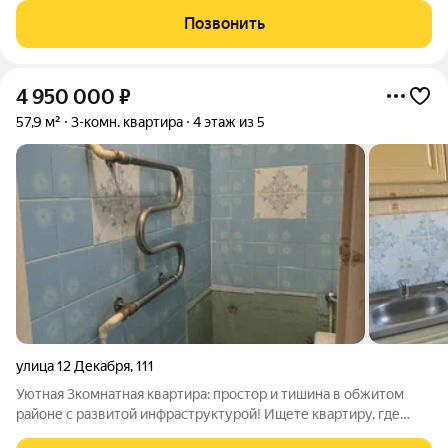
ремонтом. - Удобная планировка включает вместительную
Позвонить
кухню, 3 изолированные комнаты,
4 950 000
₽
57,9 м²
3-комн. квартира
4 этаж из 5
улица 12 Декабря
,
111
Уютная 3комнатная квартира: простор и тишина в обжитом
районе с развитой инфраструктурой! Ищете квартиру, где
будет комфортно всей семье? Предлагаю вариант, в котором