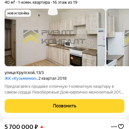
40 м²
1-комн. квартира
16 этаж из 19
новостройка
улица Крупской
,
13/3
ЖК «Кузьминки»
, 2 квартал 2018
Предлагаем к продаже отличную 1 комнатную квартиру в
самом сердце Левобережья! Дом кирпично-монолитный 2018
года постройки. Квартира расположена на 16 этаже 19-
этажного монолитно-кирпичного дома. ОТЛИЧНАЯ
Позвонить
ПЛАНИРОВКА: просторная кухня с выходом на
5 700 000
₽