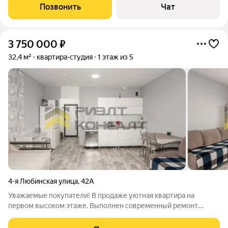
кухня площадью 12 кв. м станет отличным местом для
Позвонить
Чат
семейных обедов.
3 750 000
₽
32,4 м²
квартира-студия
1 этаж из 5
4-я Любинская улица
,
42А
Уважаемые покупатели! В продаже уютная квартира на
первом высоком этаже. Выполнен современный ремонт.
Мебель оставляем покупателям. Развитая инфраструктура: в
шаговой доступности школа №36, детский сад №119, детские