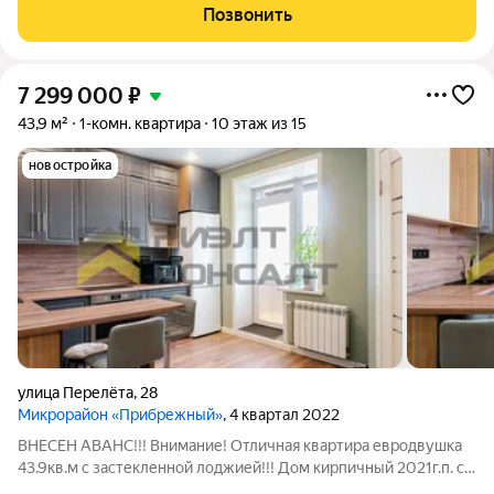
сочетаются удачное расположение, тишина и свобода для
Позвонить
реализации ваших
7 299 000
₽
43,9 м²
1-комн. квартира
10 этаж из 15
новостройка
улица Перелёта
,
28
Микрорайон «Прибрежный»
, 4 квартал 2022
ВНЕСЕН АВАНС!!! Внимание! Отличная квартира евродвушка
43.9кв.м с застекленной лоджией!!! Дом кирпичный 2021г.п. с
огороженной территорией. Много парковочных мест!!! В