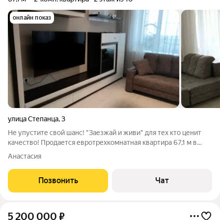
онлайн показ
улица Степанца
,
3
Не упустите свой шанс! "Заезжай и живи" для тех кто ценит
качество! Продается евротрехкомнатная квартира 67,1 м в
кирпичном доме 2011 года на Левом берегу. Просторная
Анастасия
кухня-гостиная 21,6 м, две изолированные спальни, окна на две
стороны, мебель и
Позвонить
Чат
5 200 000
₽