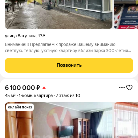
улица Ватутина
,
13А
Внимание!!! Предлагаем к продаже Вашему вниманию
светлую, теплую, уютную квартиру вблизи парка 300-летия
Омска. Квартира в отличном состоянии, выполнен ремонт,
заменены водопроводные и канализационные трубы в 2021
Позвонить
году, система отопления,
6 100 000
₽
45 м²
1-комн. квартира
7 этаж из 10
онлайн показ