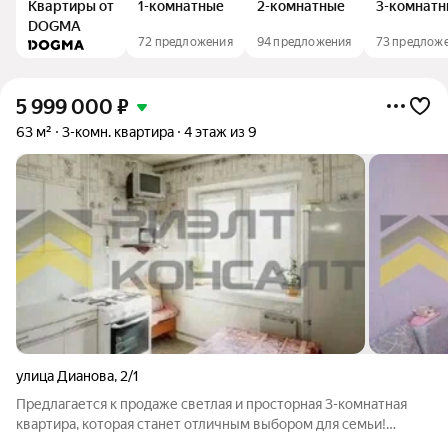
Квартиры от
1-комнатные
2-комнатные
3-комнатн
DOGMA
72 предложения
94 предложения
73 предлож
5 999 000
₽
63 м²
3-комн. квартира
4 этаж из 9
улица Дианова
,
2/1
Предлагается к продаже светлая и просторная 3-комнатная
квартира, которая станет отличным выбором для семьи!
Комфортный четвёртый этаж. Квартира с косметическим