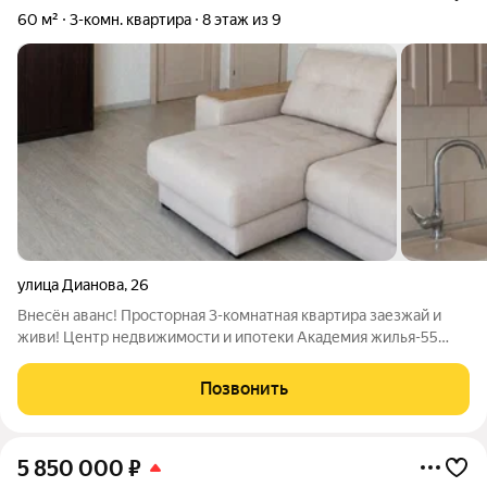
60 м²
3-комн. квартира
8 этаж из 9
улица Дианова
,
26
Внесён аванс! Просторная 3-комнатная квартира заезжай и
живи! Центр недвижимости и ипотеки Академия жилья-55
предлагает к продаже уютную 3-комнатную квартиру,
расположенную в районе с развитой инфраструктурой. О
Позвонить
квартире: 8 этаж 9-этажного
5 850 000
₽