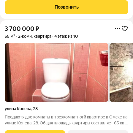
квартире выполнен евроремонт! Санузел совмещен: пол,
Позвонить
стены облицованы
3 700 000
₽
55 м²
2-комн. квартира
4 этаж из 10
улица Конева
,
28
Продаютя две комнаты в трехкомнатногй квартире в Омске на
улице Конева, 28. Общая площадь квартиры составляет 65 кв.
м, из которых 31 кв. м - жилаяплощадь двух комнат. Просторная