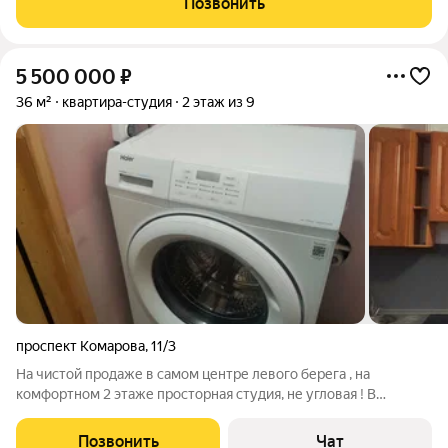
Позвонить
площадки, различные магазины,
5 500 000
₽
36 м²
квартира-студия
2 этаж из 9
проспект Комарова
,
11/3
На чистой продаже в самом центре левого берега , на
комфортном 2 этаже просторная студия, не угловая ! В
квартире выполнено качественное выравнивание стен и пола.
- натяжные потолки - ванна - линолеум - квартира готова для
Позвонить
Чат