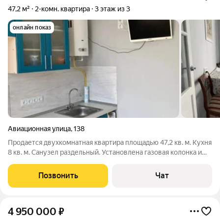
47,2 м²
2-комн. квартира
3 этаж из 3
онлайн показ
Авиационная улица
,
138
Продается двухкомнатная квартира площадью 47,2 кв. м. Кухня
8 кв. м. Санузел раздельный. Установлена газовая колонка и
подготовлены трубы для электрического водонагревателя.
Полностью обновлена система электроснабжения. В туалете и
Позвонить
Чат
ванной комнате
4 950 000
₽