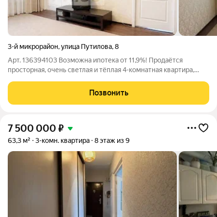
3-й микрорайон
,
улица Путилова
,
8
Арт. 136394103 Возможна ипотека от 11,9%! Продаётся
просторная, очень светлая и тёплая 4-комнатная квартира,
идеально подходящая для большой и дружной семьи. Квартира
наполнена солнечным светом в течение всего дня и обладает
Позвонить
действительно уютной,
7 500 000
₽
63,3 м²
3-комн. квартира
8 этаж из 9