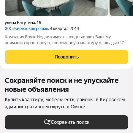
улица Ватутина
,
16
ЖК «Березовая роща»
, 4 квартал 2014
Компания Вояж-Недвижимость представляет Вашему
вниманию просторную, современную квартиру площадью 107
м с дизайнерским ремонтом в престижном микрорайоне
Левобережья Березовая роща. Здесь каждая деталь
Позвонить
продумана для вашего удобства и наслаждения
Сохраняйте поиск и не упускайте
новые объявления
Купить квартиру, мебель: есть, районы: в Кировском
административном округе в Омске
Сохранить поиск