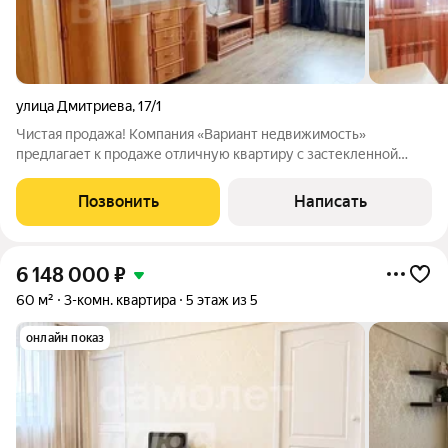
улица Дмитриева
,
17/1
Чистая продажа! Компания «Вариант недвижимость»
предлагает к продаже отличную квартиру с застекленной
лоджией. Кухня 12 кв. м! Высота потолков 2,75 м. Встроенная
кухня, шкаф-купе, водонагреватель входят в стоимость
Позвонить
Написать
квартиры. Мебель остается по
6 148 000
₽
60 м²
3-комн. квартира
5 этаж из 5
онлайн показ