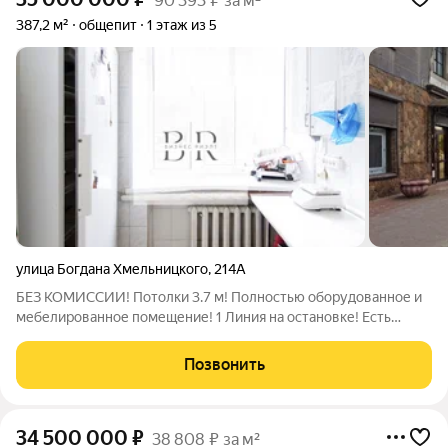
90 393 ₽ за м²
387,2 м²
общепит
1 этаж из 5
улица Богдана Хмельницкого
,
214А
БЕЗ КОМИССИИ! Потолки 3.7 м! Полностью оборудованное и
мебелированное помещение! 1 Линия на остановке! Есть
возможность разделить объект на 2 помещения!
Расположение: Объект находится на 1 линии оживленной
Позвонить
магистрали ул. Богдана Хмельницкого, 4-х
34 500 000
₽
38 808 ₽ за м²