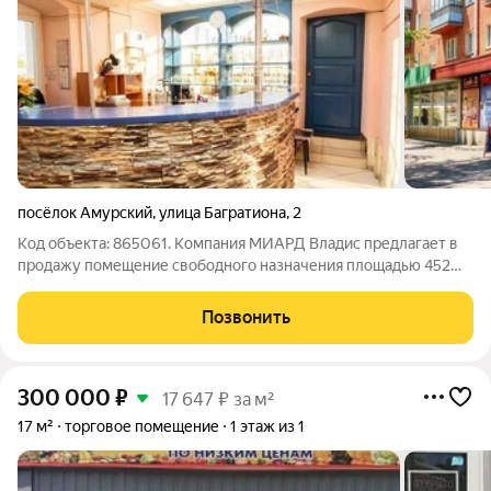
посёлок Амурский
,
улица Багратиона
,
2
Код объекта: 865061. Компания МИАРД Владис предлагает в
продажу помещение свободного назначения площадью 452
квадратных метров в Центральном округе Омска, в районе
магазина «Заря», на пересечении улиц Багратиона и
Позвонить
Челюскинцев. Находится вблизи
300 000
₽
17 647 ₽ за м²
17 м²
торговое помещение
1 этаж из 1