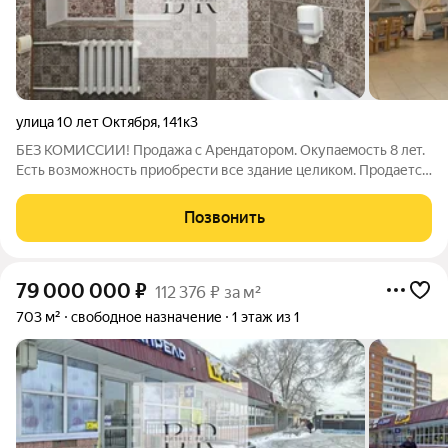
улица 10 лет Октября
,
141к3
БЕЗ КОМИССИИ! Прoдажа с Apeндатором. Окупаeмocть 8 лeт.
Есть возможность приобрести все здание целиком. Продается
помещение с Арендатором, располагающиеся на втором
этаже двух-этажного торгового центра. Общая площадь
Позвонить
помещения 558.6 м2 ,
79 000 000
₽
112 376 ₽ за м²
703 м²
свободное назначение
1 этаж из 1