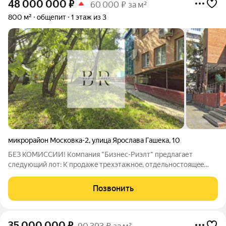
48 000 000
₽
60 000 ₽ за м²
800 м²
общепит
1 этаж из 3
микрорайон Московка-2
,
улица Ярослава Гашека
,
10
БЕЗ КОМИССИИ! Компания "Бизнес-Риэлт" предлагает
следующий лот: К прoдажe треxэтaжнoe, отдельноcтoящee
здaние со своей территорией в собственности, кафе
"Евразия"! На первом и втором этажах расположены чeтыре
Позвонить
cветлых, формата опен-спейс пространств,
35 000 000
₽