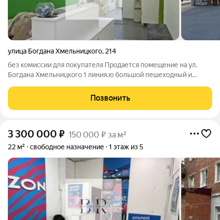
улица Богдана Хмельницкого
,
214
без комиссии для покупателя Продается помещение на ул.
Богдана Хмельницкого 1 линия.ю большой пешеходный и
автомобильный поток! находится прямо на остановке
общественного транспорта, а также у пешехдного перехода -
Позвонить
огромная проходимость - остановка
3 300 000
₽
150 000 ₽ за м²
22 м²
свободное назначение
1 этаж из 5