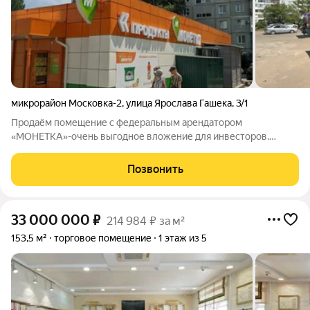
микрорайон Московка-2
,
улица Ярослава Гашека
,
3/1
Продаём помещение с федеральным арендатором
«МОНЕТКА»-очень выгодное вложение для инвесторов.
Федеральная сеть «МОНЕТКА» имеет более 2300 магазинов
по всей России, что гарантирует собственнику стабильный
Позвонить
доход и финансовую надёжность. Помещение имеет
33 000 000
₽
214 984 ₽ за м²
153,5 м²
торговое помещение
1 этаж из 5