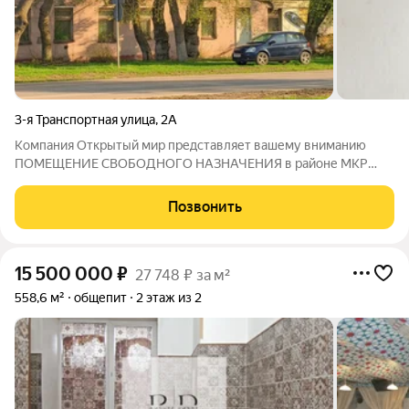
3-я Транспортная улица
,
2А
Компания Открытый мир представляет вашему вниманию
ПОМЕЩЕНИЕ СВОБОДНОГО НАЗНАЧЕНИЯ в районе МКР
Полёт. Удобный заезд с первой линии. Помещение, состоит из
трёх комнат с отдельным входом, что позволяет использовать
Позвонить
его под любые нужды. Состояние
15 500 000
₽
27 748 ₽ за м²
558,6 м²
общепит
2 этаж из 2