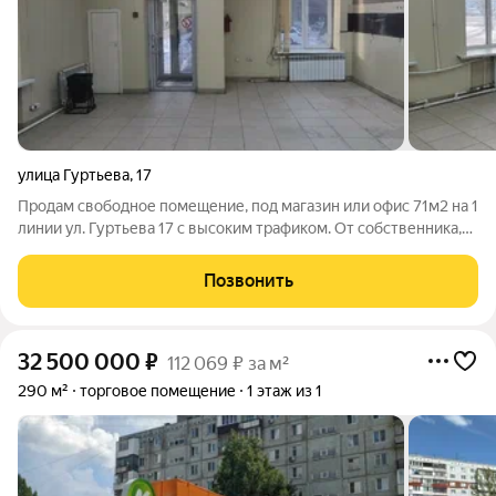
улица Гуртьева
,
17
Продам свободное помещение, под магазин или офис 71м2 на 1
линии ул. Гуртьева 17 с высоким трафиком. От собственника,
без комиссии. Ищете готовое помещение для бизнеса с
максимальной проходимостью и отличной инфраструктурой?
Позвонить
Это предложение станет
32 500 000
₽
112 069 ₽ за м²
290 м²
торговое помещение
1 этаж из 1