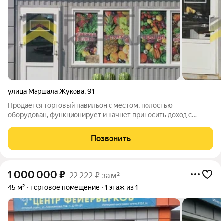
улица Маршала Жукова
,
91
Продается торговый павильон с местом, полостью
оборудован, функционирует и начнет приносить доход с
первого дня с новым собственником. Готовый бизнес,
отличная локация, рядом Казачий рынок, пешеходный переход
Позвонить
прямо перед павильоном. Конкурентов рядом
1 000 000
₽
22 222 ₽ за м²
45 м²
торговое помещение
1 этаж из 1