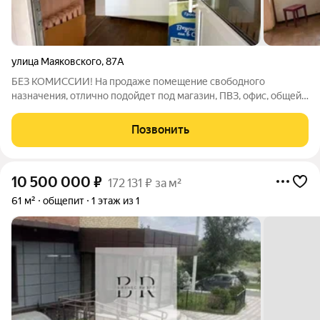
улица Маяковского
,
87А
БЕЗ КОМИССИИ! На продаже помещение свободного
назначения, отлично подойдет под магазин, ПВЗ, офис, общей
площадью 44м2: - потолки 3м - густонаселенный район -
высокий трафик - остановка общественного транспорта в двух
Позвонить
шагах - первая линия - охранная
10 500 000
₽
172 131 ₽ за м²
61 м²
общепит
1 этаж из 1