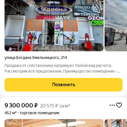
улица Богдана Хмельницкого
,
214
Продажа от собственника напрямую! Любой вид расчета.
Рассмотрим все предложения. Преимущество помещения: -
Объект в собственности без долгов и обременений. - Площадь
помещения составляет 582 квадратных метров. -
Позвонить
Функциональное помещение без потери
9 300 000
₽
20 575 ₽ за м²
452 м²
торговое помещение