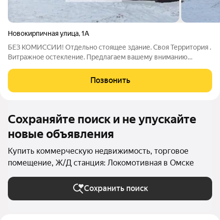
Новокирпичная улица
,
1А
БЕЗ КОМИССИИ! Отдельно стоящее здание. Своя Территория .
Витражное остекление. Предлагаем вашему вниманию
отдельно-стоящее здание общей площадью 622.6 м2. Объект
располагается в Ленинском Административном округе, на 1
Позвонить
линии, с удобным заездом с
Сохраняйте поиск и не упускайте
новые объявления
Купить коммерческую недвижимость, торговое
помещение, Ж/Д станция: Локомотивная в Омске
Сохранить поиск