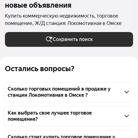
новые объявления
Купить коммерческую недвижимость, торговое
помещение, Ж/Д станция: Локомотивная в Омске
Сохранить поиск
Остались вопросы?
Сколько торговых помещений в продаже у
станции Локомотивная в Омске ?
На Яндекс Недвижимости в продаже у станции 
Локомотивная в Омске 32 торговых помещения, из 
Как выбрать свое лучшее торговое
помещение?
них 32 объявления от агентств
Чтобы купить торговое помещение у станции 
Локомотивная, воспользуйтесь тепловой картой 
Сколько стоит купить торговое помещение у