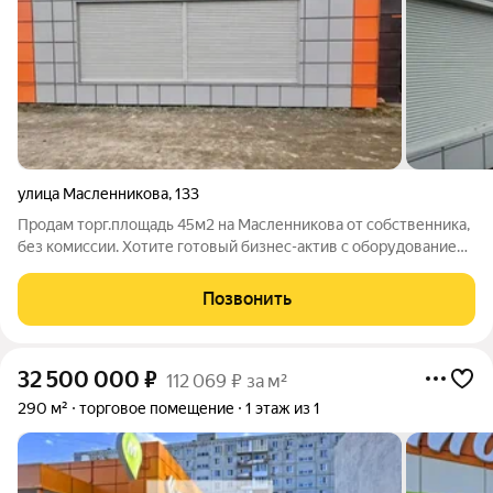
улица Масленникова
,
133
Продам торг.площадь 45м2 на Масленникова от собственника,
без комиссии. Хотите готовый бизнес-актив с оборудованием
и высоким трафиком прямо сейчас? Тогда это предложение
для вас. Звоните и договоримся об осмотре! Характеристики
Позвонить
помещения: Общая
32 500 000
₽
112 069 ₽ за м²
290 м²
торговое помещение
1 этаж из 1