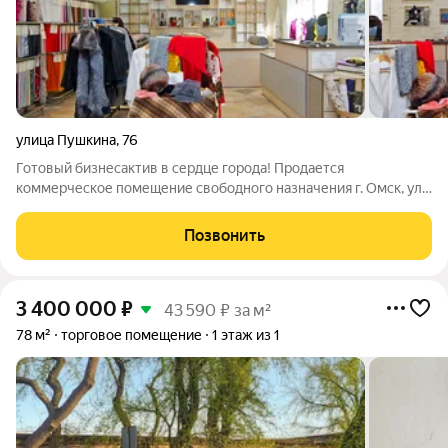
улица Пушкина
,
76
Готовый бизнесактив в сердце города! Продается
коммерческое помещение свободного назначения г. Омск, ул.
Пушкина, 76 Первая линия, напротив практически
достроенный элитный жилой комплекс. Общая площадь 153.6
Позвонить
м это пространство, которое уже
3 400 000
₽
43 590 ₽ за м²
78 м²
торговое помещение
1 этаж из 1