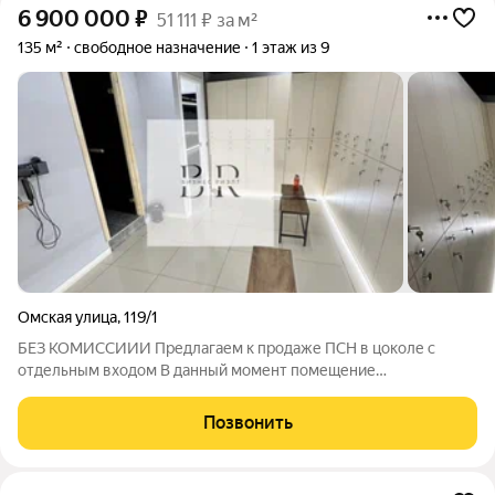
6 900 000
₽
51 111 ₽ за м²
135 м²
свободное назначение
1 этаж из 9
Омская улица
,
119/1
БЕЗ КОМИССИИИ Предлагаем к продаже ПСН в цоколе с
отдельным входом В данный момент помещение
используется под студию растяжки фитнеса Характеристики: -
площадь помещения 135м2 - отдельный вход, соответственно
Позвонить
доступ 24/7 - центр города и первая линия