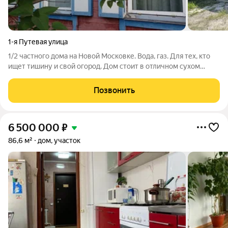
1-я Путевая улица
1/2 частного дома на Новой Московке. Вода, газ. Для тех, кто
ищет тишину и свой огород. Дом стоит в отличном сухом
месте в удобном и хорошем месте (Новая Московка).
Характеристики: Площадь дома 63,65 ( площадь нашей доли)
Позвонить
(хватит на семью из 3-4
6 500 000
₽
86,6 м²
дом, участок