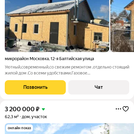
микрорайон Московка
,
12-я Балтийская улица
Уютный,современный,со свежим ремонтом ,отдельно стоящий
жилой дом .Со всеми удобствами.Газовое
отопление,вода,водонагреватель,выгребная ямя.Ухоженный
огород,теплица ,емкости для воды,сарай,инвентарь.
Позвонить
Чат
3 200 000
₽
62,3 м²
дом, участок
онлайн показ