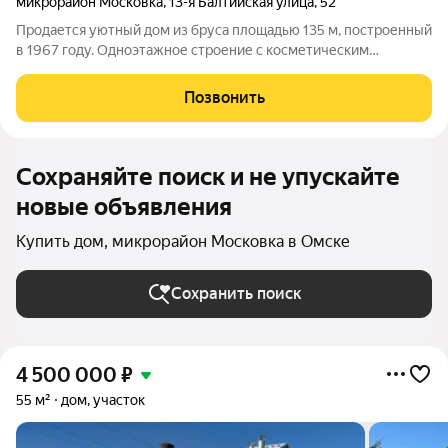
микрорайон Московка
,
13-я Балтийская улица
,
52
Продается уютный дом из бруса площадью 135 м, построенный
в 1967 году. Одноэтажное строение с косметическим
ремонтом включает шесть комнат и кухню .Что позволяет
комфортно разместиться большой семье. На участке в 6 соток
Позвонить
расположена баня и гараж. Дом
Сохраняйте поиск и не упускайте
новые объявления
Купить дом, микрорайон Московка в Омске
Сохранить поиск
4 500 000
₽
55 м²
дом, участок