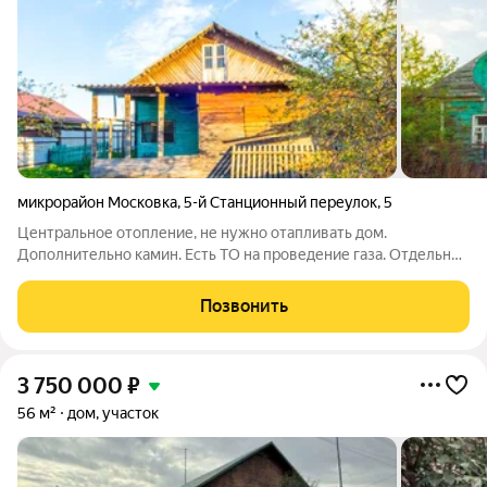
микрорайон Московка
,
5-й Станционный переулок
,
5
Центральное отопление, не нужно отапливать дом.
Дополнительно камин. Есть ТО на проведение газа. Отдельно
стоящий, большой, уютный дом 62,3 кв.м. в городской черте
(Ленинский р-н, Старая Московка). Привлекательная цена,
Позвонить
ниже 1 комн. кв-ры на рынке!
3 750 000
₽
56 м²
дом, участок