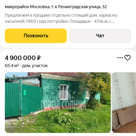
микрорайон Московка
,
1-я Ленинградская улица
,
32
Предлагаем к продаже отдельно стоящий дом, каркасно-
насыпной, 1969 года постройки. Площадью - 47кв.м, с
земельным участком, площадью 4.16 сотки. Кухня - 5 квм,
прихожая 6,6 квм. В дом заведен газ (отопление газовое), на
Позвонить
Чат
участке построена баня, туалет
4 900 000
₽
65,4 м²
дом, участок