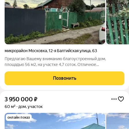
микрорайон Московка
,
12-я Балтийская улица
,
63
Предлагаю Вашему вниманию благоустроенный дом,
площадью 56 м2, на участке 4,7 соток. Отличное
местоположение, рядом хвойный лес. Дом полностью
благоустроен: газовое отопление, центральное
Позвонить
водоснабжение, бойлер, септик на 3 куб.м. Состояние
3 950 000
₽
60 м²
дом, участок
онлайн показ