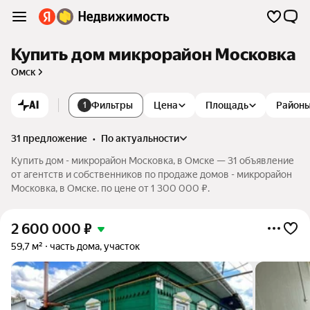
Купить дом микрорайон Московка
Омск
AI
Фильтры
Цена
Площадь
Район
1
31 предложение
•
по актуальности
Купить дом - микрорайон Московка, в Омске — 31 объявление
от агентств и собственников по продаже домов - микрорайон
Московка, в Омске. по цене от 1 300 000 ₽.
2 600 000
₽
59,7 м²
часть дома, участок