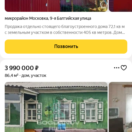
микрорайон Московка
,
9-я Балтийская улица
Продажа отдельно стоящего благоустроенного дома 72,1 кв м
с земельным участком в собственности 405 кв метров. Дом
теплый уютный , заведен водопровод, отапливается газом.,
канализация септик . Хорошая планировка, комнаты
Позвонить
изолированные. В подарок
3 990 000
₽
86,4 м²
дом, участок