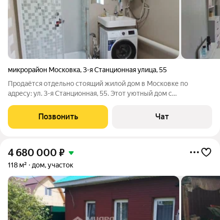
микрорайон Московка
,
3-я Станционная улица
,
55
Продаётся отдельно стоящий жилой дом в Московке по
адресу: ул. 3-я Станционная, 55. Этот уютный дом с
современным ремонтом предлагает комфортное проживание
в чистом и аккуратном пространстве. Основные
Позвонить
Чат
характеристики: Ремонт: выполнен качественно,
4 680 000
₽
118 м²
дом, участок