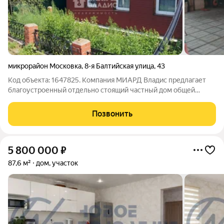
микрорайон Московка
,
8-я Балтийская улица
,
43
Код объекта: 1647825. Компания МИАРД Владис предлагает
благоустроенный отдельно стоящий частный дом общей
площадью 118 кв.м на старой Московке. Продажа срочная, в
связи с переездом! На участке 4.72 сотки расположен
Позвонить
шпальный дом, основное строение
5 800 000
₽
87,6 м²
дом, участок