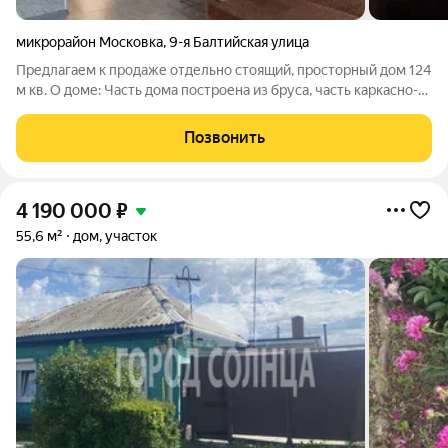
микрорайон Московка
,
9-я Балтийская улица
Предлагаем к продаже отдельно стоящий, просторный дом 124
м кв. О доме: Часть дома построена из бруса, часть каркасно-
насыпной. Состоит: 4 комнаты, просторный холл, кухня,
веранда. Коммуникации: установлен двухконтурный газовый
Позвонить
котел, есть
4 190 000
₽
55,6 м²
дом, участок