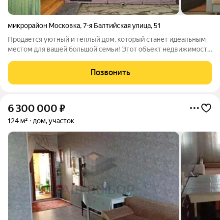
микрорайон Московка
,
7-я Балтийская улица
,
51
Продается уютный и теплый дом, который станет идеальным
местом для вашей большой семьи! Этот объект недвижимости
предлагает все необходимые коммуникации: газовое
отопление, выгребная яма для канализации и центральное
Позвонить
водоснабжение. Вы сможете
6 300 000
₽
124 м²
дом, участок