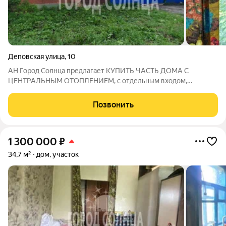
Деповская улица
,
10
АН Город Солнца предлагает КУПИТЬ ЧАСТЬ ДОМА С
ЦЕНТРАЛЬНЫМ ОТОПЛЕНИЕМ, с отдельным входом,
верандой, фактически квартира на земле. Канализации нет,
вода в колонке рядом с домом. Квартира расположена в тихом,
Позвонить
уютном месте микрорайона Московка. В пешей
1 300 000
₽
34,7 м²
дом, участок