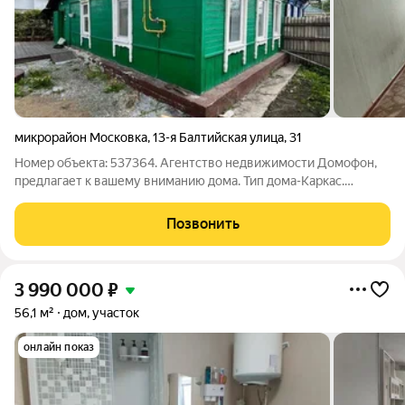
микрорайон Московка
,
13-я Балтийская улица
,
31
Номер объекта: 537364. Агентство недвижимости Домофон,
предлагает к вашему вниманию дома. Тип дома-Каркас.
Площадью 59,7кв. В доме есть все необходимые
коммуникации: Заведен центральный водопровод, отопление
Позвонить
газовое, котел двухконтурный, канализация
3 990 000
₽
56,1 м²
дом, участок
онлайн показ