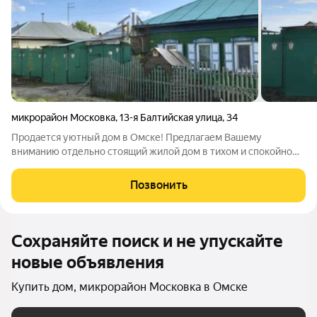
микрорайон Московка
,
13-я Балтийская улица
,
34
Продается уютный дом в Омске! Предлагаем Вашему
вниманию отдельно стоящий жилой дом в тихом и спокойном
месте Ленинского округа города Омска, мкр. Старая Московка,
вблизи остановки «5-я Ленинградская». Это идеальное место
Позвонить
для комфортной жизни в
Сохраняйте поиск и не упускайте
новые объявления
Купить дом, микрорайон Московка в Омске