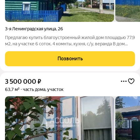
3-я Ленинградская улица
,
26
Предлагаю купить благоустроенный жилой дом площадью 77,9
м2, на участке 6 соток. 4 комнты, кухня, с/у, веранда В дом
заведен свет, центральный водопровод, центральная
канализация. Отопление газовое. Участок угловой,правильной
Позвонить
прямоугольной формы
3 500 000
₽
63,7 м²
часть дома, участок