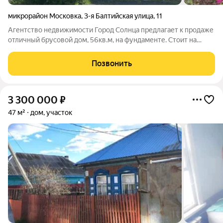
микрорайон Московка
,
3-я Балтийская улица
,
11
Агентство недвижимости Город Солнца предлагает к продаже
отличный брусовой дом, 56кв.м, на фундаменте. Стоит на
кад.учете,проведено межевание, возможна ипотека! Участок
находится на возвышенности, сухой, правильной формы,
Позвонить
огорожен металлическим
3 300 000
₽
47 м²
дом, участок