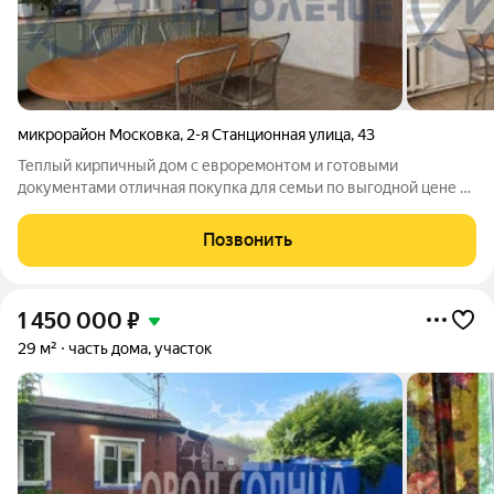
микрорайон Московка
,
2-я Станционная улица
,
43
Теплый кирпичный дом с евроремонтом и готовыми
документами отличная покупка для семьи по выгодной цене 5
800 000 руб. Предлагается к продаже уютный дом площадью
87,6 м на ул. 2-я Станционная в г. Омске. Это сочетание
Позвонить
домашней атмосферы и
1 450 000
₽
29 м²
часть дома, участок