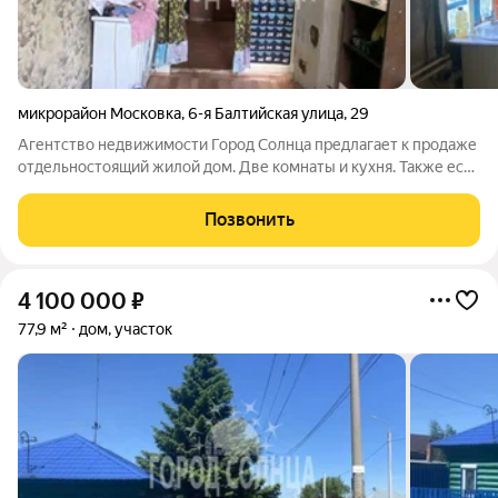
микрорайон Московка
,
6-я Балтийская улица
,
29
Агентство недвижимости Город Солнца предлагает к продаже
отдельностоящий жилой дом. Две комнаты и кухня. Также есть
небольшой погреб для хранения овощей и заготовок. Вода в
доме центральная, отопление - водяное, канализация - септик,
Позвонить
электричество.
4 100 000
₽
77,9 м²
дом, участок