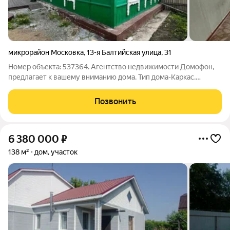
микрорайон Московка
,
13-я Балтийская улица
,
31
Номер объекта: 537364. Агентство недвижимости Домофон,
предлагает к вашему вниманию дома. Тип дома-Каркас.
Площадью 59,7кв. В доме есть все необходимые
коммуникации: Заведен центральный водопровод, отопление
Позвонить
газовое, котел двухконтурный, канализация
6 380 000
₽
138 м²
дом, участок