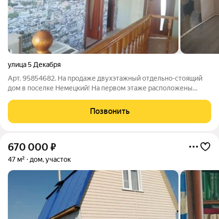
улица 5 Декабря
Арт. 95854682. На продаже двухэтажный отдельно-стоящий
дом в поселке Немецкий! На первом этаже расположены
просторная кухня, гостиная, санузел. На втором этаже 3
спальни и мансарда. Коммуникации все в доме. Отопление
Позвонить
электрическое, с подогревом пола.
670 000
₽
47 м²
дом, участок