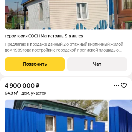
территория СОСН Магистраль
,
5-я аллея
Предлагаю к продаже дачный 2-х этажный кирпичный жилой
дом 1989года постройки с городской пропиской площадью
47,6 кв.м. с земельным участком 503 кв.м.(есть межевание) в
черте города м-p. Осташково СНТ "Магистраль" на 5-ой аллее.
Позвонить
Чат
В доме на 1-м этаже
4 900 000
₽
64,8 м²
дом, участок