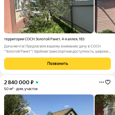
территория СОСН Золотой Ранет
,
4-я аллея
,
183
Дача мечта! Предлагаем вашему вниманию дачу в СОСН
"Золотой Ранет"! Удобная транспортная доступность, широкие
аллеи, вьезд в СОСН только для своих, автоматические
ворота. Домик кирпичный, ухоженный, Отопление
Позвонить
автономное. Есть отличная баня, летняя
2 840 000
₽
50 м²
дом, участок