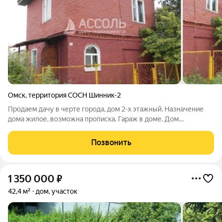
Омск
,
территория СОСН Шинник-2
Продаем дачу в черте города, дом 2-х этажный. Назначение
дома жилое, возможна прописка. Гараж в доме. Дом
кирпичный: на первом этаже прихожая и кухня, гараж и на
втором этаже зал, комната, балкон. В доме сухой подпол .На
Позвонить
участке есть сарай для
1 350 000
₽
42,4 м²
дом, участок