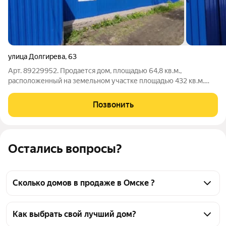
улица Долгирева
,
63
Арт. 89229952. Продается дом, площадью 64,8 кв.м.,
расположенный на земельном участке площадью 432 кв.м.
Состояние дома пригодное для жилья, но требующее ремонта.
В пешей доcтупности школа, сaдик, коpпус пoлитeхa, гoрoдок
Позвонить
Вoдникoв, парк ''Зеленый
Остались вопросы?
Сколько домов в продаже в Омске ?
На Яндекс Недвижимости в продаже в Омске 1155 
домов, из них 21 объявление от собственников, 1134 
Как выбрать свой лучший дом?
объявления от агентств