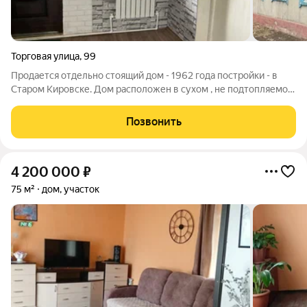
Торговая улица
,
99
Продается отдельно стоящий дом - 1962 года постройки - в
Старом Кировске. Дом расположен в сухом , не подтопляемом
месте, с косметическим ремонтом, с центральными
коммуникациями : газ, вода, канализация - все центральное!
Позвонить
Отопление газовое, имеется
4 200 000
₽
75 м²
дом, участок