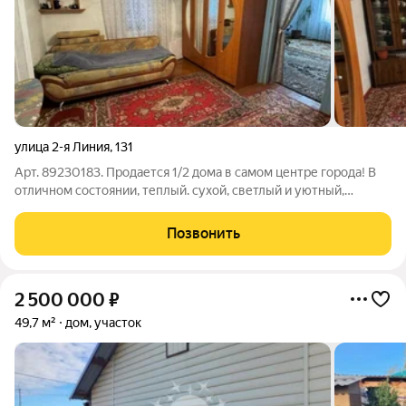
улица 2-я Линия
,
131
Арт. 89230183. Продается 1/2 дома в самом центре города! В
отличном состоянии, теплый. сухой, светлый и уютный,
требующий минимальных вложений, Водоснабжение
центральное, канализация септик, печное отопление.
Позвонить
Оформление подключения газа в процессе.
2 500 000
₽
49,7 м²
дом, участок