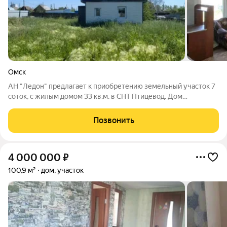
Омск
АН "Ледон" предлагает к приобретению земельный участок 7
соток, с жилым домом 33 кв.м. в СНТ Птицевод. Дом
кирпичный, обшит сайдингом. Имеется печь. Она ПВХ. До
остановки СНТ Птицевод пешком 8 минут. Неподалеку
Позвонить
гипеpмaркeт лентa, пo аллeи пpоведен
4 000 000
₽
100,9 м²
дом, участок