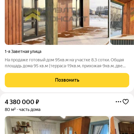
1-я Заветная улица
На продаже готовый дом 95кв.м на участке 8.3 сотки. Общая
площадь дома 95 кв.м (терраса-19кв.м, прихожая-9кв.м, две
спальни по 12кв.м, кухня-гостиная-33 кв.м, два помещения(под
с/у, гардеробную, котельную и т.д.) - 4кв.м и 6кв.м). Высота
Позвонить
потолков от
4 380 000
₽
80 м²
часть дома