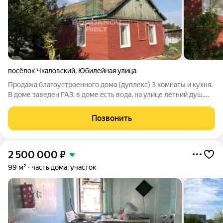
посёлок Чкаловский
,
Юбилейная улица
Продажа благоустроенного дома (дуплекс) 3 комнаты и кухня.
В доме заведен ГАЗ, в доме есть вода, на улице летний душ.
Можно развести своё хозяйство. Остановка в 5 минутах от
дома. В поселке есть магазин, садик, школа. 1 взрослый
Позвонить
собственник, без
2 500 000
₽
99 м²
часть дома, участок