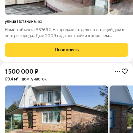
улица Потанина
,
63
Номер объекта: 537692. На продаже отдельно стоящий дом в
центре города.. Дом 2009 года постройки в хорошем
состоянии. Тёплый, светлый и очень уютный. Водопровод и
канализация центральные, отопление котел на твердом
Позвонить
топливе и электро. К дому удобные
1 500 000
₽
69,4 м²
дом, участок