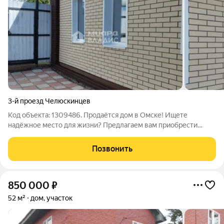
3-й проезд Челюскинцев
Код объекта: 1309486. Продаётся дом в Омске! Ищете
надёжное место для жизни? Предлагаем вам приобрести
уютный кирпичный дом в Амурском поселке, недалеко от
ледового комплекса им Фетисова. Это отличное решение для
Позвонить
тех, кто ценит комфорт и качество!
850 000
₽
52 м²
дом, участок