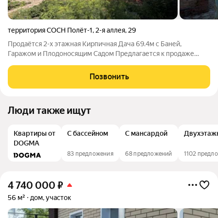
территория СОСН Полёт-1
,
2-я аллея
,
29
Продаётся 2-х этажная Кирпичная Дача 69.4м с Баней,
Гаражом и Плодоносящим Садом Предлагается к продаже
ухоженная дача. Идеальное предложение для семейного
отдыха и садоводства. Ключевые особенности объекта: Дом
Позвонить
(69.4 м): Капитальный 2-х этажный
Люди также ищут
Квартиры от
С бассейном
С мансардой
Двухэтаж
DOGMA
83 предложения
68 предложений
1102 предл
4 740 000
₽
56 м²
дом, участок