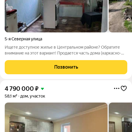
5-я Северная улица
Ищете доступное жилье в Центральном районе? Обратите
внимание на этот вариант! Продается часть дома (каркасно-
насыпной, обложен кирпичом) 2/3 доля Дом не новый, с
обычным ремонтом, что дает вам возможность сделать все по
Позвонить
своему вкусу и бюджету.
4 790 000
₽
58,1 м²
дом, участок