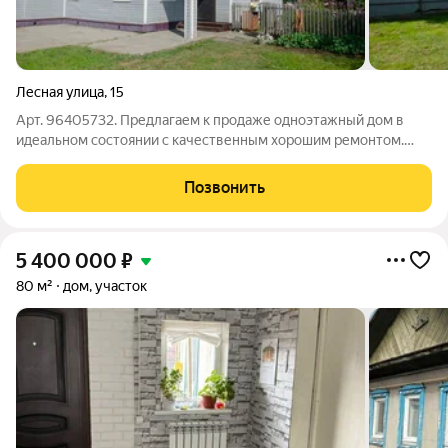
Лесная улица
,
15
Арт. 96405732. Предлагаем к продаже одноэтажный дом в
идеальном состоянии с качественным хорошим ремонтом.
Дом подключён к центральному водоснабжению и
газифицирован, отопление: газовое и альтернативное печное.
Позвонить
Канализация септик. Во дворе разбит
5 400 000
₽
80 м²
дом, участок