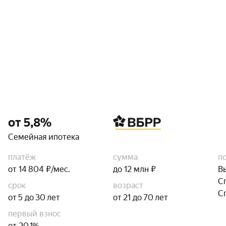
от 5,8%
Семейная ипотека
платёж
сумма
п
от 14 804 ₽/мес.
до 12 млн ₽
В
С
срок
возраст
С
от 5 до 30 лет
от 21 до 70 лет
первый взнос
от 20,1%