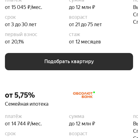
от 15 045 ₽/мес.
до 12 млн ₽
В
С
срок
возраст
С
от 3 до 30 лет
от 21 до 75 лет
первый взнос
стаж
от 20,1%
от 12 месяцев
Подобрать квартиру
от 5,75%
Семейная ипотека
платёж
сумма
п
от 14 744 ₽/мес.
до 12 млн ₽
В
С
срок
возраст