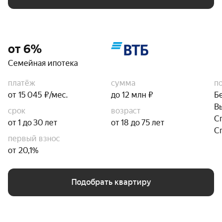
от 6%
Семейная ипотека
платёж
сумма
п
от 15 045 ₽/мес.
до 12 млн ₽
Б
В
срок
возраст
С
от 1 до 30 лет
от 18 до 75 лет
С
первый взнос
от 20,1%
Подобрать квартиру