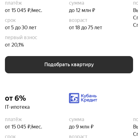
платёж
сумма
п
от 15 045 ₽/мес.
до 12 млн ₽
В
С
срок
возраст
С
от 5 до 30 лет
от 18 до 75 лет
первый взнос
от 20,1%
Подобрать квартиру
от 6%
IT-ипотека
платёж
сумма
п
от 15 045 ₽/мес.
до 9 млн ₽
В
С
срок
возраст