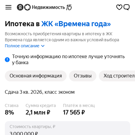
Ипотека в
ЖК «Времена года»
Возможность приобретения квартиры в ипотеку в ЖК
Времена года является одним из важных условий выбора
квартиры. На странице мы собрали программы кредитования
Полное описание
банков для покупки квартиры в ипотеку от 3.5%.
Точную информацию по ипотеке лучше уточнять
у банка
Основная информация
Отзывы
Ход строител
Сдача 3 кв. 2026, класс эконом
Ставка
Сумма кредита
Платёж в месяц
8%
2,1 млн ₽
17 565 ₽
Стоимость квартиры, ₽
₽