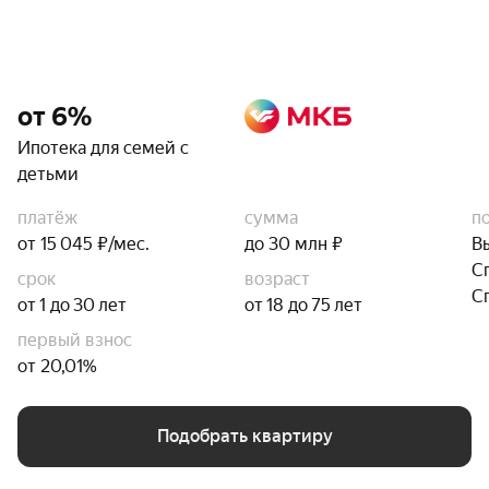
от 6%
Ипотека для семей с
детьми
платёж
сумма
п
от 15 045 ₽/мес.
до 30 млн ₽
В
С
срок
возраст
С
от 1 до 30 лет
от 18 до 75 лет
первый взнос
от 20,01%
Подобрать квартиру