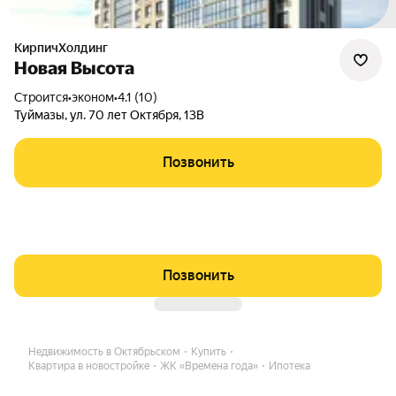
КирпичХолдинг
Новая Высота
Строится
•
эконом
•
4.1 (10)
Туймазы
,
ул. 70 лет Октября
,
13В
Позвонить
Позвонить
Недвижимость в Октябрьском
Купить
Квартира в новостройке
ЖК «Времена года»
Ипотека