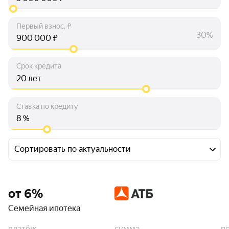
Первый взнос, ₽
30%
₽
Срок кредита
лет
Ставка по кредиту
%
Сортировать по актуальности
от 6%
Семейная ипотека
платёж
сумма
п