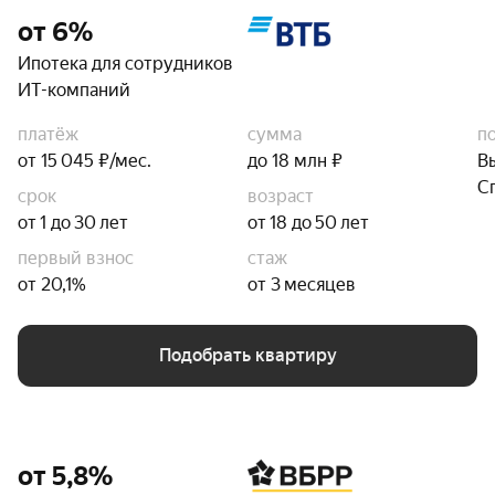
от 6%
Ипотека для сотрудников
ИТ-компаний
платёж
сумма
п
от 15 045 ₽/мес.
до 18 млн ₽
В
С
срок
возраст
от 1 до 30 лет
от 18 до 50 лет
первый взнос
стаж
от 20,1%
от 3 месяцев
Подобрать квартиру
от 5,8%