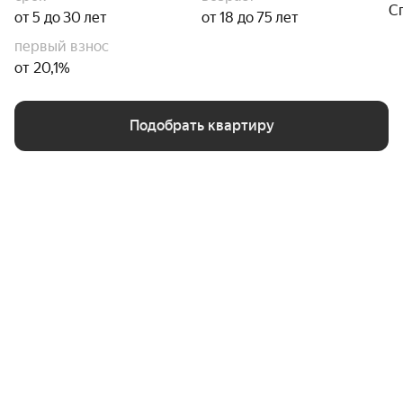
С
от 5 до 30 лет
от 18 до 75 лет
первый взнос
от 20,1%
Подобрать квартиру