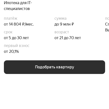
Ипотека для IT-
специалистов
платёж
сумма
п
от 14 804 ₽/мес.
до 9 млн ₽
С
В
срок
возраст
от 5 до 30 лет
от 21 до 70 лет
первый взнос
от 20,1%
Подобрать квартиру