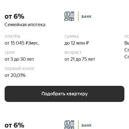
от 6%
Семейная ипотека
платёж
сумма
п
от 15 045 ₽/мес.
до 12 млн ₽
В
С
срок
возраст
С
от 3 до 30 лет
от 21 до 75 лет
первый взнос
от 20,01%
Подобрать квартиру
от 6%