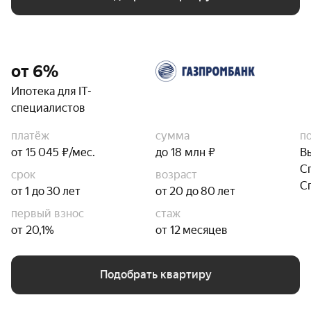
от 6%
Ипотека для IT-
специалистов
платёж
сумма
п
от 15 045 ₽/мес.
до 18 млн ₽
В
С
срок
возраст
С
от 1 до 30 лет
от 20 до 80 лет
первый взнос
стаж
от 20,1%
от 12 месяцев
Подобрать квартиру