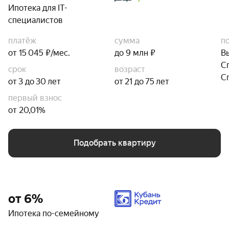
Ипотека для IT-
специалистов
платёж
сумма
п
от 15 045 ₽/мес.
до 9 млн ₽
В
С
срок
возраст
С
от 3 до 30 лет
от 21 до 75 лет
первый взнос
от 20,01%
Подобрать квартиру
от 6%
Ипотека по-семейному