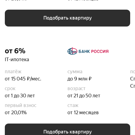
Подобрать квартиру
от 6%
IT-ипотека
платёж
сумма
п
от 15 045 ₽/мес.
до 9 млн ₽
С
С
срок
возраст
от 1 до 30 лет
от 21 до 50 лет
первый взнос
стаж
от 20,01%
от 12 месяцев
Подобрать квартиру