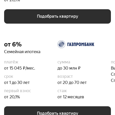
Подобрать квартиру
от 6%
Семейная ипотека
платёж
сумма
п
от 15 045 ₽/мес.
до 30 млн ₽
В
С
срок
возраст
С
от 1 до 30 лет
от 20 до 70 лет
первый взнос
стаж
от 20,1%
от 12 месяцев
Подобрать квартиру