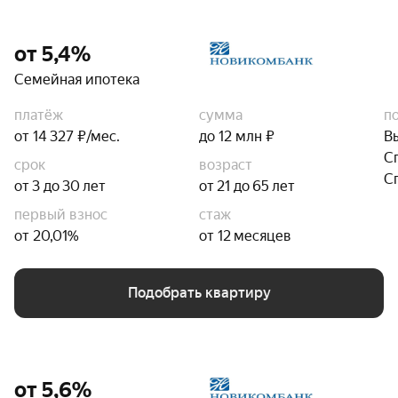
от 5,4%
Семейная ипотека
платёж
сумма
п
от 14 327 ₽/мес.
до 12 млн ₽
В
С
срок
возраст
С
от 3 до 30 лет
от 21 до 65 лет
первый взнос
стаж
от 20,01%
от 12 месяцев
Подобрать квартиру
от 5,6%