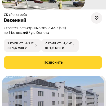
СК «Ролстрой»
Весенний
Строится, есть сданные
•
эконом
•
4.3 (181)
пр. Московский / ул. Клинова
1-комн.
от 34,9 м²
2-комн.
от 61,2 м²
от 4,6 млн ₽
от 4,6 млн ₽
Позвонить