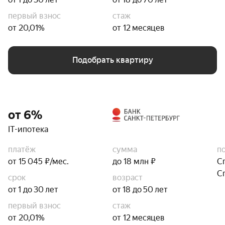
первый взнос
стаж
от 20,01%
от 12 месяцев
Подобрать квартиру
от 6%
IT-ипотека
платёж
сумма
п
от 15 045 ₽/мес.
до 18 млн ₽
С
С
срок
возраст
от 1 до 30 лет
от 18 до 50 лет
первый взнос
стаж
от 20,01%
от 12 месяцев