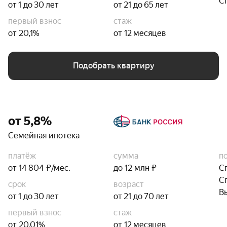
С
от 1 до 30 лет
от 21 до 65 лет
первый взнос
стаж
от 20,1%
от 12 месяцев
Подобрать квартиру
от 5,8%
Семейная ипотека
платёж
сумма
п
от 14 804 ₽/мес.
до 12 млн ₽
С
С
срок
возраст
В
от 1 до 30 лет
от 21 до 70 лет
первый взнос
стаж
от 20,01%
от 12 месяцев