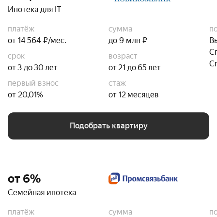
Ипотека для IT
платёж
сумма
п
от 14 564 ₽/мес.
до 9 млн ₽
В
С
срок
возраст
С
от 3 до 30 лет
от 21 до 65 лет
первый взнос
стаж
от 20,01%
от 12 месяцев
Подобрать квартиру
от 6%
Семейная ипотека
платёж
сумма
п