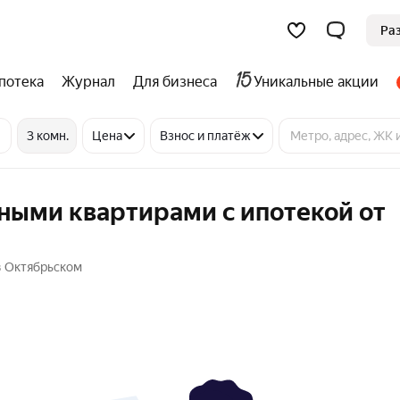
Ра
потека
Журнал
Для бизнеса
Уникальные акции
3 комн.
Цена
Взнос и платёж
ными квартирами с ипотекой от
в Октябрьском