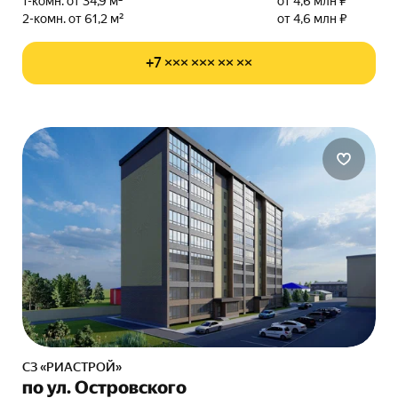
1-комн. от 34,9 м²
от 4,6 млн ₽
2-комн. от 61,2 м²
от 4,6 млн ₽
+7 ××× ××× ×× ××
СЗ «РИАСТРОЙ»
по ул. Островского