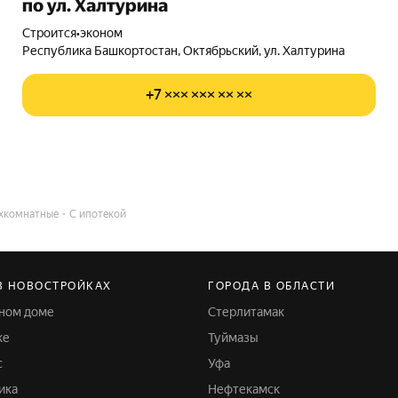
по ул. Халтурина
Строится
•
эконом
Республика Башкортостан, Октябрьский, ул. Халтурина
+7 ××× ××× ×× ××
хкомнатные
С ипотекой
В НОВОСТРОЙКАХ
ГОРОДА В ОБЛАСТИ
жном доме
Стерлитамак
ке
Туймазы
с
Уфа
ика
Нефтекамск