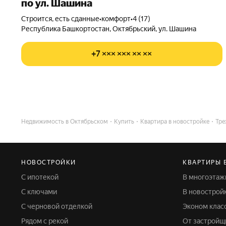
по ул. Шашина
Строится, есть сданные
•
комфорт
•
4 (17)
Республика Башкортостан, Октябрьский, ул. Шашина
+7 ××× ××× ×× ××
Недвижимость в Октябрьском
Купить
Квартира в новостройке
Тре
НОВОСТРОЙКИ
КВАРТИРЫ 
С ипотекой
В многоэта
С ключами
В новострой
С черновой отделкой
Эконом клас
Рядом с рекой
От застройщ