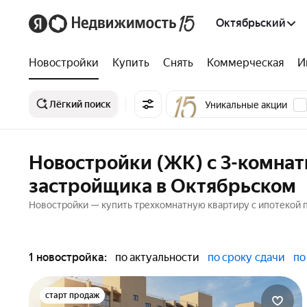
Октябрьский
Новостройки
Купить
Снять
Коммерческая
И
Лёгкий поиск
Уникальные акции
Новостройки (ЖК) с 3-комнат
застройщика в Октябрьском
Новостройки — купить трехкомнатную квартиру с ипотекой пл
1 новостройка:
по актуальности
по сроку сдачи
по
старт продаж