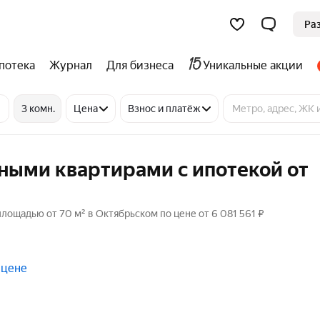
Ра
потека
Журнал
Для бизнеса
Уникальные акции
3 комн.
Цена
Взнос и платёж
ными квартирами с ипотекой от
ощадью от 70 м² в Октябрьском по цене от 6 081 561 ₽
 цене