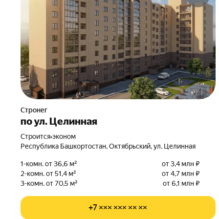
Стронег
по ул. Целинная
Строится
•
эконом
Республика Башкортостан, Октябрьский, ул. Целинная
1-комн. от 36,6 м²
от 3,4 млн ₽
2-комн. от 51,4 м²
от 4,7 млн ₽
3-комн. от 70,5 м²
от 6,1 млн ₽
+7 ××× ××× ×× ××