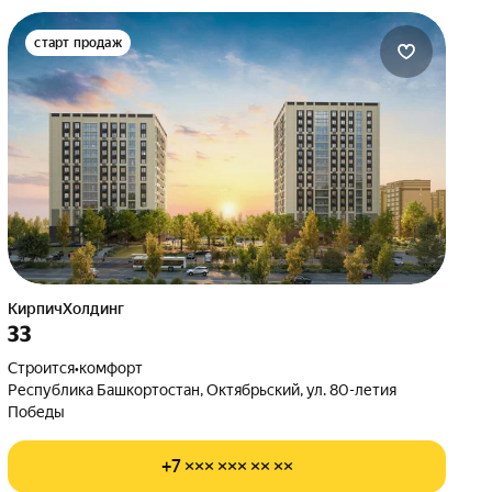
старт продаж
КирпичХолдинг
33
Строится
•
комфорт
Республика Башкортостан, Октябрьский, ул. 80-летия
Победы
+7 ××× ××× ×× ××