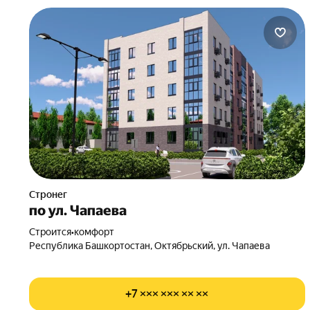
Стронег
по ул. Чапаева
Строится
•
комфорт
Республика Башкортостан, Октябрьский, ул. Чапаева
+7 ××× ××× ×× ××