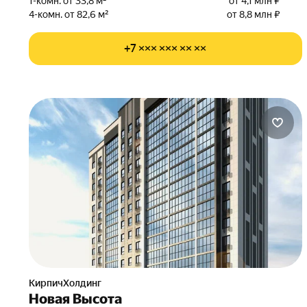
1-комн. от 33,8 м²
от 4,1 млн ₽
4-комн. от 82,6 м²
от 8,8 млн ₽
+7 ××× ××× ×× ××
КирпичХолдинг
Новая Высота