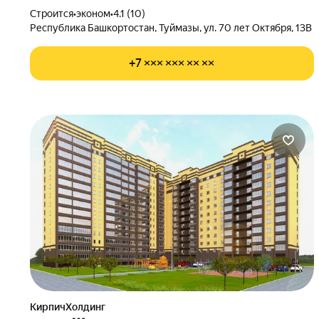
Строится
•
эконом
•
4.1 (10)
Республика Башкортостан, Туймазы, ул. 70 лет Октября, 13В
+7 ××× ××× ×× ××
КирпичХолдинг