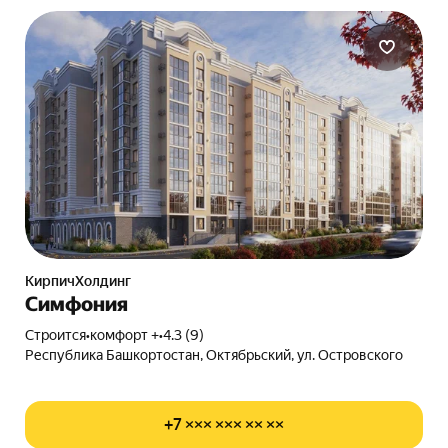
КирпичХолдинг
Симфония
Строится
•
комфорт +
•
4.3 (9)
Республика Башкортостан, Октябрьский, ул. Островского
+7 ××× ××× ×× ××