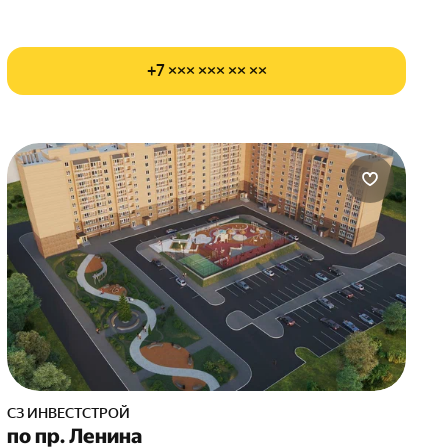
+7 ××× ××× ×× ××
СЗ ИНВЕСТСТРОЙ
по пр. Ленина