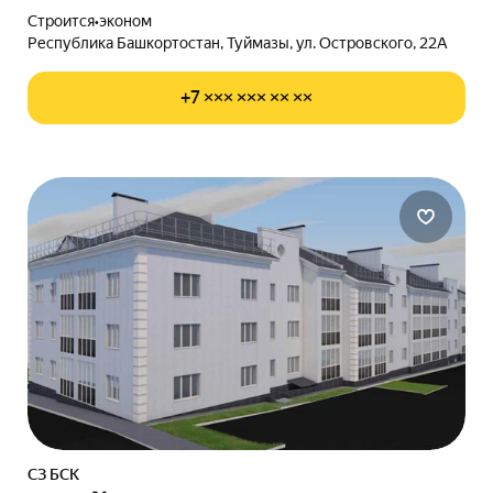
Строится
•
эконом
Республика Башкортостан, Туймазы, ул. Островского, 22А
+7 ××× ××× ×× ××
СЗ БСК