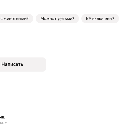
 с животными?
Можно с детьми?
КУ включены?
Написать
тыш
шком