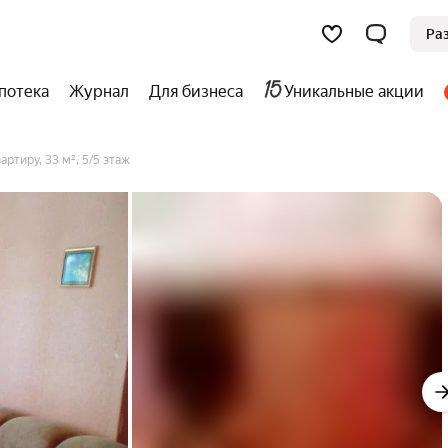
Ра
потека
Журнал
Для бизнеса
Уникальные акции
артиру, 33 м², 5/5 этаж