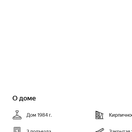
О доме
Дом 1984 г.
Кирпично
3 подъезда
Закрытая