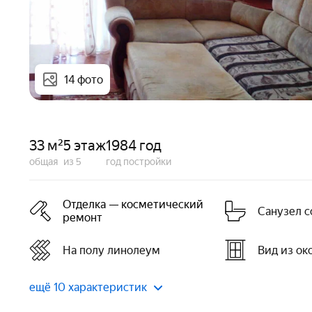
14 фото
33 м²
5 этаж
1984 год
общая
из 5
год постройки
Отделка — косметический
Санузел 
ремонт
На полу линолеум
Вид из ок
ещё 10 характеристик