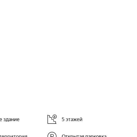
е здание
5 этажей
 территория
Открытая парковка