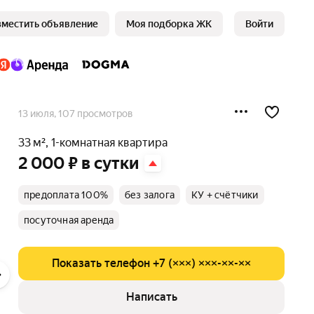
зместить объявление
Моя подборка ЖК
Войти
13 июля
, 107 просмотров
33 м², 1-комнатная квартира
2 000 ₽ в сутки
предоплата 100%
без залога
КУ + счётчики
посуточная аренда
Показать телефон +7 (×××) ×××-××-××
Написать