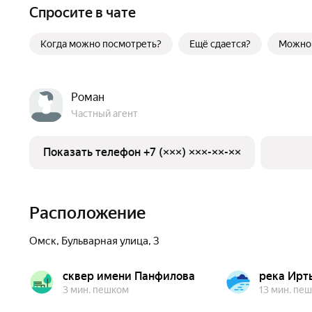
Спросите в чате
Когда можно посмотреть?
Ещё сдается?
Можно
Роман
Частный агент
Показать телефон +7 (×××) ×××-××-××
Расположение
Омск
,
Бульварная улица
,
3
сквер имени Панфилова
река Ир
3 мин. пешком
13 мин. пе