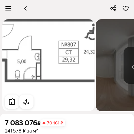
7 083 076
₽
70 161 ₽
241 578 ₽ за м²