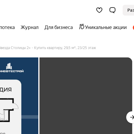
Ра
потека
Журнал
Для бизнеса
Уникальные акции
везда Столицы 2»
Купить квартиру, 29,5 м², 23/25 этаж