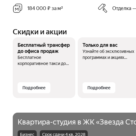
184 000 ₽ за м²
Отделка —
Скидки и акции
Бесплатный трансфер
Только для вас
до офиса продаж
Узнайте об эксклюзивных
Бесплатное
программах и акциях
корпоративное такси до
по телефону
офисов продаж для
знакомства с районом и
жилым комплексом.
Подробнее
Подробнее
квартира-студия в ЖК «Звезда Ст
Бизнес
Срок сдачи 4 кв. 2028