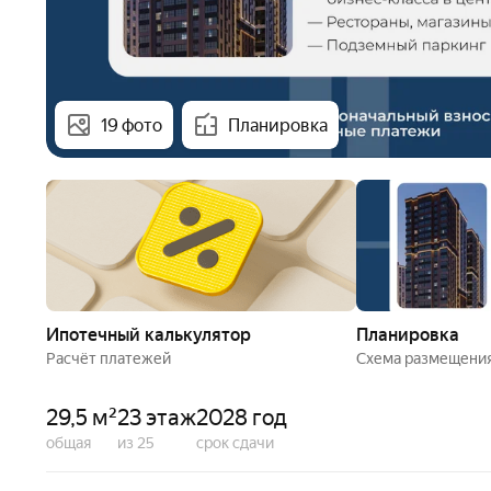
19 фото
Планировка
Ипотечный калькулятор
Планировка
Расчёт платежей
Схема размещени
29,5 м²
23 этаж
2028 год
общая
из 25
срок сдачи