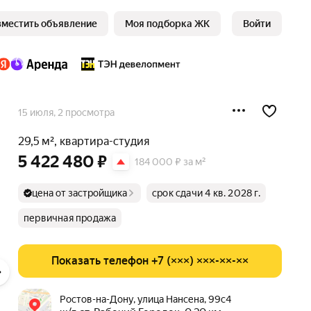
зместить объявление
Моя подборка ЖК
Войти
15 июля
, 2 просмотра
29,5 м², квартира-студия
5 422 480 ₽
184 000 ₽ за м²
цена от застройщика
срок сдачи 4 кв. 2028 г.
первичная продажа
Показать телефон +7 (×××) ×××-××-××
Ростов-на-Дону, улица Нансена, 99с4