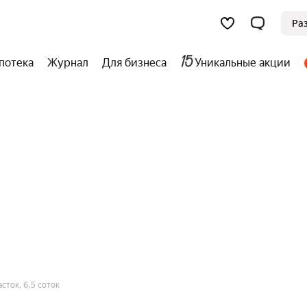
Ра
потека
Журнал
Для бизнеса
Уникальные акции
сток, 6,5 соток