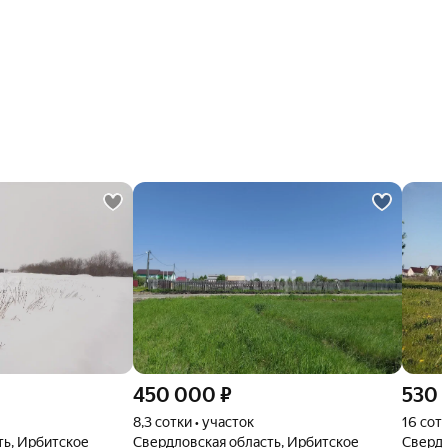
450 000
₽
530
8,3 сотки • участок
16 сото
ть, Ирбитское
Свердловская область, Ирбитское
Свердл