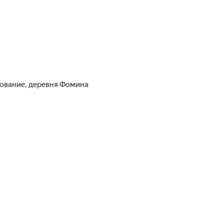
зование
,
деревня Фомина