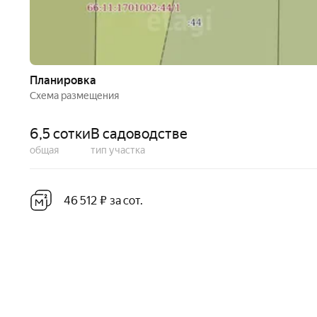
Планировка
Схема размещения
6,5 сотки
В садоводстве
общая
тип участка
46 512 ₽ за сот.