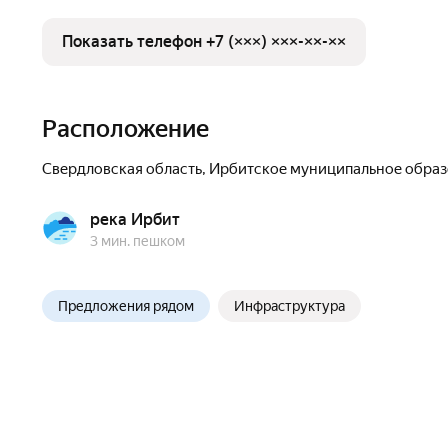
Показать телефон +7 (×××) ×××-××-××
Расположение
Свердловская область
,
Ирбитское муниципальное обра
река Ирбит
3 мин. пешком
Предложения рядом
Инфраструктура