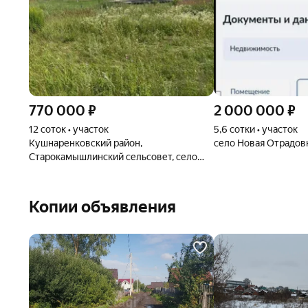
770 000
₽
2 000 000
₽
12 соток • участок
5,6 сотки • участок
Кушнаренковский район,
село Новая Отрадов
Старокамышлинский сельсовет, село
Старые Камышлы, Рассветная улица, 7
Копии объявления