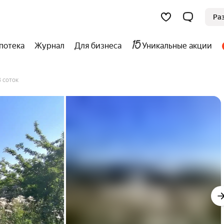
Ра
потека
Журнал
Для бизнеса
Уникальные акции
3 соток