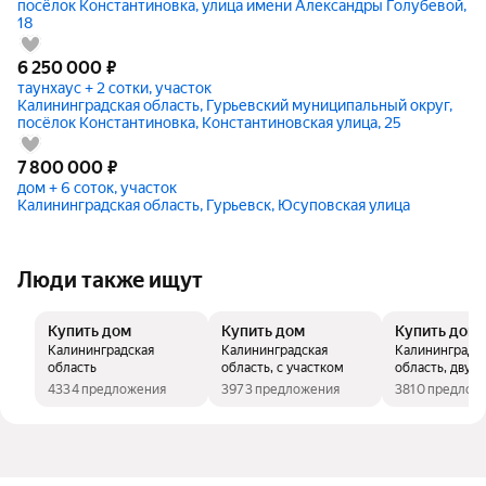
посёлок Константиновка, улица имени Александры Голубевой,
18
6 250 000
₽
таунхаус + 2 сотки, участок
Калининградская область, Гурьевский муниципальный округ,
посёлок Константиновка, Константиновская улица, 25
7 800 000
₽
дом + 6 соток, участок
Калининградская область, Гурьевск, Юсуповская улица
Люди также ищут
Купить дом
Купить дом
Купить дом
Калининградская
Калининградская
Калининградс
область
область, с участком
область, двух
дома
4334 предложения
3973 предложения
3810 предлож