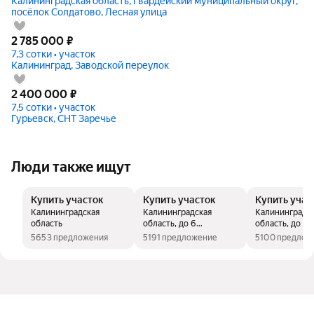
Калининградская область, Гвардейский муниципальный округ,
посёлок Солдатово, Лесная улица
2 785 000
₽
7,3 сотки • участок
Калининград, Заводской переулок
2 400 000
₽
7,5 сотки • участок
Гурьевск, СНТ Заречье
Люди также ищут
Купить участок
Купить участок
Купить учас
Калининградская
Калининградская
Калининградс
область
область, до 6
область, до 5
миллионов рублей
миллионов ру
5653 предложения
5191 предложение
5100 предлож