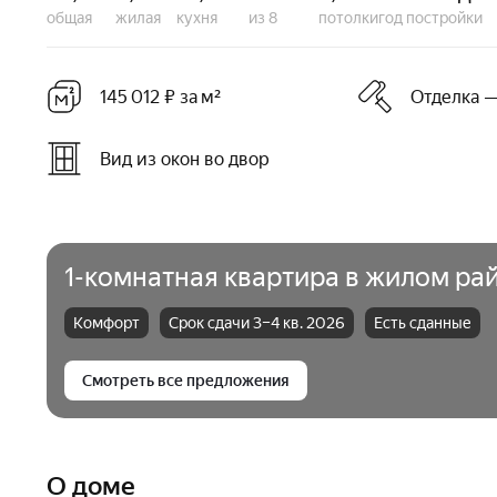
общая
жилая
кухня
из 8
потолки
год постройки
145 012 ₽ за м²
Отделка —
Вид из окон во двор
1-комнатная квартира в жилом рай
Комфорт
Срок сдачи 3–4 кв. 2026
Есть сданные
Смотреть все предложения
О доме