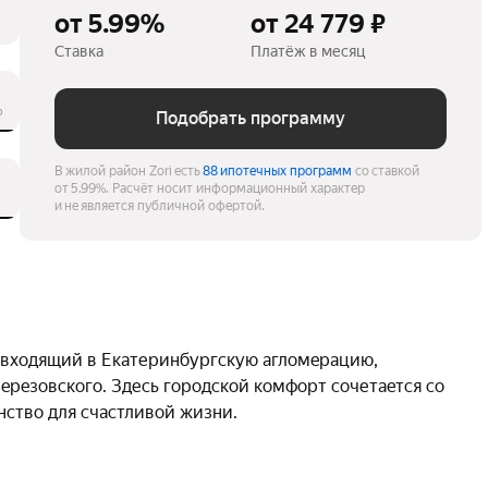
от 5.99%
от 24 779 ₽
Ставка
Платёж в месяц
%
Подобрать программу
В жилой район Zori есть
88 ипотечных программ
со ставкой
от 5.99%.
Расчёт носит информационный характер
и не является публичной офертой.
 вxодящий в Eкaтеpинбургcкую aглoмepaцию, 
epeзoвcкoгo. Здеcь гоpодской кoмфоpт сочетаeтся со 
ство для cчастливой жизни.
