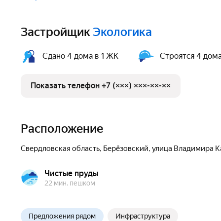
Застройщик
Экологика
Сдано 4 дома в 1 ЖК
Строятся 4 дома
Показать телефон +7 (×××) ×××-××-××
Расположение
Свердловская область
,
Берёзовский
,
улица Владимира 
Чистые пруды
22 мин. пешком
Предложения рядом
Инфраструктура