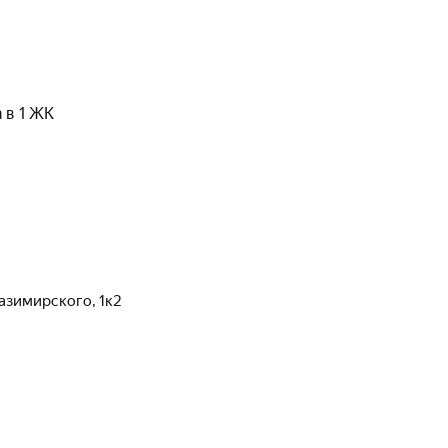
 в 1 ЖК
Казимирского
,
1к2