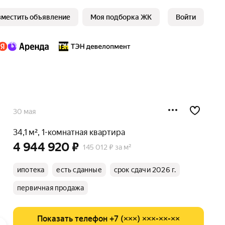
зместить объявление
Моя подборка ЖК
Войти
30 мая
34,1 м², 1-комнатная квартира
4 944 920 ₽
145 012 ₽ за м²
ипотека
есть сданные
срок сдачи 2026 г.
первичная продажа
Показать телефон +7 (×××) ×××-××-××