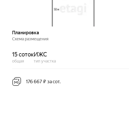
Планировка
Схема размещения
15 соток
ИЖС
общая
тип участка
176 667 ₽ за сот.