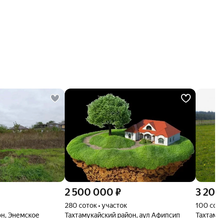
2 500 000
₽
3 20
280 соток • участок
100 со
он, Энемское
Тахтамукайский район, аул Афипсип
Тахтам