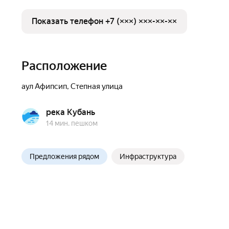
Показать телефон +7 (×××) ×××-××-××
Расположение
аул Афипсип
,
Степная улица
река Кубань
14 мин. пешком
Предложения рядом
Инфраструктура