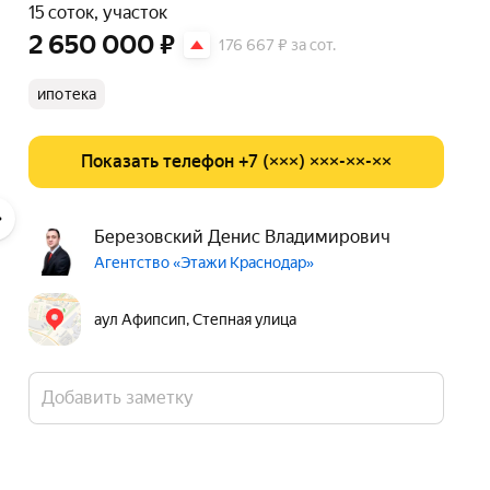
15 соток, участок
2 650 000 ₽
176 667 ₽ за сот.
ипотека
Показать телефон +7 (×××) ×××-××-××
Березовский Денис Владимирович
Агентство «Этажи Краснодар»
аул Афипсип, Степная улица
Добавить заметку