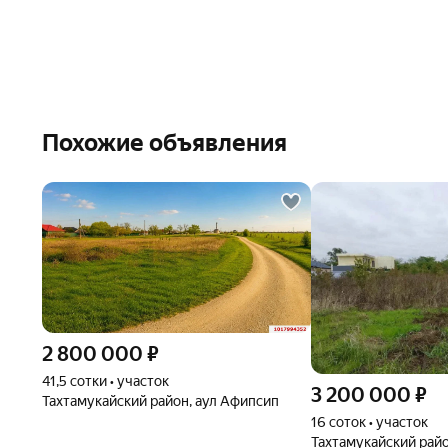
Похожие объявления
2 800 000
₽
41,5 сотки • участок
3 200 000
₽
Тахтамукайский район, аул Афипсип
16 соток • участок
Тахтамукайский рай