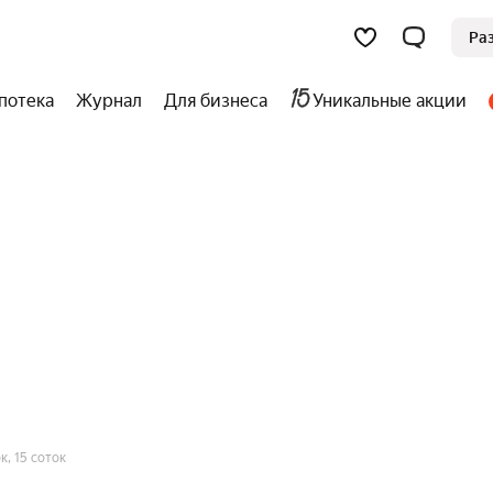
Ра
потека
Журнал
Для бизнеса
Уникальные акции
к, 15 соток