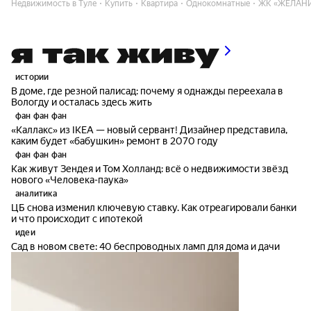
Недвижимость в Туле
Купить
Квартира
Однокомнатные
ЖК «ЖЕЛАН
истории
В доме, где резной палисад: почему я однажды переехала в
Вологду и осталась здесь жить
фан фан фан
«Каллакс» из IKEA — новый сервант! Дизайнер представила,
каким будет «бабушкин» ремонт в 2070 году
фан фан фан
Как живут Зендея и Том Холланд: всё о недвижимости звёзд
нового «Человека-паука»
аналитика
ЦБ снова изменил ключевую ставку. Как отреагировали банки
и что происходит с ипотекой
идеи
Сад в новом свете: 40 беспроводных ламп для дома и дачи