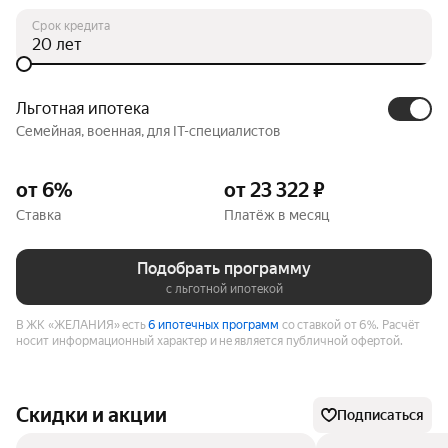
Срок кредита
лет
Льготная ипотека
Семейная, военная, для IT-специалистов
от 6%
от 23 322 ₽
Ставка
Платёж в месяц
Подобрать программу
с льготной ипотекой
В ЖК «ЖЕЛАНИЯ» есть
6 ипотечных программ
со ставкой от 6%.
Расчёт
носит информационный характер и не является публичной офертой.
Скидки и акции
Подписаться