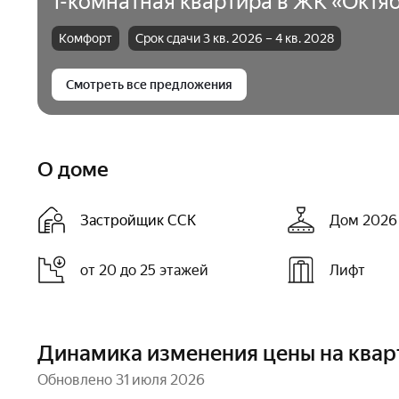
1-комнатная квартира в ЖК «Октя
Подробности в отделе
отделе продаж.
продаж.
Комфорт
Срок сдачи 3 кв. 2026 – 4 кв. 2028
Подробнее
Подробнее
Смотреть все предложения
Только для вас
Добавьте
в избранное —
Узнайте об эксклюзивных
сообщим об акциях
программах и акциях
и скидках
по телефону
О доме
Застройщик ССК
Дом 2026 
Подробнее
Добавить
от 20 до 25 этажей
Лифт
Динамика изменения цены на квар
Обновлено 31 июля 2026