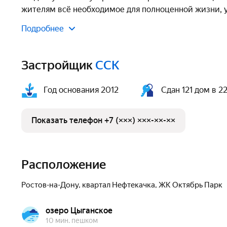
жителям всё необходимое для полноценной жизни, у
Подробнее
Застройщик
ССК
Год основания 2012
Сдан 121 дом в 2
Показать телефон +7 (×××) ×××-××-××
Расположение
Ростов-на-Дону
,
квартал Нефтекачка
,
ЖК Октябрь Парк
озеро Цыганское
10 мин. пешком