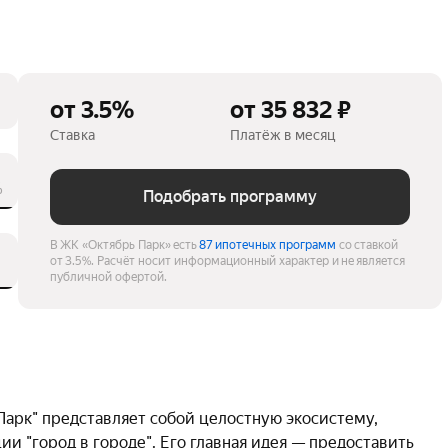
от 3.5%
от 35 832 ₽
Ставка
Платёж в месяц
%
Подобрать программу
В ЖК «Октябрь Парк» есть
87 ипотечных программ
со ставкой
от 3.5%.
Расчёт носит информационный характер и не является
публичной офертой.
 Парк" представляет собой целостную экосистему, 
и "город в городе". Его главная идея — предоставить 