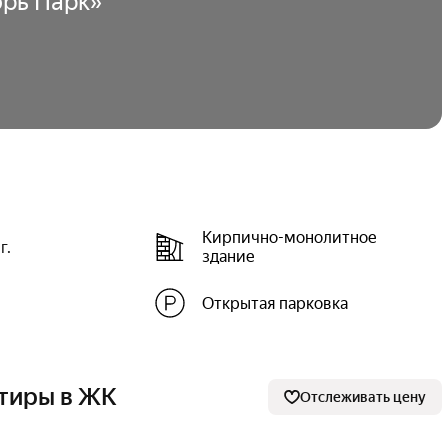
брь Парк»
Подробности в отделе
отделе продаж.
продаж.
Подробнее
Подробнее
Кирпично-монолитное
г.
здание
Открытая парковка
тиры в ЖК
Отслеживать цену