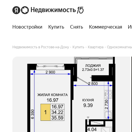
Новостройки
Купить
Снять
Коммерческая
И
Недвижимость в Ростове-на-Дону
Купить
Квартира
Однокомнатны