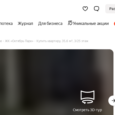
Ра
потека
Журнал
Для бизнеса
Уникальные акции
е
ЖК «Октябрь Парк»
Купить квартиру, 35,6 м², 3/25 этаж
Смотреть 3D-тур