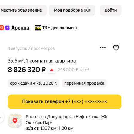
зместить объявление
Моя подборка ЖК
Войти
3 августа
, 7 просмотров
35,6 м², 1-комнатная квартира
8 826 320 ₽
248 000 ₽ за м²
срок сдачи 4 кв. 2026 г.
первичная продажа
Показать телефон +7 (×××) ×××-××-××
Ростов-на-Дону, квартал Нефтекачка, ЖК
Октябрь Парк
ж/д ст. 1337 км, 1,20 км