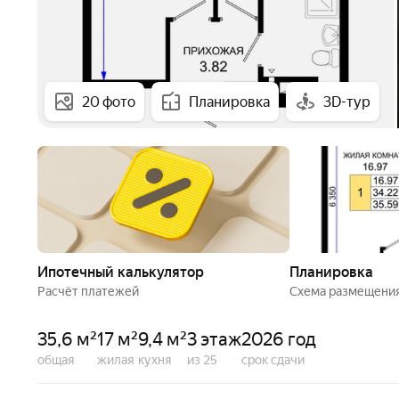
20 фото
Планировка
3D-тур
Ипотечный калькулятор
Планировка
Расчёт платежей
Схема размещени
35,6 м²
17 м²
9,4 м²
3 этаж
2026 год
общая
жилая
кухня
из 25
срок сдачи