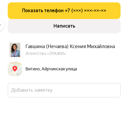
Показать телефон +7 (×××) ×××-××-××
Написать
Гавшина (Нечаева) Ксения Михайловна
Агентство «ЭТАЖИ»
Витино, Айрчинская улица
Добавить заметку