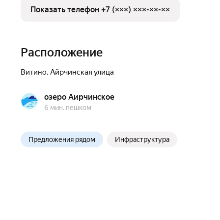
Показать телефон +7 (×××) ×××-××-××
Расположение
Витино
,
Айрчинская улица
озеро Аирчинское
6 мин. пешком
Предложения рядом
Инфраструктура