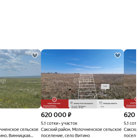
620 000
₽
620
5,1 сотки • участок
5,1 сот
очненское сельское
Сакский район, Молочненское сельское
Сакски
ино, Винницкая
поселение, село Витино
поселе