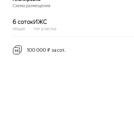
Схема размещения
6 соток
ИЖС
общая
тип участка
100 000 ₽ за сот.