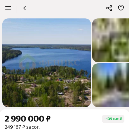
2 990 000 ₽
−
109 тыс. ₽
249 167 ₽ за сот.