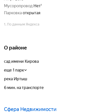
Мусоропровод
Нет
парковка
открытая
1. По данным Яндекса
О районе
сад имени Кирова
еще 1 парк
река Иртыш
6 мин. на транспорте
Сфера Недвижимости