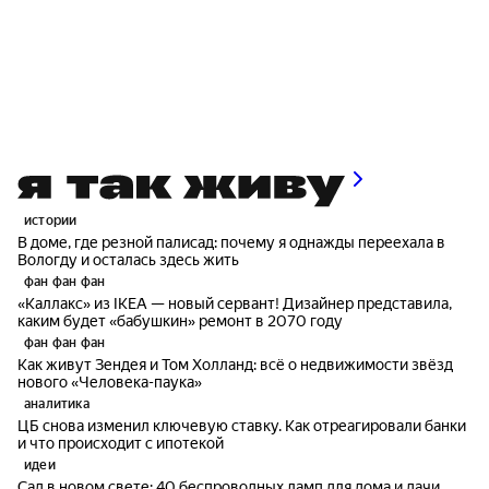
истории
В доме, где резной палисад: почему я однажды переехала в
Вологду и осталась здесь жить
фан фан фан
«Каллакс» из IKEA — новый сервант! Дизайнер представила,
каким будет «бабушкин» ремонт в 2070 году
фан фан фан
Как живут Зендея и Том Холланд: всё о недвижимости звёзд
нового «Человека-паука»
аналитика
ЦБ снова изменил ключевую ставку. Как отреагировали банки
и что происходит с ипотекой
идеи
Сад в новом свете: 40 беспроводных ламп для дома и дачи