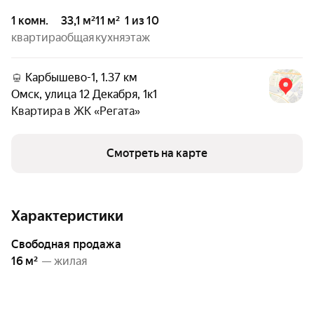
1 комн.
33,1 м²
11 м²
1 из 10
квартира
общая
кухня
этаж
Карбышево-1, 1.37 км
Омск
,
улица 12 Декабря
,
1к1
Квартира в
ЖК «Регата»
Смотреть на карте
Характеристики
свободная продажа
16 м²
— жилая