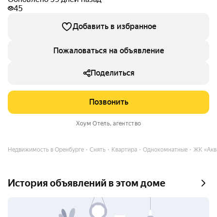
45
Добавить в избранное
Пожаловаться на объявление
Поделиться
Позвонить
Хоум Отель
, агентство
Недвижимость в Оренбурге
Снять
Квартира
Однокомнатные
ЖК «Акв
История объявлений в этом доме