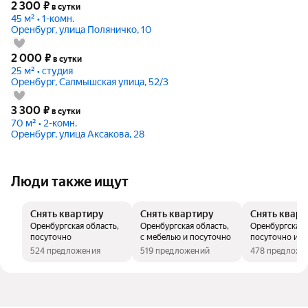
2 300
₽
в сутки
45 м² • 1-комн.
Оренбург, улица Поляничко, 10
2 000
₽
в сутки
25 м² • студия
Оренбург, Салмышская улица, 52/3
3 300
₽
в сутки
70 м² • 2-комн.
Оренбург, улица Аксакова, 28
Люди также ищут
Снять квартиру
Снять квартиру
Снять квар
Оренбургская область,
Оренбургская область,
Оренбургская 
посуточно
с мебелью и посуточно
посуточно и б
комиссии
524 предложения
519 предложений
478 предложе