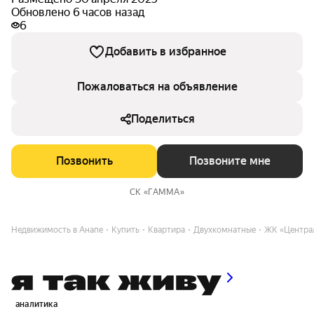
Обновлено 6 часов назад
6
Добавить в избранное
Пожаловаться на объявление
Поделиться
Позвонить
Позвоните мне
СК «ГАММА»
Недвижимость в Анапе
Купить
Квартира
Двухкомнатные
ЖК «Центра
аналитика