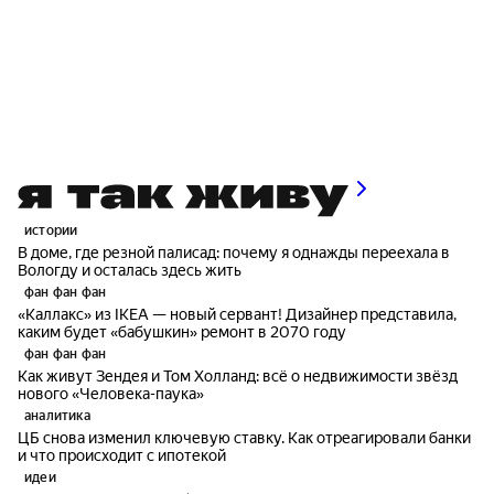
истории
В доме, где резной палисад: почему я однажды переехала в
Вологду и осталась здесь жить
фан фан фан
«Каллакс» из IKEA — новый сервант! Дизайнер представила,
каким будет «бабушкин» ремонт в 2070 году
фан фан фан
Как живут Зендея и Том Холланд: всё о недвижимости звёзд
нового «Человека-паука»
аналитика
ЦБ снова изменил ключевую ставку. Как отреагировали банки
и что происходит с ипотекой
идеи