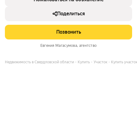
Поделиться
Позвонить
Евгения Магасумова
, агентство
Недвижимость в Свердловской области
Купить
Участок
Купить участок,