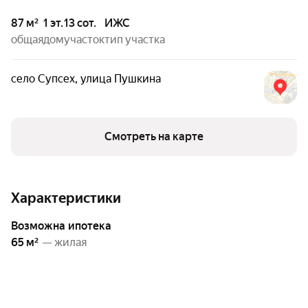
87 м²
1 эт.
13 сот.
ИЖС
общая
дом
участок
тип участка
село Супсех
,
улица Пушкина
Смотреть на карте
Характеристики
возможна ипотека
65 м²
— жилая