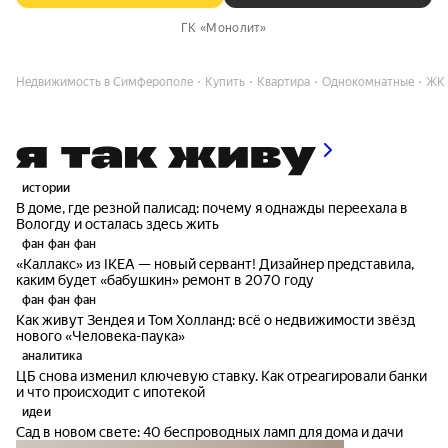
ГК «Монолит»
Недвижимость в Симферополе
Купить
Квартира
Однокомнатные
ЖК 
истории
В доме, где резной палисад: почему я однажды переехала в
Вологду и осталась здесь жить
фан фан фан
«Каллакс» из IKEA — новый сервант! Дизайнер представила,
каким будет «бабушкин» ремонт в 2070 году
фан фан фан
Как живут Зендея и Том Холланд: всё о недвижимости звёзд
нового «Человека-паука»
аналитика
ЦБ снова изменил ключевую ставку. Как отреагировали банки
и что происходит с ипотекой
идеи
Сад в новом свете: 40 беспроводных ламп для дома и дачи