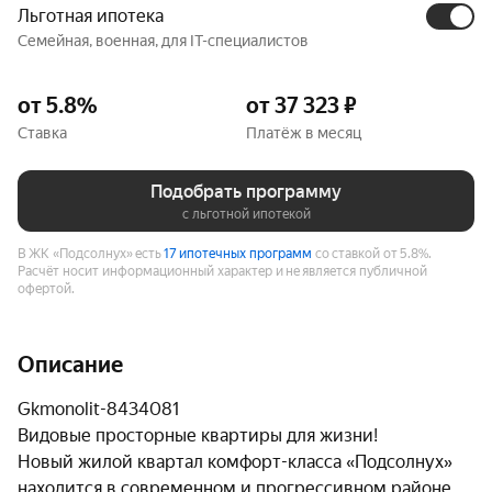
Льготная ипотека
Семейная, военная, для IT-специалистов
от 5.8%
от 37 323 ₽
Ставка
Платёж в месяц
Подобрать программу
с льготной ипотекой
В ЖК «Подсолнух» есть
17 ипотечных программ
со ставкой от 5.8%.
Расчёт носит информационный характер и не является публичной
офертой.
Описание
gkmonolit-8434081

Видовые просторные квартиры для жизни!

Новый жилой квартал комфорт-класса «Подсолнух» 
находится в современном и прогрессивном районе 