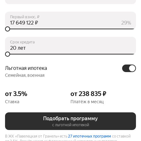
Первый взнос, ₽
₽
29%
Срок кредита
лет
Льготная ипотека
Семейная, военная
от 3.5%
от 238 835 ₽
Ставка
Платёж в месяц
Подобрать программу
с льготной ипотекой
В ЖК «Павелецкая от Гранель» есть
27 ипотечных программ
со ставкой