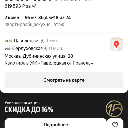
619 593 ₽ за м²
2 комн.
95 м²
36,4 м²
18 из 24
квартира
общая
кухня
этаж
Павелецкая
9 мин.
Серпуховская
11 мин.
Москва
,
Дубининская улица
,
28
Квартира в
ЖК «Павелецкая от Гранель»
Смотреть на карте
Уникальная акция
СКИДКА ДО 16%
Подробнее