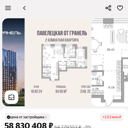
цена от застройщика
+
3,53 млн ₽
58 830 408 ₽
64 779 552 ₽
–9%