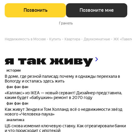
Позвонить
Позвоните мне
Гранель
Недвижимость в Москве
Купить
Квартира
Двухкомнатные
ЖК «Павеле
истории
В доме, где резной палисад: почему я однажды переехала в
Вологду и осталась здесь жить
фан фан фан
«Каллакс» из IKEA — новый сервант! Дизайнер представила,
каким будет «бабушкин» ремонт в 2070 году
фан фан фан
Как живут Зендея и Том Холланд: всё о недвижимости звёзд
нового «Человека-паука»
аналитика
ЦБ снова изменил ключевую ставку. Как отреагировали банки
и что происходит с ипотекой