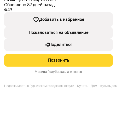
Обновлено 87 дней назад
43
Добавить в избранное
Пожаловаться на объявление
Поделиться
Позвонить
Марина Голубицкая
, агентство
Недвижимость в Гурьевском городском округе
Купить
Дом
Купить дом