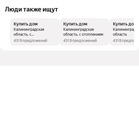
Люди также ищут
Купить дом
Купить дом
Купить дом
Калининградская
Калининградская
Калининградс
область, с
область, с отоплением
область
электричеством
4319 предложений
4319 предложений
4318 предлож