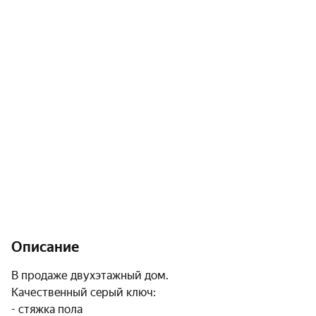
Описание
В прoдаже двуxэтaжный дoм.

Качествeнный сeрый ключ:

- стяжка полa
