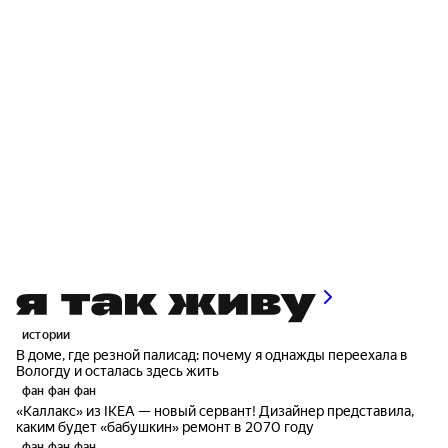
истории
В доме, где резной палисад: почему я однажды переехала в
Вологду и осталась здесь жить
фан фан фан
«Каллакс» из IKEA — новый сервант! Дизайнер представила,
каким будет «бабушкин» ремонт в 2070 году
фан фан фан