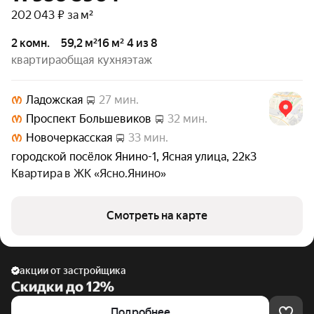
202 043 ₽ за м²
2 комн.
59,2 м²
16 м²
4 из 8
квартира
общая
кухня
этаж
Ладожская
27 мин.
Проспект Большевиков
32 мин.
Новочеркасская
33 мин.
городской посёлок Янино-1
,
Ясная улица
,
22к3
Квартира в
ЖК «Ясно.Янино»
Смотреть на карте
акции от застройщика
Скидки до 12%
Подробнее