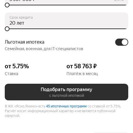
Срок кредита
лет
Льготная ипотека
Семейная, военная, для IT-специалистов
от 5.75%
от 58 763 ₽
Ставка
Платёж в месяц
Подобрать программу
с льготной ипотекой
В ЖК «Ясно.Янино» есть
45 ипотечных программ
со ставкой от 5.75%.
Расчёт носит информационный характер и не является публичной
офертой.