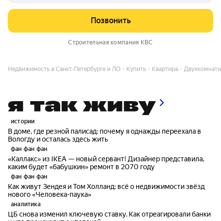
Позвонить
Строительная компания КВС
Недвижимость в Санкт-Петербурге и ЛО
Купить
Квартира
Двухкомнат
истории
В доме, где резной палисад: почему я однажды переехала в
Вологду и осталась здесь жить
фан фан фан
«Каллакс» из IKEA — новый сервант! Дизайнер представила,
каким будет «бабушкин» ремонт в 2070 году
фан фан фан
Как живут Зендея и Том Холланд: всё о недвижимости звёзд
нового «Человека-паука»
аналитика
ЦБ снова изменил ключевую ставку. Как отреагировали банки