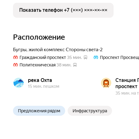
Показать телефон +7 (×××) ×××-××-××
Расположение
Бугры
,
жилой комплекс Стороны света-2
Гражданский проспект
35 мин.
Проспект Просвещ
Политехническая
38 мин.
река Охта
Станция 
проспект
15 мин. пешком
35 мин. на
Предложения рядом
Инфраструктура