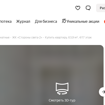
Ра
потека
Журнал
Для бизнеса
Уникальные акции
натные
ЖК «Стороны света-2»
Купить квартиру, 63,9 м², 4/17 этаж
Смотреть 3D-тур