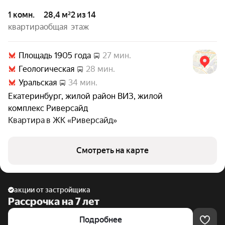
1 комн.
28,4 м²
2 из 14
квартира
общая
этаж
Площадь 1905 года
27 мин.
Геологическая
28 мин.
Уральская
34 мин.
Екатеринбург
,
жилой район ВИЗ
,
жилой
комплекс Риверсайд
Квартира в
ЖК «Риверсайд»
Смотреть на карте
акции от застройщика
Рассрочка на 7 лет
Подробнее