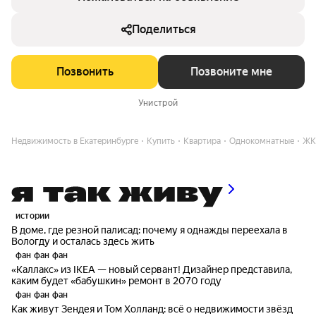
Поделиться
Позвонить
Позвоните мне
Унистрой
Недвижимость в Екатеринбурге
Купить
Квартира
Однокомнатные
ЖК
истории
В доме, где резной палисад: почему я однажды переехала в
Вологду и осталась здесь жить
фан фан фан
«Каллакс» из IKEA — новый сервант! Дизайнер представила,
каким будет «бабушкин» ремонт в 2070 году
фан фан фан
Как живут Зендея и Том Холланд: всё о недвижимости звёзд