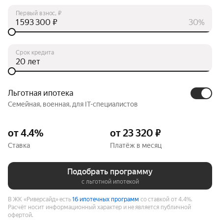
Первый взнос, ₽
₽
30%
Срок кредита
лет
Льготная ипотека
Семейная, военная, для IT-специалистов
от 4.4%
от 23 320 ₽
Ставка
Платёж в месяц
Подобрать программу
с льготной ипотекой
В ЖК «Риверсайд» есть
16 ипотечных программ
со ставкой от 4.4%.
Расчёт носит информационный характер и не является публичной
офертой.