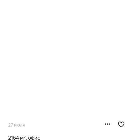
27 июля
2164 м², офис