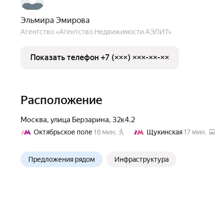
Эльмира Эмирова
Агентство «Агентство Недвижимости АЭЛИТ»
Показать телефон +7 (×××) ×××-××-××
Расположение
Москва
,
улица Берзарина
,
32к4.2
Октябрьское поле
18 мин.
Щукинская
17 мин.
Предложения рядом
Инфраструктура