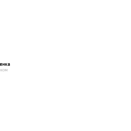
енка
шком