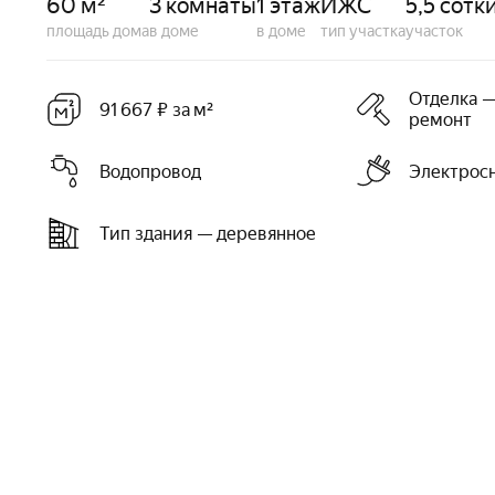
60 м²
3 комнаты
1 этаж
ИЖС
5,5 сотк
площадь дома
в доме
в доме
тип участка
участок
Отделка —
91 667 ₽ за м²
ремонт
Водопровод
Электрос
Тип здания — деревянное