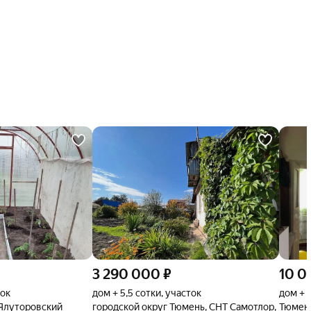
3 290 000
₽
10 0
ток
дом + 5,5 сотки, участок
дом + 1
 Ялуторовский
городской округ Тюмень, СНТ Самотлор,
Тюмень