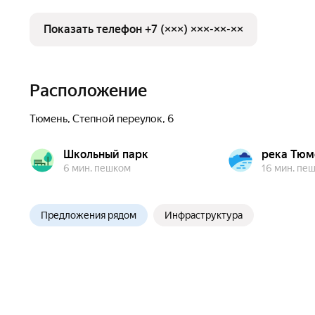
Показать телефон +7 (×××) ×××-××-××
Расположение
Тюмень
,
Степной переулок
,
6
Школьный парк
река Тюм
6 мин. пешком
16 мин. пе
Предложения рядом
Инфраструктура