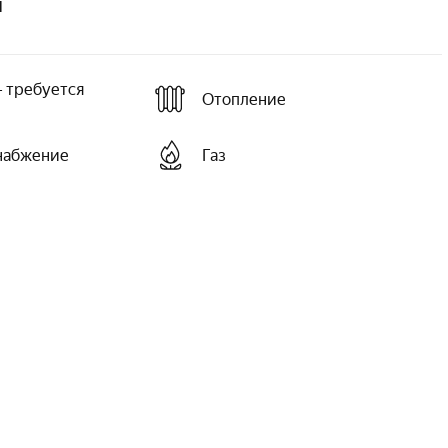
и
 требуется
Отопление
набжение
Газ