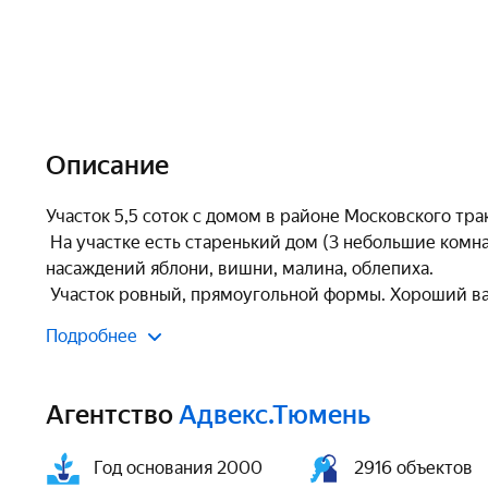
Описание
Участок 5,5 соток с домом в районе Московского трак
 На участке есть старенький дoм (3 небольшие комнаты, кухня, веранда), баня, туалет, сарай, навес, Из 
насаждений яблони, вишни, малина, облепиха. 

 Участок ровный, прямоугольной формы. Хороший вар
Подробнее
Агентство
Адвекс.Тюмень
Год основания 2000
2916 объектов