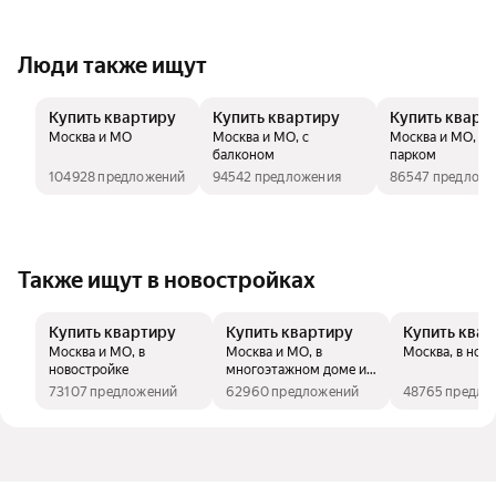
Люди также ищут
Купить квартиру
Купить квартиру
Купить кварт
Москва и МО
Москва и МО, с
Москва и МО, ря
балконом
парком
104928 предложений
94542 предложения
86547 предлож
Также ищут в новостройках
Купить квартиру
Купить квартиру
Купить ква
Москва и МО, в
Москва и МО, в
Москва, в нов
новостройке
многоэтажном доме и в
новостройке
73107 предложений
62960 предложений
48765 предло