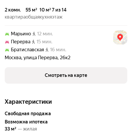
2 комн.
55 м²
10 м²
7 из 14
квартира
общая
кухня
этаж
Марьино
12 мин.
Перерва
15 мин.
Братиславская
16 мин.
Москва
,
улица Перерва
,
26к2
Смотреть на карте
Характеристики
свободная продажа
возможна ипотека
33 м²
— жилая