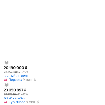
20 190 000
₽
23 752 940
₽
–15%
36,6 м² • 2-комн.
Перерва
9 мин.
23 050 897
₽
27 772 164
₽
–17%
63 м² • 2-комн.
Курьяново
9 мин.