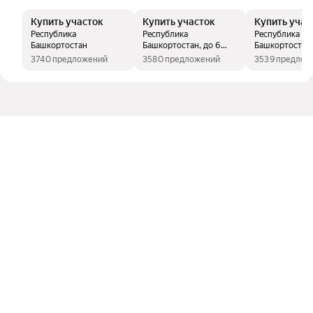
Купить участок
Купить участок
Купить учас
Республика
Республика
Республика
Башкортостан
Башкортостан, до 6
Башкортостан,
миллионов рублей
миллионов ру
3740 предложений
3580 предложений
3539 предлож